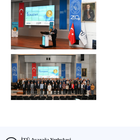
İTÜ Ayazağa Yerleşkesi