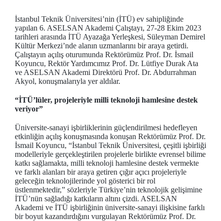
İstanbul Teknik Üniversitesi’nin (İTÜ) ev sahipliğinde
yapılan 6. ASELSAN Akademi Çalıştayı, 27-28 Ekim 2023
tarihleri arasında İTÜ Ayazağa Yerleşkesi, Süleyman Demirel
Kültür Merkezi’nde alanın uzmanlarını bir araya getirdi.
Çalıştayın açılış oturumunda Rektörümüz Prof. Dr. İsmail
Koyuncu, Rektör Yardımcımız Prof. Dr. Lütfiye Durak Ata
ve ASELSAN Akademi Direktörü Prof. Dr. Abdurrahman
Akyol, konuşmalarıyla yer aldılar.
“İTÜ’lüler, projeleriyle
milli teknoloji hamlesine destek
veriyor”
Üniversite-sanayi işbirliklerinin güçlendirilmesi hedefleyen
etkinliğin açılış konuşmasında konuşan Rektörümüz Prof. Dr.
İsmail Koyuncu, “İstanbul Teknik Üniversitesi, çeşitli işbirliği
modelleriyle gerçekleştirilen projelerle birlikte evrensel bilime
katkı sağlamakta, milli teknoloji hamlesine destek vermekte
ve farklı alanları bir araya getiren çığır açıcı projeleriyle
geleceğin teknolojilerinde yol gösterici bir rol
üstlenmektedir,” sözleriyle Türkiye’nin teknolojik gelişimine
İTÜ’nün sağladığı katkıların altını çizdi. ASELSAN
Akademi ve İTÜ işbirliğinin üniversite-sanayi ilişkisine farklı
bir boyut kazandırdığını vurgulayan Rektörümüz Prof. Dr.