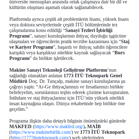
üniversite mensupları arasında ortak çalışmaya dair bir dil ve
kültürün oluşması aşamalı olarak sağlanabilecek.
Platformda ayrıca çeşitli alt problemlerin lisans, yüksek lisans
veya doktora seviyelerinde çeşitli İTÜ bölümlerinde tez
çalışmalarına konu edildiği “
Sanayi Tezleri İşbirliği
Programı
”, sanayi kuruluşlarının ihtiyaç duyduğu işgücüne
ulaşmaları ve öğrencilerin pratik tecrübe kazanması için “
Staj
ve Kariyer Programı
”, başarılı ve ihtiyaç sahibi öğrencilere
karışıklı veya karşılıksız nitelikte kaynak sağlayacak “
Burs
Programı
” da birlikte işletilecek.
Makine Sanayi Teknoloji Geliştirme Platformu
’nun
sağladığı olanakları anlatan
1773 İTÜ Teknopark Genel
Müdürü
Doç. Dr. Tunçalp, makine sanayi kuruluşlarına şu
çağrıyı yaptı: “Ar-Ge ihtiyaçlarınızı ve fırsatlarınızı birlikte
belirleyelim, sorunlarınızı teşhis ederek çözüme kavuşturalım.
İstihdam ve staj ihtiyaçlarınız için İTÜ’nün yüksek nitelikli
insan kaynağına ulaşın. Dünya rekabetinde hep birlikte öne
geçelim.”
Programa ilişkin daha detaylı bilginin önümüzdeki günlerde
MAKFED
(
https://www.makfed.org/
)
, MAİB
(
https://www.makinebirlik.com/
) ve
1773 İTÜ Teknopark
(
https://1773ituteknopark.com/
) web sitelerinden