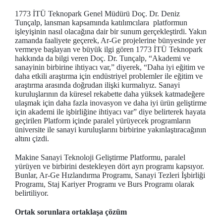
1773 İTÜ Teknopark Genel Müdürü Doç. Dr. Deniz
Tunçalp, lansman kapsamında katılımcılara platformun
işleyişinin nasıl olacağına dair bir sunum gerçekleştirdi. Yakın
zamanda faaliyete geçerek, Ar-Ge projelerine bünyesinde yer
vermeye başlayan ve büyük ilgi gören 1773 İTÜ Teknopark
hakkında da bilgi veren Doç. Dr. Tunçalp, “Akademi ve
sanayinin birbirine ihtiyacı var,” diyerek, “Daha iyi eğitim ve
daha etkili araştırma için endüstriyel problemler ile eğitim ve
araştırma arasında doğrudan ilişki kurmalıyız. Sanayi
kuruluşlarının da küresel rekabette daha yüksek katmadeğere
ulaşmak için daha fazla inovasyon ve daha iyi ürün geliştirme
için akademi ile işbirliğine ihtiyacı var” diye belirterek hayata
geçirilen Platform içinde paralel yürüyecek programların
üniversite ile sanayi kuruluşlarını birbirine yakınlaştıracağının
altını çizdi.
Makine Sanayi Teknoloji Geliştirme Platformu, paralel
yürüyen ve birbirini destekleyen dört ayrı programı kapsıyor.
Bunlar, Ar-Ge Hızlandırma Programı, Sanayi Tezleri İşbirliği
Programı, Staj Kariyer Programı ve Burs Programı olarak
belirtiliyor.
Ortak sorunlara ortaklaşa çözüm