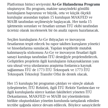
Platformun birinci seviyesini
Ar-Ge Hızlandırma Programı
oluşturuyor. Bu program, makine sanayindeki gönüllü
kuruluşların başvurusu ve büyük, orta ve küçük ölçekli
kuruluşlar arasından toplam 15 kuruluşun MAKFED ve
MAİB tarafından seçilmesiyle başlayacak. Her turda 15
işletmenin sorunları ve fırsatları uzman İTÜ ekibi tarafından
ücretsiz olarak incelenerek bir ön analiz raporu hazırlanacak.
Seçilen kuruluşların Ar-Ge ihtiyaçları ve inovasyon
fırsatlarının tespit edecek bu rapor takiben kuruşların yönetici
ve hissedarlarına sunulacak. Yapılan tespitlerde mutabık
kalınmasıyla sözkonusu Ar-Ge ve inovasyon firsatlari ilgili
sanayi kuruluşu tarafından İTÜ desteğiyle projelendirilecek.
Geliştirilen projelerin ilgili kuruluşların özkaynaklarının yanı
sıra ulusal veya uluslararası araştırma fonlarınca kaynak
sağlanması İTÜ de 1773 İTÜ Teknopark ve 1773 İTÜ
Teknopark Teknoloji Transfer Ofisi ile destek olacak.
Her 15 kuruluşta bir programın çıktıları ve süreçle alakalı
iyileştirmeler, İTÜ Rektörü, ilgili İTÜ Rektör Yardımcıları ve
ilgili kuruluşlarda sürece katılan fakülteleri yöneten İTÜ
Dekanlarının, MAKFED ve MAİB üst yönetimlerinin
birlikte oluşturdukları yönetim kurulunda tartışılarak edinilen
tecrübe ışığında sürece devam edilecek. Böylece sanayicilerle