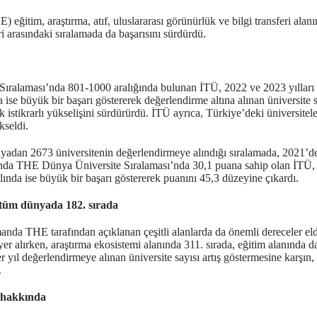
ğitim, araştırma, atıf, uluslararası görünürlük ve bilgi transferi alanı
eri arasındaki sıralamada da başarısını sürdürdü.
ıralaması’nda 801-1000 aralığında bulunan İTÜ, 2022 ve 2023 yılları 
a ise büyük bir başarı göstererek değerlendirme altına alınan üniversite
istikrarlı yükselişini sürdürürdü. İTÜ ayrıca, Türkiye’deki üniversitele
kseldi.
nyadan 2673 üniversitenin değerlendirmeye alındığı sıralamada, 2021’d
nda THE Dünya Üniversite Sıralaması’nda 30,1 puana sahip olan İTÜ, 
lında ise büyük bir başarı göstererek puanını 45,3 düzeyine çıkardı.
e tüm dünyada 182. sırada
anda THE tarafından açıklanan çeşitli alanlarda da önemli dereceler el
yer alırken, araştırma ekosistemi alanında 311. sırada, eğitim alanında 
yıl değerlendirmeye alınan üniversite sayısı artış göstermesine karşın, 
.
 hakkında