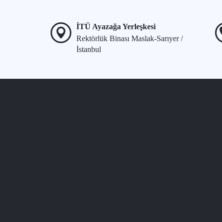
İTÜ Ayazağa Yerleşkesi
Rektörlük Binası Maslak-Sarıyer /
İstanbul