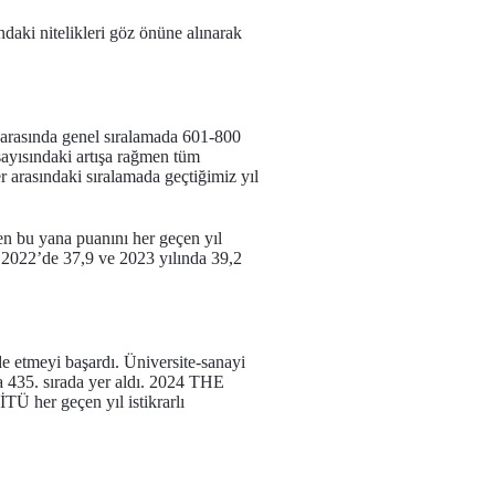
ndaki nitelikleri göz önüne alınarak
arasında genel sıralamada 601-800
 sayısındaki artışa rağmen tüm
r arasındaki sıralamada geçtiğimiz yıl
en bu yana puanını her geçen yıl
2022’de 37,9 ve 2023 yılında 39,2
de etmeyi başardı. Üniversite-sanayi
da 435. sırada yer aldı. 2024 THE
İTÜ her geçen yıl istikrarlı