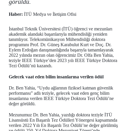
görüldü.
Haber:
İTÜ Medya ve İletişim Ofisi
İstanbul Teknik Üniversitesi (İTÜ) öğrenci ve mezunları
akademik alandaki başarılarıyla mühendisliği yeniden
tanımlıyor. Telekomünikasyon Mühendisliği doktora
programını Prof. Dr. Güneş Karabulut Kurt ve Doç. Dr.
Eylem Erdoğan danışmanlığında başarıyla tamamlayarak
2022 yılında mezun olan öğrencimiz Dr. Olfa Ben Yahia,
teziyle IEEE Türkiye’den 2023 yılı IEEE Türkiye Doktora
Tezi Ödülü’nü kazandı.
Gelecek vaat eden bilim insanlarına verilen ödül
Dr. Ben Yahia, “Uydu ağlarının fiziksel katman güvenlik
performansı” adlı teziyle, gelecek vaat eden genç bilim
insanlarına verilen IEEE Türkiye Doktora Tezi Ödülü’ne
değer görüldü.
Mezunumuz Dr. Ben Yahia, yazdığı doktora teziyle İTÜ
Lisansüstü En Başarılı Tez Ödülleri Yönergesi kapsamında
verilen 2022 Yılı En Başarılı Tez Ödülü’ne değer görülmüş
ve ödülü 250. Yıl Doktora Mezuniyet Töreni’nde