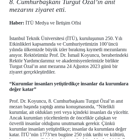
8. Cumhurbaşkanı Turgut Özal’ın anıt
mezarını ziyaret etti.
Haber:
İTÜ Medya ve İletişim Ofisi
İstanbul Teknik Üniversitesi (İTÜ), kuruluşunun 250. Yılı
Etkinlikleri kapsamında ve Cumhuriyetimizin 100’üncü
yılında ülkemizde büyük izler bırakmış kıymetli mezunlarını
anıyor. Rektörümüz Prof. Dr. İsmail Koyuncu, beraberindeki
Rektör Yardımcılarımız ve akademisyenlerimizle birlikte
Turgut Özal’ın anıt mezarına 24 Ağustos 2023 günü bir
ziyaret gerçekleştirdiler.
“Kurumlar insanları yetiştirdikçe insanlar da kurumlara
değer katar”
Prof. Dr. Koyuncu, 8. Cumhurbaşkanı Turgut Özal’ın anıt
mezarı başında yaptığı anma konuşmasında, “Nitelikli
kurumlar, ait oldukları yeri veya içindeki insanları da yüceltir.
Ancak kurumları yüceltenlerin de öncelikle çalışkan ve
özverili insanlar olduğunu unutmamak gerekir. Çünkü
kurumlar insanları yetiştirdikçe; insanlar da kurumlara değer
katar. İTÜ’nün 1773’ten bugüne 250 yılık tarihi ve kültürü,