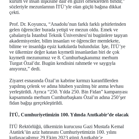
kurum ve insan ilişkisine dair en güzel örneklerden biridir,”
sözleriyle mezunlarının İTÜ’yle olan güçlü bağına dikkat
çekti.
Prof. Dr. Koyuncu, “Anadolu’nun farklı farklı şehirlerinden
gelen öğrenciler burada yetişti ve mezun oldu. Emek ve
çabalarıyla İstanbul Teknik Üniversitesi’ni bugünlere taşıyan
akademisyenler, bilim insanları ve öğrenciler memlekete,
bilime ve insanlığa eşsiz katkılarda bulundular. İşte, İTÜ’ye
ve ülkemize değer katan kıymetli insanlardan biri de çok
kıymetli mezunumuz ve 8. Cumhurbaşkanımız merhum
Turgut Özal’dır. Bugün kendisini rahmetle ve saygıyla
anıyoruz,” dedi.
Ziyaret esnasında Özal’ın kabrine kırmızı karanfillerden
yapılmış çelenk ve adına hitaben yazılmış bir anma levhası
yerleştirildi. Ayrıca “250. Yılda 250. Bin Fidan” kampanyası
kapsamında merhum Cumhurbaşkanı Özal’ın adına 250’şer
fidan bağışı gerçekleştirildi.
İTÜ, Cumhuriyetimizin 100. Yılında Anıtkabir’de olacak
İTÜ Rektörlüğü, ülkemizin kurucusu Gazi Mustafa Kemal
Atatürk’ün aziz hatırasını Cumhuriyetimizin 100. yılını
kutlayacağımız 29 Ekim 2023 günü Anıtkabir’e