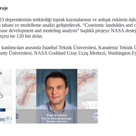
roje
epremlerinin tetiklediği toprak kaymalarının ve ardışık risklerin daha
tabanı ve modelleme analizi geliştirilecek. “Coseismic landslides and 
abase development and modeling analysis” başlıklı projeye NASA dest
tçesi ise 120 bin dolar.
katılımcıları arasında İstanbul Teknik Üniversitesi, Karadeniz Teknik
ounty Üniversitesi, NASA Goddard Uzay Uçuş Merkezi, Washington Eyal