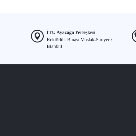
İTÜ Ayazağa Yerleşkesi
Rektörlük Binası Maslak-Sarıyer /
İstanbul