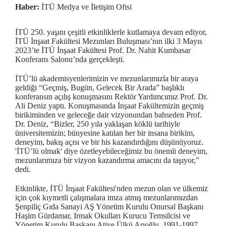
Haber:
İTÜ Medya ve İletişim Ofisi
İTÜ 250. yaşını çeşitli etkinliklerle kutlamaya devam ediyor,
İTÜ İnşaat Fakültesi Mezunları Buluşması’nın ilki 3 Mayıs
2023’te İTÜ İnşaat Fakültesi Prof. Dr. Nahit Kumbasar
Konferans Salonu’nda gerçekleşti.
İTÜ’lü akademisyenlerimizin ve mezunlarımızla bir araya
geldiği “Geçmiş, Bugün, Gelecek Bir Arada” başlıklı
konferansın açılış konuşmasını Rektör Yardımcımız Prof. Dr.
Ali Deniz yaptı. Konuşmasında İnşaat Fakültemizin geçmiş
birikiminden ve geleceğe dair vizyonundan bahseden Prof.
Dr. Deniz, “Bizler, 250 yıla yaklaşan köklü tarihiyle
üniversitemizin; bünyesine katılan her bir insana birikim,
deneyim, bakış açısı ve bir his kazandırdığını düşünüyoruz.
'İTÜ’lü olmak' diye özetleyebileceğimiz bu önemli deneyim,
mezunlarımıza bir vizyon kazandırma amacını da taşıyor,”
dedi.
Etkinlikte, İTÜ İnşaat Fakültesi'nden mezun olan ve ülkemiz
için çok kıymetli çalışmalara imza atmış mezunlarımızdan
Şenpiliç Gıda Sanayi AŞ Yönetim Kurulu Onursal Başkanı
Haşim Gürdamar, Irmak Okulları Kurucu Temsilcisi ve
Yönetim Kurulu Başkanı Atiye Ülkü Arıoğlu, 1991-1997