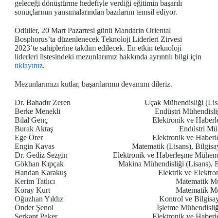
geleceği dönüştürme hedefiyle verdiği eğitimin başarılı
sonuçlarının yansımalarından bazılarını temsil ediyor.
Ödüller, 20 Mart Pazartesi günü Mandarin Oriental
Bosphorus’ta düzenlenecek Teknoloji Liderleri Zirvesi
2023’te sahiplerine takdim edilecek. En etkin teknoloji
liderleri listesindeki mezunlarımız hakkında ayrıntılı bilgi için
tıklayınız
.
Mezunlarımızı kutlar, başarılarının devamını dileriz.
Dr. Bahadır Zeren
Uçak Mühendisliği (Lis
Berke Menekli
Endüstri Mühendisli
Bilal Genç
Elektronik ve Haberl
Burak Aktaş
Endüstri Müh
Ege Örer
Elektronik ve Haberl
Engin Kavas
Matematik (Lisans), Bilgis
Dr. Gediz Sezgin
Elektronik ve Haberleşme Mühendi
Gökhan Kıpçak
Makina Mühendisliği (Lisans), 
Handan Karakuş
Elektrik ve Elektro
Kerim Tatlıcı
Matematik Mü
Koray Kurt
Matematik Mü
Oğuzhan Yıldız
Kontrol ve Bilgisa
Önder Şenol
İşletme Mühendisliğ
Serkant Paker
Elektronik ve Haberl