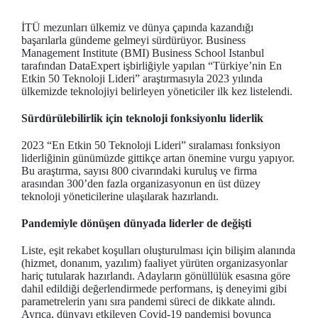
İTÜ mezunları ülkemiz ve dünya çapında kazandığı
başarılarla gündeme gelmeyi sürdürüyor. Business
Management Institute (BMI) Business School Istanbul
tarafından DataExpert işbirliğiyle yapılan “Türkiye’nin En
Etkin 50 Teknoloji Lideri” araştırmasıyla 2023 yılında
ülkemizde teknolojiyi belirleyen yöneticiler ilk kez listelendi.
Sürdürülebilirlik için teknoloji fonksiyonlu liderlik
2023 “En Etkin 50 Teknoloji Lideri” sıralaması fonksiyon
liderliğinin günümüzde gittikçe artan önemine vurgu yapıyor.
Bu araştırma, sayısı 800 civarındaki kuruluş ve firma
arasından 300’den fazla organizasyonun en üst düzey
teknoloji yöneticilerine ulaşılarak hazırlandı.
Pandemiyle dönüşen dünyada liderler de değişti
Liste, eşit rekabet koşulları oluşturulması için bilişim alanında
(hizmet, donanım, yazılım) faaliyet yürüten organizasyonlar
hariç tutularak hazırlandı. Adayların gönüllülük esasına göre
dahil edildiği değerlendirmede performans, iş deneyimi gibi
parametrelerin yanı sıra pandemi süreci de dikkate alındı.
Ayrıca, dünyayı etkileyen Covid-19 pandemisi boyunca