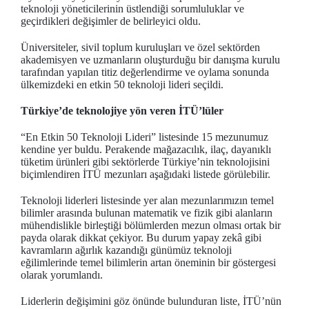
teknoloji yöneticilerinin üstlendiği sorumluluklar ve
geçirdikleri değişimler de belirleyici oldu.
Üniversiteler, sivil toplum kuruluşları ve özel sektörden
akademisyen ve uzmanların oluşturduğu bir danışma kurulu
tarafından yapılan titiz değerlendirme ve oylama sonunda
ülkemizdeki en etkin 50 teknoloji lideri seçildi.
Türkiye’de teknolojiye yön veren İTÜ’lüler
“En Etkin 50 Teknoloji Lideri” listesinde 15 mezunumuz
kendine yer buldu. Perakende mağazacılık, ilaç, dayanıklı
tüketim ürünleri gibi sektörlerde Türkiye’nin teknolojisini
biçimlendiren İTÜ mezunları aşağıdaki listede görülebilir.
Teknoloji liderleri listesinde yer alan mezunlarımızın temel
bilimler arasında bulunan matematik ve fizik gibi alanların
mühendislikle birleştiği bölümlerden mezun olması ortak bir
payda olarak dikkat çekiyor. Bu durum yapay zekâ gibi
kavramların ağırlık kazandığı günümüz teknoloji
eğilimlerinde temel bilimlerin artan öneminin bir göstergesi
olarak yorumlandı.
Liderlerin değişimini göz önünde bulunduran liste, İTÜ’nün