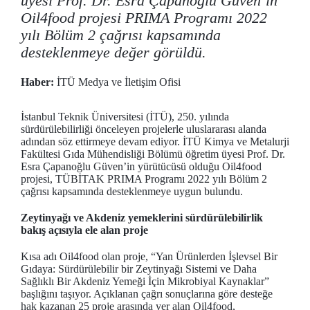
üyesi Prof. Dr. Esra Çapanoğlu Güven’in
Oil4food projesi PRIMA Programı 2022
yılı Bölüm 2 çağrısı kapsamında
desteklenmeye değer görüldü.
Haber:
İTÜ Medya ve İletişim Ofisi
İstanbul Teknik Üniversitesi (İTÜ), 250. yılında
sürdürülebilirliği önceleyen projelerle uluslararası alanda
adından söz ettirmeye devam ediyor. İTÜ Kimya ve Metalurji
Fakültesi Gıda Mühendisliği Bölümü öğretim üyesi Prof. Dr.
Esra Çapanoğlu Güven’in yürütücüsü olduğu Oil4food
projesi, TÜBİTAK PRIMA Programı 2022 yılı Bölüm 2
çağrısı kapsamında desteklenmeye uygun bulundu.
Zeytinyağı ve Akdeniz yemeklerini sürdürülebilirlik
bakış açısıyla ele alan proje
Kısa adı Oil4food olan proje, “Yan Ürünlerden İşlevsel Bir
Gıdaya: Sürdürülebilir bir Zeytinyağı Sistemi ve Daha
Sağlıklı Bir Akdeniz Yemeği İçin Mikrobiyal Kaynaklar”
başlığını taşıyor. Açıklanan çağrı sonuçlarına göre desteğe
hak kazanan 25 proje arasında yer alan Oil4food,