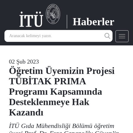
Haberler
Toggl
navig
02 Şub 2023
Öğretim Üyemizin Projesi
TÜBİTAK PRIMA
Programı Kapsamında
Desteklenmeye Hak
Kazandı
İTÜ Gıda Mühendisliği Bölümü öğretim