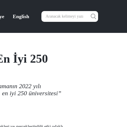
ye
English
n İyi 250
amanın 2022 yılı
en iyi 250 üniversitesi”
kleri ve gerçekleştirdiği etki odaklı