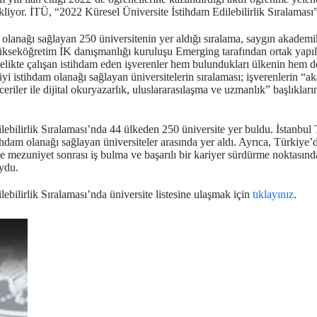
 ekliyor. İTÜ, “2022 Küresel Üniversite İstihdam Edilebilirlik Sıralaması
olanağı sağlayan 250 üniversitenin yer aldığı sıralama, saygın akadem
seköğretim İK danışmanlığı kuruluşu Emerging tarafından ortak yapıla
itelikte çalışan istihdam eden işverenler hem bulundukları ülkenin hem 
yi istihdam olanağı sağlayan üniversitelerin sıralaması; işverenlerin “
riler ile dijital okuryazarlık, uluslararasılaşma ve uzmanlık” başlıkları
ebilirlik Sıralaması’nda 44 ülkeden 250 üniversite yer buldu. İstanbul T
dam olanağı sağlayan üniversiteler arasında yer aldı. Ayrıca, Türkiye’de
ne mezuniyet sonrası iş bulma ve başarılı bir kariyer sürdürme noktasınd
oydu.
ebilirlik Sıralaması’nda üniversite listesine ulaşmak için
tıklayınız
.