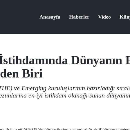
Anasayfa
Haberler
Video
Kün
İstihdamında Dünyanın E
nden Biri
HE) ve Emerging kuruluşlarının hazırladığı sıral
zunlarına en iyi istihdam olanağı sunan dünyanın 
yılı ilan ettiği 2022’de öğrencilerine kazandırdığı aktif öğrenme yetene