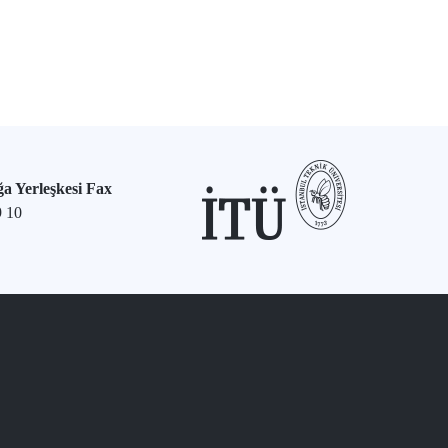
a Yerleşkesi Fax
9 10