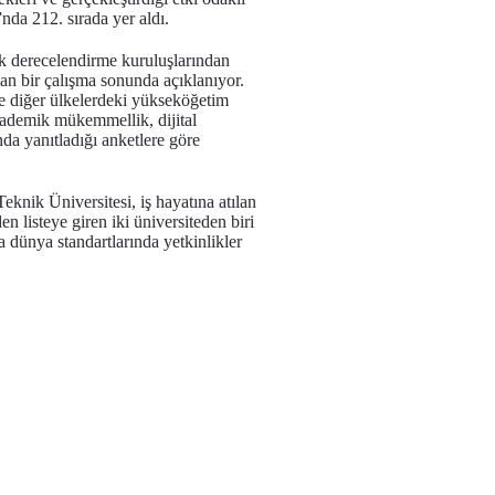
”nda 212. sırada yer aldı.
ik derecelendirme kuruluşlarından
n bir çalışma sonunda açıklanıyor.
de diğer ülkelerdeki yükseköğetim
akademik mükemmellik, dijital
nda yanıtladığı anketlere göre
eknik Üniversitesi, iş hayatına atılan
n listeye giren iki üniversiteden biri
a dünya standartlarında yetkinlikler