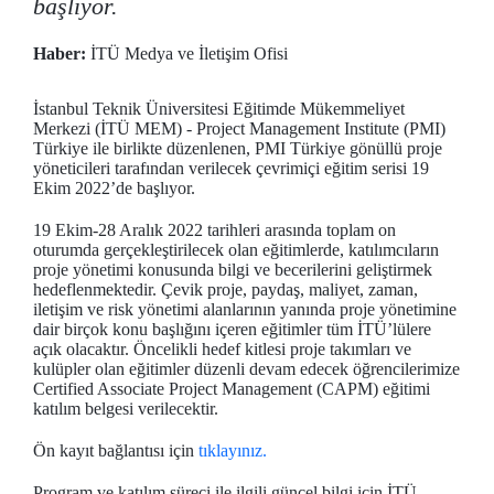
başlıyor.
Haber:
İTÜ Medya ve İletişim Ofisi
İstanbul Teknik Üniversitesi Eğitimde Mükemmeliyet
Merkezi (İTÜ MEM) - Project Management Institute (PMI)
Türkiye ile birlikte düzenlenen, PMI Türkiye gönüllü proje
yöneticileri tarafından verilecek çevrimiçi eğitim serisi 19
Ekim 2022’de başlıyor.
19 Ekim-28 Aralık 2022 tarihleri arasında toplam on
oturumda gerçekleştirilecek olan eğitimlerde, katılımcıların
proje yönetimi konusunda bilgi ve becerilerini geliştirmek
hedeflenmektedir. Çevik proje, paydaş, maliyet, zaman,
iletişim ve risk yönetimi alanlarının yanında proje yönetimine
dair birçok konu başlığını içeren eğitimler tüm İTÜ’lülere
açık olacaktır. Öncelikli hedef kitlesi proje takımları ve
kulüpler olan eğitimler düzenli devam edecek öğrencilerimize
Certified Associate Project Management (CAPM) eğitimi
katılım belgesi verilecektir.
Ön kayıt bağlantısı için
tıklayınız.
Program ve katılım süreci ile ilgili güncel bilgi için İTÜ