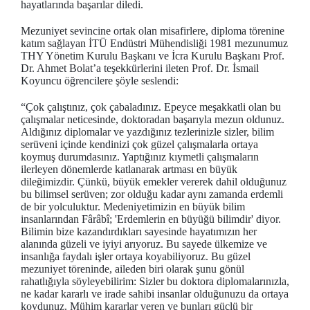
hayatlarında başarılar diledi.
Mezuniyet sevincine ortak olan misafirlere, diploma törenine
katım sağlayan İTÜ Endüstri Mühendisliği 1981 mezunumuz
THY Yönetim Kurulu Başkanı ve İcra Kurulu Başkanı Prof.
Dr. Ahmet Bolat’a teşekkürlerini ileten Prof. Dr. İsmail
Koyuncu öğrencilere şöyle seslendi:
“Çok çalıştınız, çok çabaladınız. Epeyce meşakkatli olan bu
çalışmalar neticesinde, doktoradan başarıyla mezun oldunuz.
Aldığınız diplomalar ve yazdığınız tezlerinizle sizler, bilim
serüveni içinde kendinizi çok güzel çalışmalarla ortaya
koymuş durumdasınız. Yaptığınız kıymetli çalışmaların
ilerleyen dönemlerde katlanarak artması en büyük
dileğimizdir. Çünkü, büyük emekler vererek dahil olduğunuz
bu bilimsel serüven; zor olduğu kadar aynı zamanda erdemli
de bir yolculuktur. Medeniyetimizin en büyük bilim
insanlarından Fârâbî; 'Erdemlerin en büyüğü bilimdir' diyor.
Bilimin bize kazandırdıkları sayesinde hayatımızın her
alanında güzeli ve iyiyi arıyoruz. Bu sayede ülkemize ve
insanlığa faydalı işler ortaya koyabiliyoruz. Bu güzel
mezuniyet töreninde, aileden biri olarak şunu gönül
rahatlığıyla söyleyebilirim: Sizler bu doktora diplomalarınızla,
ne kadar kararlı ve irade sahibi insanlar olduğunuzu da ortaya
koydunuz. Mühim kararlar veren ve bunları güçlü bir