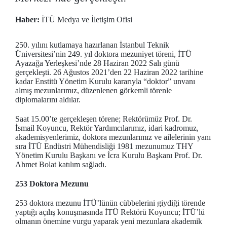
Haber:
İTÜ Medya ve İletişim Ofisi
250. yılını kutlamaya hazırlanan İstanbul Teknik
Üniversitesi’nin 249. yıl doktora mezuniyet töreni, İTÜ
Ayazağa Yerleşkesi’nde 28 Haziran 2022 Salı günü
gerçekleşti. 26 Ağustos 2021’den 22 Haziran 2022 tarihine
kadar Enstitü Yönetim Kurulu kararıyla “doktor” unvanı
almış mezunlarımız, düzenlenen görkemli törenle
diplomalarını aldılar.
Saat 15.00’te gerçekleşen törene; Rektörümüz Prof. Dr.
İsmail Koyuncu, Rektör Yardımcılarımız, idari kadromuz,
akademisyenlerimiz, doktora mezunlarımız ve ailelerinin yanı
sıra İTÜ Endüstri Mühendisliği 1981 mezunumuz THY
Yönetim Kurulu Başkanı ve İcra Kurulu Başkanı Prof. Dr.
Ahmet Bolat katılım sağladı.
253 Doktora Mezunu
253 doktora mezunu İTÜ’lünün cübbelerini giydiği törende
yaptığı açılış konuşmasında İTÜ Rektörü Koyuncu; İTÜ’lü
olmanın önemine vurgu yaparak yeni mezunlara akademik