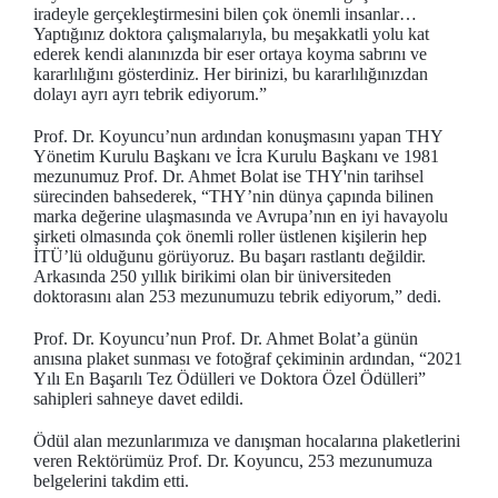
iradeyle gerçekleştirmesini bilen çok önemli insanlar…
Yaptığınız doktora çalışmalarıyla, bu meşakkatli yolu kat
ederek kendi alanınızda bir eser ortaya koyma sabrını ve
kararlılığını gösterdiniz. Her birinizi, bu kararlılığınızdan
dolayı ayrı ayrı tebrik ediyorum.”
Prof. Dr. Koyuncu’nun ardından konuşmasını yapan THY
Yönetim Kurulu Başkanı ve İcra Kurulu Başkanı ve 1981
mezunumuz Prof. Dr. Ahmet Bolat ise THY'nin tarihsel
sürecinden bahsederek, “THY’nin dünya çapında bilinen
marka değerine ulaşmasında ve Avrupa’nın en iyi havayolu
şirketi olmasında çok önemli roller üstlenen kişilerin hep
İTÜ’lü olduğunu görüyoruz. Bu başarı rastlantı değildir.
Arkasında 250 yıllık birikimi olan bir üniversiteden
doktorasını alan 253 mezunumuzu tebrik ediyorum,” dedi.
Prof. Dr. Koyuncu’nun Prof. Dr. Ahmet Bolat’a günün
anısına plaket sunması ve fotoğraf çekiminin ardından, “2021
Yılı En Başarılı Tez Ödülleri ve Doktora Özel Ödülleri”
sahipleri sahneye davet edildi.
Ödül alan mezunlarımıza ve danışman hocalarına plaketlerini
veren Rektörümüz Prof. Dr. Koyuncu, 253 mezunumuza
belgelerini takdim etti.