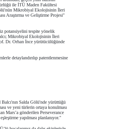
üdürlüğü ile İTÜ Maden Fakültesi
ölü'nün Mikrobiyal Ekolojisinin İleri
sı Araştırma ve Geliştirme Projesi"
z potansiyelini tespite yönelik
ı; Mikrobiyal Ekolojisinin İleri
of. Dr. Orhan İnce yürütücülüğünde
mlerle detaylandırılıp patentlenmesine
 Balcı'nın Salda Gölü'nde yürüttüğü
ması ve yeni türlerin ortaya konulması
ndan Mars’a gönderilen Perseverance
şleştirme yapılması planlanıyor."
’lü hocalarımız da dalış ekipleriyle