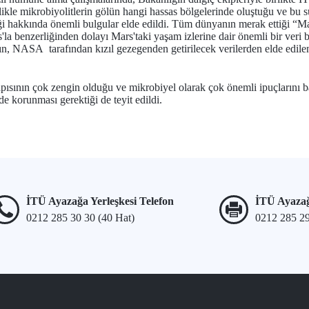
llikle mikrobiyolitlerin gölün hangi hassas bölgelerinde oluştuğu ve bu 
iği hakkında önemli bulgular elde edildi. Tüm dünyanın merak ettiği “M
s'la benzerliğinden dolayı Mars'taki yaşam izlerine dair önemli bir veri 
ın, NASA tarafından kızıl gezegenden getirilecek verilerden elde edilen 
apısının çok zengin olduğu ve mikrobiyel olarak çok önemli ipuçlarını 
e korunması gerektiği de teyit edildi.
İTÜ Ayazağa Yerleşkesi Telefon
İTÜ Ayazağ
0212 285 30 30 (40 Hat)
0212 285 2