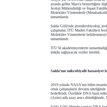
ayında gölün Mars'a benzerliğine iliş
Jeoloji Mühendisliği ve İnşaat Fakült
Moleküler Yöntemlerle (Metabarkodlam
tamamlandı.
Salda Gölü'nde jeomikrobiyoloji, jeok
çalışmalar, İTÜ Maden Fakültesi Jeol
Moleküler Yöntemlerle belirlenmesiy
tamamlandı.
İTÜ’lü akademisyenlerin tamamladığı p
imkân sağlayacak veriler üretildi.
Salda'nın mikrobiyalit hassasiyet ha
2019 yılında NASA'nın bilim insanla
ortak çalışmaların devamı niteliğinde 
hedeflendi. Özellikle DNA bazlı tetk
(Azim) adlı uzay aracı döndüğünde, 
Salda Gölü dibinde yapılan DNA bazlı 