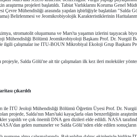
kin araştırma projeleri başlatıldı. Tabiat Varlıklarını Koruma Genel M
esi Çevre Mühendisliği arasında yapılan işbirliğiyle başlatılan "Salda G
a) Belirlenmesi ve Jeomikrobiyolojik Karakteristiklerinin Haritalanma
imya, stromatolit oluşumuna ve Mars'ta yaşamın izlerini taşıyacak biyoi
oji Mühendisliği Bölümü Jeomikrobiyoloji Başkanı Prof. Dr. Nurgül Balc
le ilgili çalışmalar ise ITU-BOUN Mikrobiyal Ekoloji Grup Başkanı Pr
rojeyle, Salda Gölü'ne ait tür çalışmaları ilk kez ileri moleküler yönte
ritası çıkarıldı
rı ile İTÜ Jeoloji Mühendisliği Bölümü Öğretim Üyesi Prof. Dr. Nurgül
olan projede, Salda'nın Mars'taki kayaçlarla olan benzerliğinin araştırıl
ikler yapıldı ve çok önemli DNA gen dizileri elde edildi. NASA tarafı
NASA’dan gelen numuneler ve Salda Gölü’nden elde edilen sonuçların e
numune alma çalışmalarında, Bakanlığın dalgıç ekipleriyle birlikte İTÜ