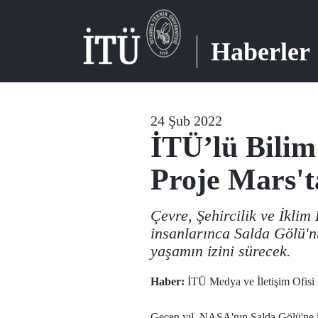
Haberler
24 Şub 2022
İTÜ’lü Bilim
Proje Mars't
Çevre, Şehircilik ve İklim 
insanlarınca Salda Gölü'nü
yaşamın izini sürecek.
Haber:
İTÜ Medya ve İletişim Ofisi
Geçen yıl, NASA'nın Salda Gölü'ne ili