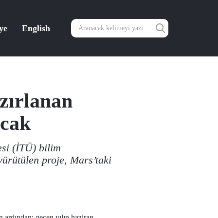
ye
English
zırlanan
acak
esi (İTÜ) bilim
yürütülen proje, Mars’taki
n ardından; geçen yılın haziran