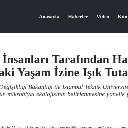
Anasayfa
Haberler
Video
Kün
 İnsanları Tarafından Ha
aki Yaşam İzine Işık Tut
Değişikliği Bakanlığı ile İstanbul Teknik Üniversit
n mikrobiyal ekolojisinin belirlenmesine yönelik 
şkin Mars'taki Jezero kraterine benzerliğine vurgu yaptığı paylaşımını