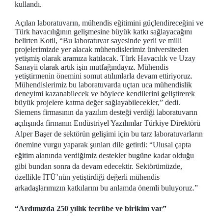
kullandı.
Açılan laboratuvarın, mühendis eğitimini güçlendireceğini ve
Türk havacılığının gelişmesine büyük katkı sağlayacağını
belirten Kotil, “Bu laboratuvar sayesinde yerli ve milli
projelerimizde yer alacak mühendislerimiz üniversiteden
yetişmiş olarak aramıza katılacak. Türk Havacılık ve Uzay
Sanayii olarak artık işin mutfağındayız. Mühendis
yetiştirmenin önemini somut atılımlarla devam ettiriyoruz.
Mühendislerimiz bu laboratuvarda uçtan uca mühendislik
deneyimi kazanabilecek ve böylece kendilerini geliştirerek
büyük projelere katma değer sağlayabilecekler,” dedi.
Siemens firmasının da yazılım desteği verdiği laboratuvarın
açılışında firmanın Endüstriyel Yazılımlar Türkiye Direktörü
Alper Başer de sektörün gelişimi için bu tarz laboratuvarların
önemine vurgu yaparak şunları dile getirdi: “Ulusal çapta
eğitim alanında verdiğimiz destekler bugüne kadar olduğu
gibi bundan sonra da devam edecektir. Sektörümüzde,
özellikle İTÜ’nün yetiştirdiği değerli mühendis
arkadaşlarımızın katkılarını bu anlamda önemli buluyoruz.”
“Ardımızda 250 yıllık tecrübe ve birikim var”