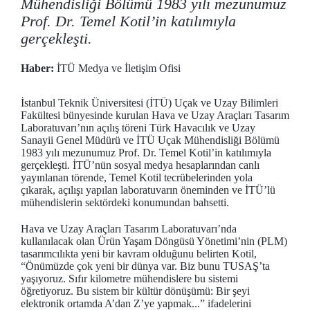
Mühendisliği Bölümü 1983 yılı mezunumuz
Prof. Dr. Temel Kotil’in katılımıyla
gerçekleşti.
Haber:
İTÜ Medya ve İletişim Ofisi
İstanbul Teknik Üniversitesi (İTÜ) Uçak ve Uzay Bilimleri
Fakültesi bünyesinde kurulan Hava ve Uzay Araçları Tasarım
Laboratuvarı’nın açılış töreni Türk Havacılık ve Uzay
Sanayii Genel Müdürü ve İTÜ Uçak Mühendisliği Bölümü
1983 yılı mezunumuz Prof. Dr. Temel Kotil’in katılımıyla
gerçekleşti. İTÜ’nün sosyal medya hesaplarından canlı
yayınlanan törende, Temel Kotil tecrübelerinden yola
çıkarak, açılışı yapılan laboratuvarın öneminden ve İTÜ’lü
mühendislerin sektördeki konumundan bahsetti.
Hava ve Uzay Araçları Tasarım Laboratuvarı’nda
kullanılacak olan Ürün Yaşam Döngüsü Yönetimi’nin (PLM)
tasarımcılıkta yeni bir kavram olduğunu belirten Kotil,
“Önümüzde çok yeni bir dünya var. Biz bunu TUSAŞ’ta
yaşıyoruz. Sıfır kilometre mühendislere bu sistemi
öğretiyoruz. Bu sistem bir kültür dönüşümü: Bir şeyi
elektronik ortamda A’dan Z’ye yapmak...” ifadelerini