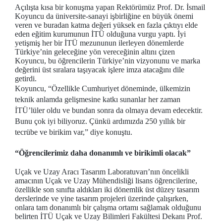
Açılışta kısa bir konuşma yapan Rektörümüz Prof. Dr. İsmail
Koyuncu da üniversite-sanayi işbirliğine en büyük önemi
veren ve buradan katma değeri yüksek en fazla çıktıyı elde
eden eğitim kurumunun İTÜ olduğuna vurgu yaptı. İyi
yetişmiş her bir İTÜ mezununun ilerleyen dönemlerde
Türkiye’nin geleceğine yön vereceğinin altını çizen
Koyuncu, bu öğrencilerin Türkiye’nin vizyonunu ve marka
değerini üst sıralara taşıyacak işlere imza atacağını dile
getirdi.
Koyuncu, “Özellikle Cumhuriyet döneminde, ülkemizin
teknik anlamda gelişmesine katkı sunanlar her zaman
İTÜ’lüler oldu ve bundan sonra da olmaya devam edecektir.
Bunu çok iyi biliyoruz. Çünkü ardımızda 250 yıllık bir
tecrübe ve birikim var,” diye konuştu.
“Öğrencilerimiz daha donanımlı ve birikimli olacak”
Uçak ve Uzay Aracı Tasarım Laboratuvarı’nın öncelikli
amacının Uçak ve Uzay Mühendisliği lisans öğrencilerine,
özellikle son sınıfta aldıkları iki dönemlik üst düzey tasarım
derslerinde ve yine tasarım projeleri üzerinde çalışırken,
onlara tam donanımlı bir çalışma ortamı sağlamak olduğunu
belirten İTÜ Uçak ve Uzay Bilimleri Fakültesi Dekanı Prof.