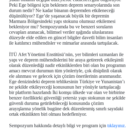
Peki Ege bölgesi için beklenen deprem senaryolarında son
durum nedir? Ne kadar binanın depremden etkileneceği
düşünülüyor? Ege’de yaşanacak büyük bir depremin
Marmara Bölgesindeki yapı stokunu olumsuz etkilemesi
bekleniyor mu? Sempozyumda bu ve benzeri soruların
cevapları aranacak, bilimsel veriler ışığında uluslararası
düzeyde elde edilen en güncel bilgiler davetli bilim insanları
ile katılımcı mühendisler ve mimarlar arasında tartışılacak.
İTÜ Afet Yönetimi Enstitüsü’nün, yer bilimleri uzmanları ile
yapı ve deprem mühendislerini bir araya getirerek etkileşimli
olarak düzenlediği nadir etkinliklerden biri olan bu programın
amacı mevcut durumun tüm yönleriyle, çok disiplinli olarak
ele alınması ve gelecek için çözüm önerilerinin aranmasıdır.
Ege denizindeki deprem tehlikesinin Türkiye ve Yunanistan’ı
ne şekilde etkileyeceği konusunun her yönüyle tartışılacağı
bir platform hazırlandı İki komşu ülkede var olan ve birbirine
benzer özellikteki güvenliği yetersiz yapı stokunun ne şekilde
güvenli duruma getirilebileceği konusunda çözüm
arayışlarına yönelik bugüne dek düzenlenmiş sınırlı sayıdaki
ortak etkinlikten biri olması hedefleniyor.
Sempozyum hakkında detaylı bilgi ve program için
tıklayınız.