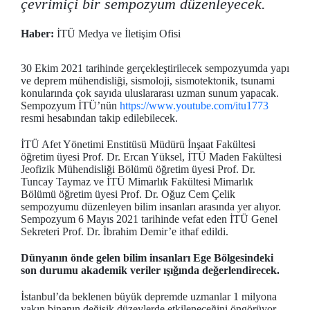
çevrimiçi bir sempozyum düzenleyecek.
Haber:
İTÜ Medya ve İletişim Ofisi
30 Ekim 2021 tarihinde gerçekleştirilecek sempozyumda yapı
ve deprem mühendisliği, sismoloji, sismotektonik, tsunami
konularında çok sayıda uluslararası uzman sunum yapacak.
Sempozyum İTÜ’nün
https://www.youtube.com/itu1773
resmi hesabından takip edilebilecek.
İTÜ Afet Yönetimi Enstitüsü Müdürü İnşaat Fakültesi
öğretim üyesi Prof. Dr. Ercan Yüksel, İTÜ Maden Fakültesi
Jeofizik Mühendisliği Bölümü öğretim üyesi Prof. Dr.
Tuncay Taymaz ve İTÜ Mimarlık Fakültesi Mimarlık
Bölümü öğretim üyesi Prof. Dr. Oğuz Cem Çelik
sempozyumu düzenleyen bilim insanları arasında yer alıyor.
Sempozyum 6 Mayıs 2021 tarihinde vefat eden İTÜ Genel
Sekreteri Prof. Dr. İbrahim Demir’e ithaf edildi.
Dünyanın önde gelen bilim insanları Ege Bölgesindeki
son durumu akademik veriler ışığında değerlendirecek.
İstanbul’da beklenen büyük depremde uzmanlar 1 milyona
yakın binanın değişik düzeylerde etkileneceğini öngörüyor.