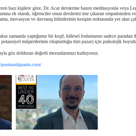
eren bazı kişilere göre, Dr. Acar derslerine bazen meditasyonla veya Le
ımına ek olarak, öğrenciler onun derslerini öne çıkaran empatisinden v
rlama, inovasyon ve davranış bilimlerinin kesişim noktasında yer alan ça
 “Yakın zamanda yaptığımız bir keşif, kitlesel fonlamanın sadece paradan
n potansiyel müşterilerinin oluşturduğu tüm pazar) için psikolojik boyutla
arıyla göz dolduran değerli mezunlarımızı kutluyoruz.
://poetsandquants.com/