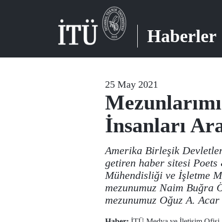
Haberler
25 May 2021
Mezunlarımız
İnsanları Ar
Amerika Birleşik Devletler
getiren haber sitesi Poets
Mühendisliği ve İşletme Mü
mezunumuz Naim Buğra Özel
mezunumuz Oğuz A. Acar 20
Haber:
İTÜ Medya ve İletişim Ofisi