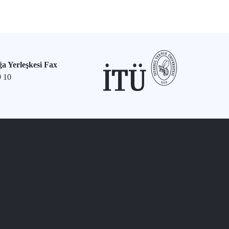
a Yerleşkesi Fax
9 10