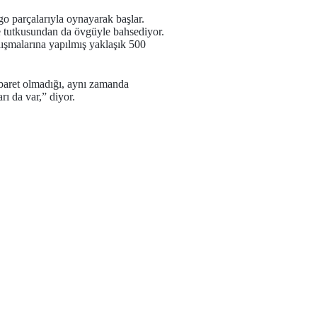
go parçalarıyla oynayarak başlar.
e tutkusundan da övgüyle bahsediyor.
lışmalarına yapılmış yaklaşık 500
 ibaret olmadığı, aynı zamanda
rı da var,” diyor.