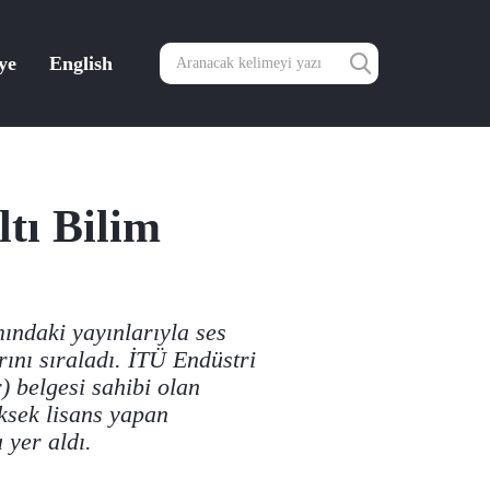
ye
English
tı Bilim
mındaki yayınlarıyla ses
rını sıraladı. İTÜ Endüstri
) belgesi sahibi olan
ksek lisans yapan
 yer aldı.