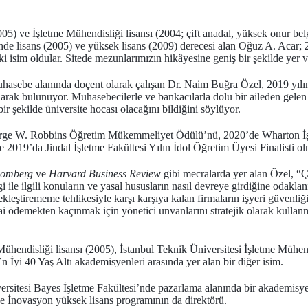
005) ve İşletme Mühendisliği lisansı (2004; çift anadal, yüksek onur b
nde lisans (2005) ve yüksek lisans (2009) derecesi alan Oğuz A. Acar; 
ki isim oldular. Sitede mezunlarımızın hikâyesine geniş bir şekilde yer ve
uhasebe alanında doçent olarak çalışan Dr. Naim Buğra Özel, 2019 yıl
larak bulunuyor. Muhasebecilerle ve bankacılarla dolu bir aileden gelen
r şekilde üniversite hocası olacağını bildiğini söylüyor.
e W. Robbins Öğretim Mükemmeliyet Ödülü’nü, 2020’de Wharton İşl
019’da Jindal İşletme Fakültesi Yılın İdol Öğretim Üyesi Finalisti ol
oomberg
ve
Harvard Business Review
gibi mecralarda yer alan Özel, “Ç
i ile ilgili konuların ve yasal hususların nasıl devreye girdiğine odakl
ekleştirememe tehlikesiyle karşı karşıya kalan firmaların işyeri güvenliğin
esai ödemekten kaçınmak için yönetici unvanlarını stratejik olarak kulla
Mühendisliği lisansı (2005), İstanbul Teknik Üniversitesi İşletme Mühen
yi 40 Yaş Altı akademisyenleri arasında yer alan bir diğer isim.
rsitesi Bayes İşletme Fakültesi’nde pazarlama alanında bir akademisy
 ve İnovasyon yüksek lisans programının da direktörü.