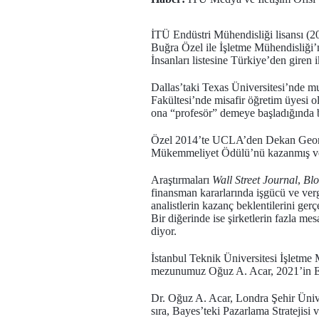
İTÜ Endüstri Mühendisliği lisansı (2
Buğra Özel ile İşletme Mühendisliği’
İnsanları listesine Türkiye’den giren i
Dallas’taki Texas Üniversitesi’nde m
Fakültesi’nde misafir öğretim üyesi o
ona “profesör” demeye başladığında bi
Özel 2014’te UCLA’den Dekan Georg
Mükemmeliyet Ödülü’nü kazanmış ve 2
Araştırmaları
Wall Street Journal
,
Bl
finansman kararlarında işgücü ve verg
analistlerin kazanç beklentilerini gerç
Bir diğerinde ise şirketlerin fazla m
diyor.
İstanbul Teknik Üniversitesi İşletme 
mezunumuz Oğuz A. Acar, 2021’in En İ
Dr. Oğuz A. Acar, Londra Şehir Ünive
sıra, Bayes’teki Pazarlama Stratejisi