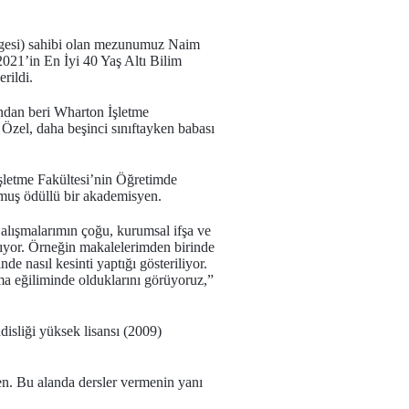
elgesi) sahibi olan mezunumuz Naim
2021’in En İyi 40 Yaş Altı Bilim
rildi.
ından beri Wharton İşletme
 Özel, daha beşinci sınıftayken babası
etme Fakültesi’nin Öğretimde
muş ödüllü bir akademisyen.
alışmalarımın çoğu, kurumsal ifşa ve
anıyor. Örneğin makalelerimden birinde
de nasıl kesinti yaptığı gösteriliyor.
nma eğiliminde olduklarını görüyoruz,”
disliği yüksek lisansı (2009)
en. Bu alanda dersler vermenin yanı