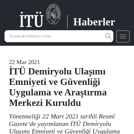
Haberler
Toggl
navig
22 Mar 2021
İTÜ Demiryolu Ulaşımı
Emniyeti ve Güvenliği
Uygulama ve Araştırma
Merkezi Kuruldu
Yönetmeliği 22 Mart 2021 tarihli Resmî
Gazete’de yayımlanan İTÜ Demi̇ryolu
Ulaşımı Emni̇yeti̇ ve Güvenli̇ği̇ Uygulama