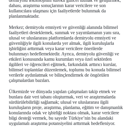
demiryolu teknolojisini sürekli güncel tutmak ve geliştirmek;
dahası, araştırma sonuçlarının karar vericilere ve son
kullanıcılara ulaşması için faaliyetlerde bulunmak da
planlanmaktadır.
Merkez; demiryolu emniyeti ve güvenliği alanında bilimsel
faaliyetleri desteklemek, sunmak ve yayımlamanın yanı sıra,
ulusal ve uluslararası platformlarda demiryolu emniyeti ve
güvenliğiyle ilgili konularda yer almak, ilgili kuruluşlarla
işbirliğini arttırmak veya karar vericilere önerilerde
bulunmayı hedeflemektedir. Ayrıca, demiryolu güvenliği ve
etkileri konusunda kamu kurumları veya özel sektörden
ilgilileri ve öğrencileri eğitmek, farkındalık arttırıcı kurslar,
bilimsel toplantılar düzenlemek, toplumu bu konuda bilimsel
verilerle aydınlatmak ve bilinçlendirmek de öngörülen
çalışmalardan bazıları.
Ülkemizde ve dünyada yapılan çalışmaları takip etmek ve
bunlara dair veri tabanı oluşturmak, veri ve araştırmalarda
sürdürülebilirliği sağlamak; ulusal ve uluslararası ilgili
kuruluşların proje, araştırma, planlama, eğitim ve danışmanlık
konularında odak ve işbirliği noktası olmak, karar vericilere
bilgi desteği vermek, bu sayede Türkiye’nin bu alandaki
uygulamalı araştırma potansiyelini arttırmak hedefleniyor.