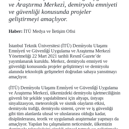
ve Araştırma Merkezi̇, demiryolu emniyeti
ve güvenliği konusunda projeler
geliştirmeyi amaçlıyor.
Haber:
İTÜ Medya ve İletişim Ofisi
İstanbul Teknik Üniversitesi (İTÜ) Demi̇ryolu Ulaşımı
Emni̇yeti̇ ve Güvenli̇ği̇ Uygulama ve Araştırma Merkezi̇
Yönetmeliği 22 Mart 2021 tarihli Resmî Gazete’de
yayımlanarak kuruldu. Merkez, demiryolu emniyeti ve
güvenliği konusunda projeler geliştirmeyi ve demiryolu
alanında teknolojik gelişmeleri doğrudan sahaya yansıtmayı
amaçlıyor.
(İTÜ) Demi̇ryolu Ulaşımı Emni̇yeti̇ ve Güvenli̇ği̇ Uygulama
ve Araştırma Merkezi̇, ülkemizdeki demiryolu işletmeciliğinin
güvenli bir şekilde yapılabilmesi için altyapı, üstyapı
sinyalizasyon, meteorolojik ve sismik olayların etkisi,
demiryolu trafiği, demiryolu sistemi, çevre ve iş güvenliği
gibi tüm alanlarda ulusal ve uluslararası olduğu kadar,
disiplinlerarası, teorik ve uygulamalı araştırmalar yapmayı da
amaçlıyor. Yapılan bu çalışmaların neticesinde, ülkemizin