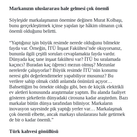
Markanızın uluslararası hale gelmesi çok önemli
Söyleşide markalaşmanın önemine değinen Murat Kolbaşı,
bunu gerçekleştirmek içinse yapılan işe hâkim olmanın çok
önemli olduğunu belirtti.
“Yaptığınız işin büyük resimde nerede olduğunu bilmekte
fayda var. Örneğin, İTÜ İnşaat Fakültesi’nde okuyorsanız,
bununla ilgili çeşitli soruları cevaplamakta fayda vardır.
Dünyada kaç tane inşaat fakültesi var? İTÜ bu sıralamada
kaçıncı? Buradan kaç öğrenci mezun olmuş? Mezunlar
nerelerde çalışıyorlar? Büyük resimde İTÜ’nün konumu
neresi gibi değerlendirmeler yapabiliyor musunuz? Bu
verilere sahip olmak ciddi anlamda önünüzü açıyor…
Bahsettiğim bu örnekte olduğu gibi, ben de küçük elektrikli
ev aletleri konusunda araştırmalar yaptım. Bu alanda faaliyet
gösteren şirketlerin dünyadaki cirosuna kadar araştırdım. Bazı
markalar bütün dünya tarafından biliniyor. Markaların
inovasyon sayesinde pik yaptığı yerler var… Markalaşmak
çok önemli elbette, ancak markayı uluslararası hale getirmek
de bir o kadar önemli.”
Türk kahvesi gönüllüsü