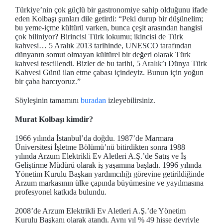
Türkiye’nin çok güçlü bir gastronomiye sahip olduğunu ifade
eden Kolbaşı şunları dile getirdi: “Peki durup bir düşünelim;
bu yeme-içme kültürü varken, bunca çeşit arasından hangisi
çok biliniyor? Birincisi Türk lokumu; ikincisi de Türk
kahvesi… 5 Aralık 2013 tarihinde, UNESCO tarafından
dünyanın somut olmayan kültürel bir değeri olarak Türk
kahvesi tescillendi. Bizler de bu tarihi, 5 Aralık’ı Dünya Türk
Kahvesi Günü ilan etme çabası içindeyiz. Bunun için yoğun
bir çaba harcıyoruz.”
Söyleşinin tamamını
buradan
izleyebilirsiniz.
Murat Kolbaşı kimdir?
1966 yılında İstanbul’da doğdu. 1987’de Marmara
Üniversitesi İşletme Bölümü’nü bitirdikten sonra 1988
yılında Arzum Elektrikli Ev Aletleri A.Ş.’de Satış ve İş
Geliştirme Müdürü olarak iş yaşamına başladı. 1996 yılında
Yönetim Kurulu Başkan yardımcılığı görevine getirildiğinde
Arzum markasının ülke çapında büyümesine ve yayılmasına
profesyonel katkıda bulundu.
2008’de Arzum Elektrikli Ev Aletleri A.Ş.’de Yönetim
Kurulu Başkanı olarak atandı. Aynı yıl % 49 hisse devriyle