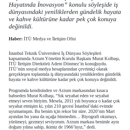
Hayatında İnovasyon” konulu söyleşide iş
dünyasındaki yeniliklerden gündelik hayata
ve kahve kültürüne kadar pek çok konuya
değinildi.
Haber:
İTÜ Medya ve İletişim Ofisi
İstanbul Teknik Üniversitesi İş Dünyası Söyleşileri
kapsamında Arzum Yönetim Kurulu Başkanı Murat Kolbaşı,
İTÜ İletişim Direktörü Adem Dönmez’in konuğuydu.
İTÜ’nün sosyal medya hesaplarından çevrimiçi olarak
gerçekleşen toplantıda iş dünyasındaki yeniliklerden gündelik
hayata ve kahve kültürüne kadar pek çok konuya değinildi.
Programda kendisinden ve Arzum markasından kısaca
bahseden Murat Kolbaşı, “Sık seyahat eden ve seyahat
etmeyi seven biriyim. Mesela, 2011 yılı boyunca o kadar çok
seyahat etmişim ki, yılın 210 gecesi İstanbul’daki evimde
uyumamışım. Bu benim için rekor bir süre. 2020’nin Mart
ayından bu yana da uçağa binmedim… Biyografi okumayı,
yürümeyi, gezmeyi seviyorum. Arzum markası benimle aynı
doğum yılına sahip, ikimiz de 1966’lıyız,” dedi.