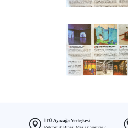
İTÜ Ayazağa Yerleşkesi
Rektörlük Binası Maslak-Sarıyer /