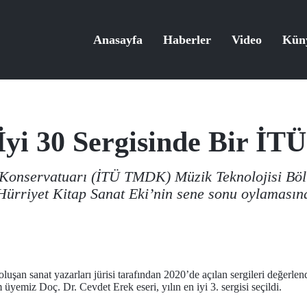
Anasayfa
Haberler
Video
Kün
İyi 30 Sergisinde Bir İTÜ
 Konservatuarı (İTÜ TMDK) Müzik Teknolojisi Bö
Hürriyet Kitap Sanat Eki’nin sene sonu oylamasında
luşan sanat yazarları jürisi tarafından 2020’de açılan sergileri değerlen
yemiz Doç. Dr. Cevdet Erek eseri, yılın en iyi 3. sergisi seçildi.