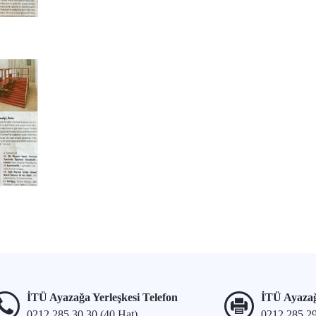
İTÜ Ayazağa Yerleşkesi Telefon
İTÜ Ayazağ
0212 285 30 30 (40 Hat)
0212 285 2