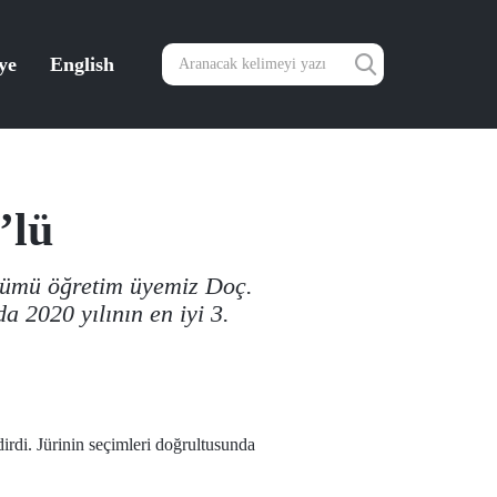
ye
English
’lü
lümü öğretim üyemiz Doç.
 2020 yılının en iyi 3.
dirdi. Jürinin seçimleri doğrultusunda