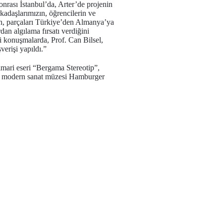
onrası İstanbul’da, Arter’de projenin
rkadaşlarımızın, öğrencilerin ve
n, parçaları Türkiye’den Almanya’ya
dan algılama fırsatı verdiğini
 konuşmalarda, Prof. Can Bilsel,
erişi yapıldı.”
mimari eseri “Bergama Stereotip”,
li modern sanat müzesi Hamburger