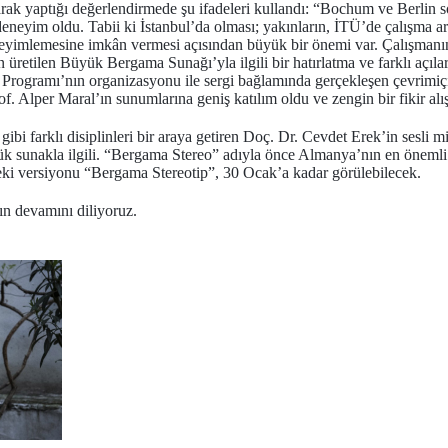
larak yaptığı değerlendirmede şu ifadeleri kullandı: “Bochum ve Berlin s
 deneyim oldu. Tabii ki İstanbul’da olması; yakınların, İTÜ’de çalışma a
neyimlemesine imkân vermesi açısından büyük bir önemi var. Çalışmanı
 üretilen Büyük Bergama Sunağı’yla ilgili bir hatırlatma ve farklı açılar
Programı’nın organizasyonu ile sergi bağlamında gerçekleşen çevrimiçi
 Alper Maral’ın sunumlarına geniş katılım oldu ve zengin bir fikir alışv
gibi farklı disiplinleri bir araya getiren Doç. Dr. Cevdet Erek’in sesli 
k sunakla ilgili. “Bergama Stereo” adıyla önce Almanya’nın en önem
eki versiyonu “Bergama Stereotip”, 30 Ocak’a kadar görülebilecek.
ın devamını diliyoruz.