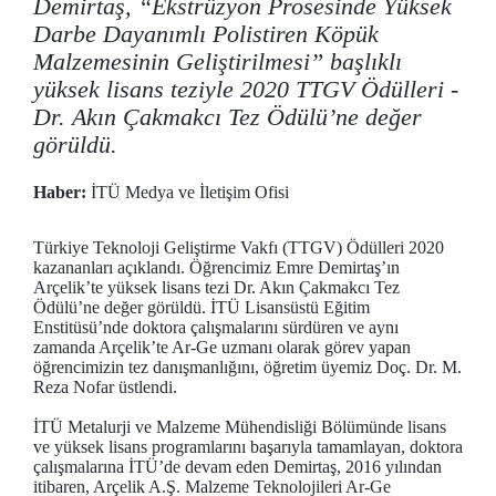
Demirtaş, “Ekstrüzyon Prosesinde Yüksek
Darbe Dayanımlı Polistiren Köpük
Malzemesinin Geliştirilmesi” başlıklı
yüksek lisans teziyle 2020 TTGV Ödülleri -
Dr. Akın Çakmakcı Tez Ödülü’ne değer
görüldü.
Haber:
İTÜ Medya ve İletişim Ofisi
Türkiye Teknoloji Geliştirme Vakfı (TTGV) Ödülleri 2020
kazananları açıklandı. Öğrencimiz Emre Demirtaş’ın
Arçelik’te yüksek lisans tezi Dr. Akın Çakmakcı Tez
Ödülü’ne değer görüldü. İTÜ Lisansüstü Eğitim
Enstitüsü’nde doktora çalışmalarını sürdüren ve aynı
zamanda Arçelik’te Ar-Ge uzmanı olarak görev yapan
öğrencimizin tez danışmanlığını, öğretim üyemiz Doç. Dr. M.
Reza Nofar üstlendi.
İTÜ Metalurji ve Malzeme Mühendisliği Bölümünde lisans
ve yüksek lisans programlarını başarıyla tamamlayan, doktora
çalışmalarına İTÜ’de devam eden Demirtaş, 2016 yılından
itibaren, Arçelik A.Ş. Malzeme Teknolojileri Ar-Ge