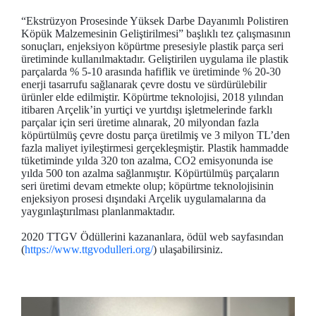
“Ekstrüzyon Prosesinde Yüksek Darbe Dayanımlı Polistiren
Köpük Malzemesinin Geliştirilmesi” başlıklı tez çalışmasının
sonuçları, enjeksiyon köpürtme presesiyle plastik parça seri
üretiminde kullanılmaktadır. Geliştirilen uygulama ile plastik
parçalarda % 5-10 arasında hafiflik ve üretiminde % 20-30
enerji tasarrufu sağlanarak çevre dostu ve sürdürülebilir
ürünler elde edilmiştir. Köpürtme teknolojisi, 2018 yılından
itibaren Arçelik’in yurtiçi ve yurtdışı işletmelerinde farklı
parçalar için seri üretime alınarak, 20 milyondan fazla
köpürtülmüş çevre dostu parça üretilmiş ve 3 milyon TL’den
fazla maliyet iyileştirmesi gerçekleşmiştir. Plastik hammadde
tüketiminde yılda 320 ton azalma, CO2 emisyonunda ise
yılda 500 ton azalma sağlanmıştır. Köpürtülmüş parçaların
seri üretimi devam etmekte olup; köpürtme teknolojisinin
enjeksiyon prosesi dışındaki Arçelik uygulamalarına da
yaygınlaştırılması planlanmaktadır.
2020 TTGV Ödüllerini kazananlara, ödül web sayfasından
(
https://www.ttgvodulleri.org/
) ulaşabilirsiniz.