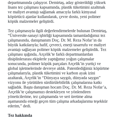
departmanında çalışıyor. Demirtaş, aday gösterildiği yüksek
lisans tez çalışması kapsamında, plastik tüketimini azaltmak
ve maliyet avantajı sağlamak amacıyla farklı kimyasal
köpürtücü ajanlar kullanılarak, çevre dostu, yeni polimer
köpük malzemeler geliştirdi.
Tez çalışmasıyla ilgili değerlendirmelerde bulunan Demirtaş,
“Üniversite-sanayi işbirliği kapsamında tamamladığımız tez
çalışmasında, danışmanım Doç. Dr. M. Reza Nofar’ın da
büyük katkılarıyla; hafif, çevreci, enerji tasarrufu ve maliyet
avantajı sağlayan polimer köpük malzemeler geliştirdik. Tez
çalışması ışığında, Arçelik’te farklı departmanlardan
disiplinlerarası ekiplerle yaptığımız yoğun çalışmalar
sonucunda, polimer köpük parçaları Arçelik’in yurtiçi ve
global işletmelerinde devreye aldık. Patentlediğimiz köpürtme
çalışmalarıyla, plastik tüketimini ve karbon ayak izini
azaltarak, Arçelik’in “Dünyaya saygılı, dünyada saygın”
vizyonu ile yürütülen sürdürülebilirlik çalışmalarına katkı
sağladık. Başta danışman hocam Doç. Dr. M. Reza Nofar’a,
Arçelik’te çalışmamızı destekleyen ve yönlendiren
yöneticilerime, tez çalışmamda ve seri üretime alma
aşamasında emeği geçen tüm çalışma arkadaşlarıma teşekkür
ederim,” dedi.
Tez hakkında