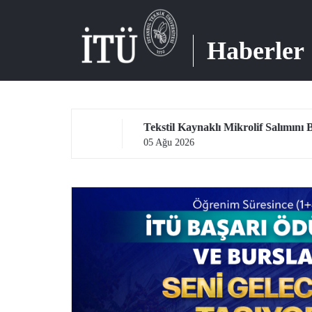
Haberler
eti
Tekstil Kaynaklı Mikrolif Salımını Bütüncül Yaklaşımla İnceleyerek Analiz ve Azaltım Stratejileri Geliştirecek Projeye TÜBİTAK Desteği
05 Ağu 2026