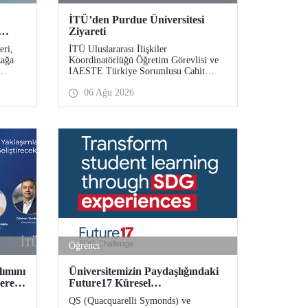
İTÜ’den Purdue Üniversitesi
Ziyareti
eri,
İTÜ Uluslararası İlişkiler
zağa
Koordinatörlüğü Öğretim Görevlisi ve
IAESTE Türkiye Sorumlusu Cahit
 7
Okan, akademik ilişkileri ve iş birliğini
06 Ağu 2026
akülte
geliştirmek amacıyla 20-27 Temmuz
e
tarihlerinde ABD’de dünyanın önde
gelen araştırma üniversitelerinden
Purdue Üniversitesi başta olmak üzere
bir dizi ziyarette bulundu.
Öğrenci
lımını
Üniversitemizin Paydaşlığındaki
yerek
Future17 Küresel
i
Sürdürülebilirlik Proje Programı,
QS (Quacquarelli Symonds) ve
TAK
Öğrencilerimizin Başvurularını