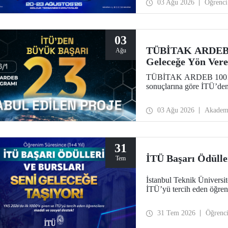
03 Ağu 2026
Öğrenci
çıkacağı özel bir etkinlik 
03
TÜBİTAK ARDEB 10
Ağu
Geleceğe Yön Vere
TÜBİTAK ARDEB 1001 Pr
sonuçlarına göre İTÜ’den
03 Ağu 2026
Akadem
31
İTÜ Başarı Ödüller
Tem
İstanbul Teknik Üniversi
İTÜ’yü tercih eden öğren
31 Tem 2026
Öğrenc