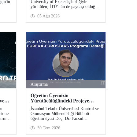
gin'in
University of Exeter iş birliğiyle
Bekliyor
yürütülen, İTÜ’nün de paydaşı olduğu
er
Future17 Küresel Sürdürülebilirlik
05 Ağu 2026
ım
Proje Programı için yeni dönem öğrenci
:
başvuruları açıldı. Başvurular için son
ma
gün 31 Ağustos!
esi”
– COST
eye
Araştırma
Öğretim Üyemizin
 ve
Yürütücülüğündeki Projeye
EUREKA-EUROSTARS
mı
İstanbul Teknik Üniversitesi Kontrol ve
Programı Desteği
dirme
Otomasyon Mühendisliği Bölümü
tırma
öğretim üyesi Doç. Dr. Farzad
.
Hashemzadeh’nin yürütücülüğünü
30 Tem 2026
yaptığı “Quantum-Driven Resilient
Power Systems: Revolutionizing Energy