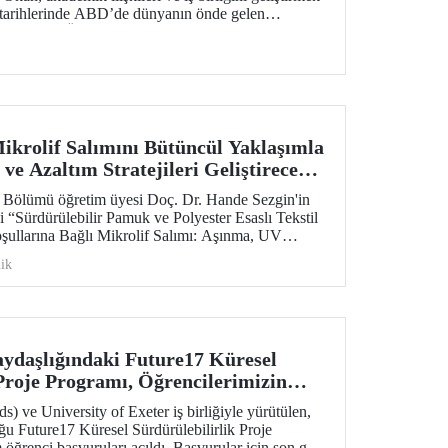
arihlerinde ABD’de dünyanın önde gelen
den Purdue Üniversitesi başta olmak üzere bir dizi
Mikrolif Salımını Bütüncül Yaklaşımla
 ve Azaltım Stratejileri Geliştirecek
Desteği
i Bölümü öğretim üyesi Doç. Dr. Hande Sezgin'in
 “Sürdürülebilir Pamuk ve Polyester Esaslı Tekstil
şullarına Bağlı Mikrolif Salımı: Aşınma, UV
ngülerinin Bütünsel Analizi ve Azaltım
ik
ilmesi” başlıklı proje, TÜBİTAK 2515 – COST
Destek Programı kapsamında desteklenmeye hak
aydaşlığındaki Future17 Küresel
 Proje Programı, Öğrencilerimizin
liyor
 ve University of Exeter iş birliğiyle yürütülen,
u Future17 Küresel Sürdürülebilirlik Proje
öğrenci başvuruları açıldı. Başvurular için son gün