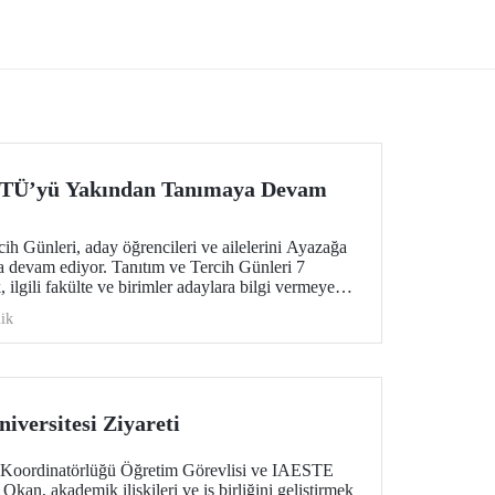
Security for the Future” başlıklı projesi,
EUREKA-EUROSTARS Programı
kapsamında desteklenmeye hak kazandı.
 İTÜ’yü Yakından Tanımaya Devam
h Günleri, aday öğrencileri ve ailelerini Ayazağa
 devam ediyor. Tanıtım ve Tercih Günleri 7
ilgili fakülte ve birimler adaylara bilgi vermeye
ik
iversitesi Ziyareti
er Koordinatörlüğü Öğretim Görevlisi ve IAESTE
kan, akademik ilişkileri ve iş birliğini geliştirmek