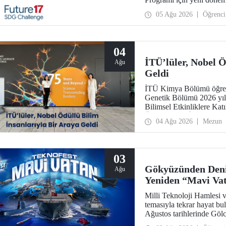
31 Ağustos!
05 Ağu 2026
Öğrenci
04
İTÜ’lüler, Nobel Ö
Ağu
Geldi
İTÜ Kimya Bölümü öğrenc
Genetik Bölümü 2026 yı
Bilimsel Etkinliklere Ka
Ödüllü Bilim İnsanları Top
04 Ağu 2026
Mezun
03
Gökyüzünden Deni
Ağu
Yeniden “Mavi Va
Milli Teknoloji Hamlesi 
temasıyla tekrar hayat
Ağustos tarihlerinde Göl
TEKNOFEST Mavi Vatan, de