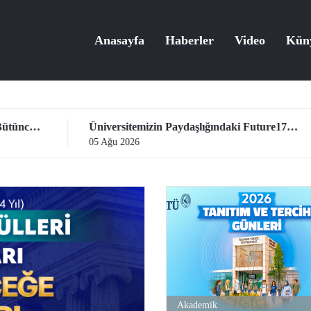
Anasayfa
Haberler
Video
Kün
Üniversitemizin Paydaşlığındaki Future17 Küresel Sürdürülebilirlik Proje Programı, Öğrencilerimizin Başvurularını Bekliyor
05 Ağu 2026
04 
Akademik