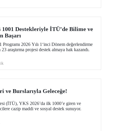
olarak teknoloji tutkunlarını bir araya getirecek.
01 Destekleriyle İTÜ’de Bilime ve
n Başarı
ogramı 2026 Yılı 1‘inci Dönem değerlendirme
 23 araştırma projesi destek almaya hak kazandı.
ik
i ve Burslarıyla Geleceğe!
tesi (İTÜ), YKS 2026’da ilk 1000’e giren ve
cilere cazip maddi ve sosyal destek sunuyor.
i