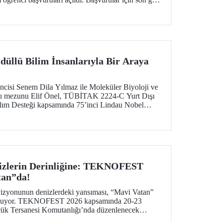
düllü Bilim İnsanlarıyla Bir Araya
isi Senem Dila Yılmaz ile Moleküler Biyoloji ve
lı mezunu Elif Önel, TÜBİTAK 2224-C Yurt Dışı
tılım Desteği kapsamında 75’inci Lindau Nobel
lantısı’na katıldı.
zlerin Derinliğine: TEKNOFEST
tan”da!
vizyonunun denizlerdeki yansıması, “Mavi Vatan”
 buluyor. TEKNOFEST 2026 kapsamında 20-23
cük Tersanesi Komutanlığı’nda düzenlenecek
nizcilik ve su altı teknolojilerinin ön plana