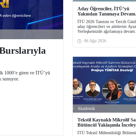
Aday Öğrenciler, İTÜ’yü
Yakından Tanımaya Devam
Ediyor
İTÜ 2026 Tanıtım ve Tercih Günl
aday öğrencileri ve ailelerini Aya
Yerleşkemizde ağırlamaya devam
ediyor. Tanıtım ve Tercih Günleri
06 Ağu 2026
Ağustos’ta tamamlanacak, ilgili f
ve birimler adaylara bilgi vermey
Burslarıyla
devam edecek.
lk 1000’e giren ve İTÜ’yü
k sunuyor.
Akademik
Tekstil Kaynaklı Mikrolif Sa
Bütüncül Yaklaşımla İncele
Analiz ve Azaltım Stratejiler
İTÜ Tekstil Mühendisliği Bölümü
Geliştirecek Projeye TÜBİ