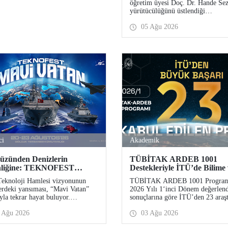
öğretim üyesi Doç. Dr. Hande Sez
Desteği
yürütücülüğünü üstlendiği
“Sürdürülebilir Pamuk ve Polyest
05 Ağu 2026
Esaslı Tekstil Ürünlerinde Kullan
Koşullarına Bağlı Mikrolif Salımı
Aşınma, UV Maruziyeti ve Yıka
Döngülerinin Bütünsel Analizi ve
Azaltım Stratejilerinin Geliştirilm
başlıklı proje, TÜBİTAK 2515 
Aksiyon Üyeleri Ar-Ge Destek
Programı kapsamında desteklenm
hak kazandı.
ci
Akademik
üzünden Denizlerin
TÜBİTAK ARDEB 1001
nliğine: TEKNOFEST
Destekleriyle İTÜ’de Bilime
den “Mavi Vatan”da!
Geleceğe Yön Veren Başarı
Teknoloji Hamlesi vizyonunun
TÜBİTAK ARDEB 1001 Progra
erdeki yansıması, “Mavi Vatan”
2026 Yılı 1‘inci Dönem değerlen
yla tekrar hayat buluyor.
sonuçlarına göre İTÜ’den 23 araş
FEST 2026 kapsamında 20-23
projesi destek almaya hak kazandı
 Ağu 2026
03 Ağu 2026
s tarihlerinde Gölcük Tersanesi
nlığı’nda düzenlenecek