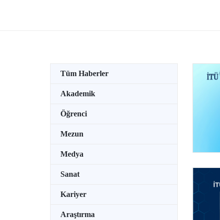
Ödüllü Bilim İnsanları Toplantısı’na
TEKNO
katıldı.
su alt
özel b
tutkun
Tüm Haberler
Akademik
Öğrenci
Mezun
Medya
Sanat
Kariyer
Araştırma