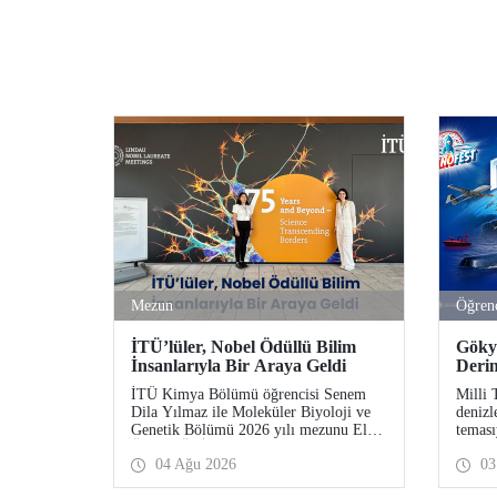
Mezun
Öğren
İTÜ’lüler, Nobel Ödüllü Bilim
Göky
İnsanlarıyla Bir Araya Geldi
Deri
Yeni
İTÜ Kimya Bölümü öğrencisi Senem
Milli 
Dila Yılmaz ile Moleküler Biyoloji ve
denizl
Genetik Bölümü 2026 yılı mezunu Elif
teması
Önel, TÜBİTAK 2224-C Yurt Dışı
TEKNO
04 Ağu 2026
03
Bilimsel Etkinliklere Katılım Desteği
Ağusto
kapsamında 75’inci Lindau Nobel
Komuta