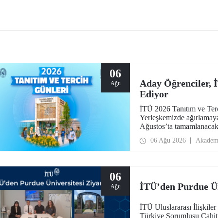
FEST Mavi Vatan, denizcilik ve
ı teknolojilerinin ön plana çıkacağı
ir etkinlik olarak teknoloji
larını bir araya getirecek.
06
Aday Öğrenciler,
Ağu
Ediyor
İTÜ 2026 Tanıtım ve Terci
Yerleşkemizde ağırlamaya
Ağustos’ta tamamlanacak, 
devam edecek.
06 Ağu 2026
Akadem
06
İTÜ’den Purdue Ün
Ağu
İTÜ Uluslararası İlişkil
Türkiye Sorumlusu Cahit O