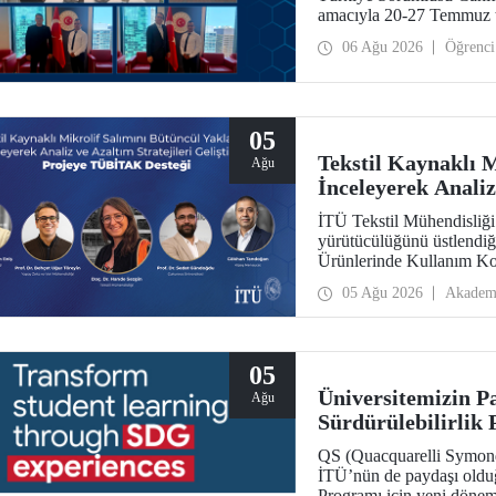
amacıyla 20-27 Temmuz t
araştırma üniversitelerin
06 Ağu 2026
Öğrenci
ziyarette bulundu.
05
Tekstil Kaynaklı 
Ağu
İnceleyerek Analiz
Projeye TÜBİTAK 
İTÜ Tekstil Mühendisliğ
yürütücülüğünü üstlendiği
Ürünlerinde Kullanım Ko
Maruziyeti ve Yıkama Dö
05 Ağu 2026
Akadem
Stratejilerinin Geliştir
Aksiyon Üyeleri Ar-Ge 
kazandı.
05
Üniversitemizin P
Ağu
Sürdürülebilirlik
Başvurularını Bek
QS (Quacquarelli Symonds)
İTÜ’nün de paydaşı olduğ
Programı için yeni dönem 