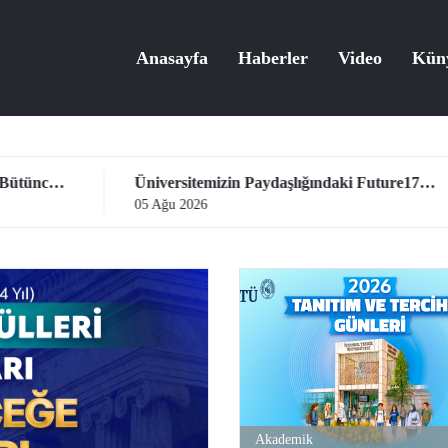
Anasayfa
Haberler
Video
Kün
Üniversitemizin Paydaşlığındaki Future17 Küresel Sürdürülebilirlik Proje Programı, Öğrencilerimizin Başvurularını Bekliyor
05 Ağu 2026
04 
Akademik