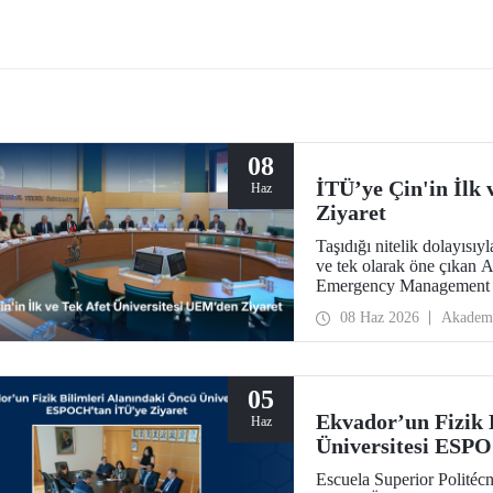
FEST Mavi Vatan, denizcilik ve
ı teknolojilerinin ön plana çıkacağı
ir etkinlik olarak teknoloji
larını bir araya getirecek.
08
İTÜ’ye Çin'in İlk
Haz
Ziyaret
Taşıdığı nitelik dolayısıy
ve tek olarak öne çıkan 
Emergency Management –
08 Haz 2026
Akadem
05
Ekvador’un Fizik 
Haz
Üniversitesi ESP
Escuela Superior Politéc