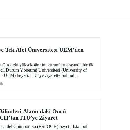
Security for the Future” başlıklı projesi,
EUREKA-EUROSTARS Programı
kapsamında desteklenmeye hak kazandı.
 ve Tek Afet Üniversitesi UEM’den
la Çin’deki yükseköğretim kurumları arasında bir ilk
Acil Durum Yönetimi Üniversitesi (University of
 UEM) heyeti, İTÜ’ye ziyarette bulundu.
ik
Bilimleri Alanındaki Öncü
OCH’tan İTÜ’ye Ziyaret
nica del Chimborazo (ESPOCH) heyeti, İstanbul