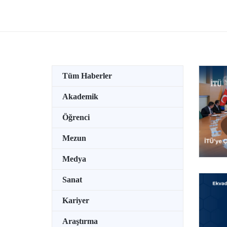
Ödüllü Bilim İnsanları Toplantısı’na
TEKNO
katıldı.
su alt
özel b
tutkun
Tüm Haberler
Akademik
Öğrenci
Mezun
Medya
Sanat
Kariyer
Araştırma