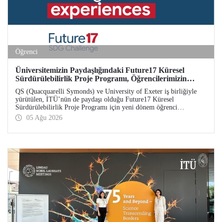
Öğrenci
Üniversitemizin Paydaşlığındaki Future17 Küresel
Sürdürülebilirlik Proje Programı, Öğrencilerimizin
Başvurularını Bekliyor
QS (Quacquarelli Symonds) ve University of Exeter iş birliğiyle
yürütülen, İTÜ’nün de paydaşı olduğu Future17 Küresel
Sürdürülebilirlik Proje Programı için yeni dönem öğrenci
başvuruları açıldı. Başvurular için son gün 31 Ağustos!
05 Ağu 2026