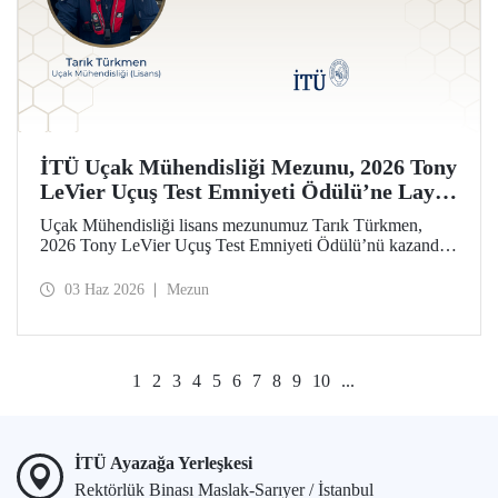
İTÜ Uçak Mühendisliği Mezunu, 2026 Tony
LeVier Uçuş Test Emniyeti Ödülü’ne Layık
Görüldü
Uçak Mühendisliği lisans mezunumuz Tarık Türkmen,
2026 Tony LeVier Uçuş Test Emniyeti Ödülü’nü kazandı.
Mezunumuz, yeni bir uçuş test tekniği geliştirerek uçuş test
emniyetine ve literatürüne sağladığı katkıyla bu prestijli
03 Haz 2026
Mezun
ödülü kazanan ilk ve tek Türk oldu.
1
2
3
4
5
6
7
8
9
10
...
İTÜ Ayazağa Yerleşkesi
Rektörlük Binası Maslak-Sarıyer / İstanbul