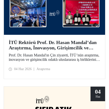
İTÜ Rektörü Prof. Dr. Hasan Mandal’dan
Araştırma, İnovasyon, Girişimcilik ve
Teknoloji Odaklı Uluslararası İş
Prof. Dr. Hasan Mandal'ın Çin ziyareti, İTÜ’nün araştırma,
Birliklerini Güçlendiren Çin Ziyareti
inovasyon ve girişimcilik odaklı uluslararası iş birliklerini
ileriye taşımayı hedefledi. Bu kapsamda Shanghai State-
owned Capital Investment Co. (SSCI) ve TIMC ile İTÜ
04 Haz 2026
Araştırma
arasında bir mutabakat zaptı da imzalandı.
04
Haz