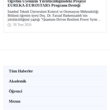
Öğretim Üyemizin Yürütücülüğündeki Projeye
EUREKA-EUROSTARS Programı Desteği
İstanbul Teknik Üniversitesi Kontrol ve Otomasyon Mühendisliği
Bölümü öğretim üyesi Doç. Dr. Farzad Hashemzadeh’nin
yürütücülüğünü yaptığı “Quantum-Driven Resilient Power Systems:
Revolutionizing Energy Security for the Future” başlıklı projesi,
30 Tem 2026
EUREKA-EUROSTARS Programı kapsamında desteklenmeye hak
kazandı.
Tüm Haberler
Akademik
Öğrenci
Mezun