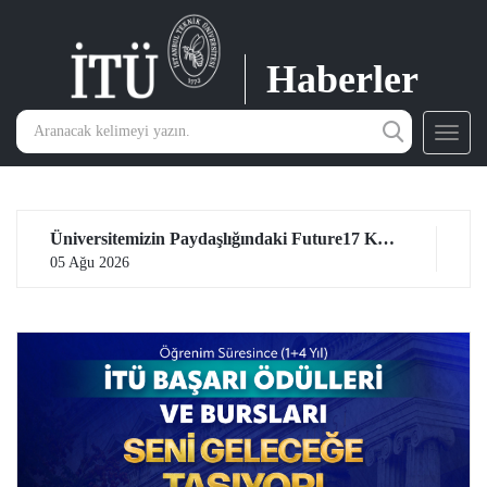
Haberler
Toggl
navig
Üniversitemizin Paydaşlığındaki Future17 Küresel Sürdürülebilirlik Proje Programı, Öğrencilerimizin Başvurularını Bekliyor
05 Ağu 2026
04