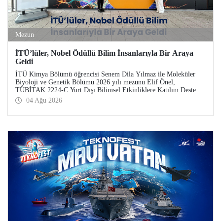
Mezun
İTÜ’lüler, Nobel Ödüllü Bilim İnsanlarıyla Bir Araya
Geldi
İTÜ Kimya Bölümü öğrencisi Senem Dila Yılmaz ile Moleküler
Biyoloji ve Genetik Bölümü 2026 yılı mezunu Elif Önel,
TÜBİTAK 2224-C Yurt Dışı Bilimsel Etkinliklere Katılım Desteği
kapsamında 75’inci Lindau Nobel Ödüllü Bilim İnsanları
04 Ağu 2026
Toplantısı’na katıldı.