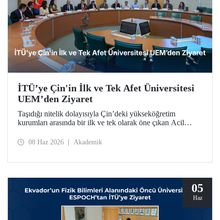
İTÜ’ye Çin'in İlk ve Tek Afet Üniversitesi
UEM’den Ziyaret
Taşıdığı nitelik dolayısıyla Çin’deki yükseköğretim
kurumları arasında bir ilk ve tek olarak öne çıkan Acil
Durum Yönetimi Üniversitesi (University of Emergency
Management – UEM) heyeti, İTÜ’ye ziyarette bulundu.
08 Haz 2026
Akademik
05
Haz