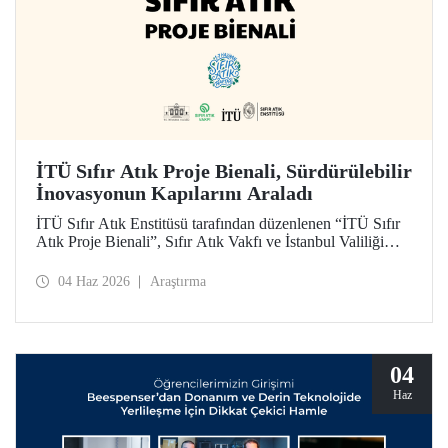
İTÜ Sıfır Atık Proje Bienali, Sürdürülebilir
İnovasyonun Kapılarını Araladı
İTÜ Sıfır Atık Enstitüsü tarafından düzenlenen “İTÜ Sıfır
Atık Proje Bienali”, Sıfır Atık Vakfı ve İstanbul Valiliği
koordinasyonundaki Sıfır Atık Haftası etkinlikleri
kapsamında 3 Haziran 2026’da İTÜ Süleyman Demirel
04 Haz 2026
Araştırma
Kültür Merkezi’nde hayata geçirildi.
04
Haz