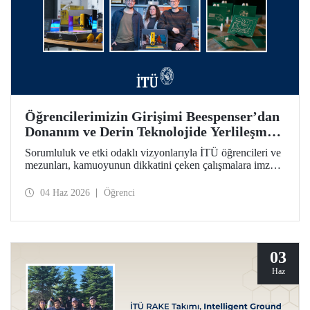
Öğrencilerimizin Girişimi Beespenser’dan
Donanım ve Derin Teknolojide Yerlileşme
İçin Dikkat Çekici Hamle
Sorumluluk ve etki odaklı vizyonlarıyla İTÜ öğrencileri ve
mezunları, kamuoyunun dikkatini çeken çalışmalara imza
atmayı sürdürüyor. Bir fikrin projeden ve girişime dönüşme
yolculuğunun somutlaşan örnekleri arasında Beespenser de
04 Haz 2026
Öğrenci
yer alıyor. İTÜ’lülerin girişimi, Avrupa pazarına uzanma
hedefiyle devre kartı basan yerli baskı makineleri üretiyor.
03
Haz