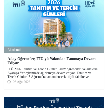
Akademik
Aday Öğrenciler, İTÜ’yü Yakından Tanımaya Devam
Ediyor
İTÜ 2026 Tanıtım ve Tercih Günleri, aday öğrencileri ve ailelerini
Ayazağa Yerleşkemizde ağırlamaya devam ediyor. Tanıtım ve
Tercih Günleri 7 Ağustos’ta tamamlanacak, ilgili fakülte ve
birimler adaylara bilgi vermeye devam edecek.
06 Ağu 2026