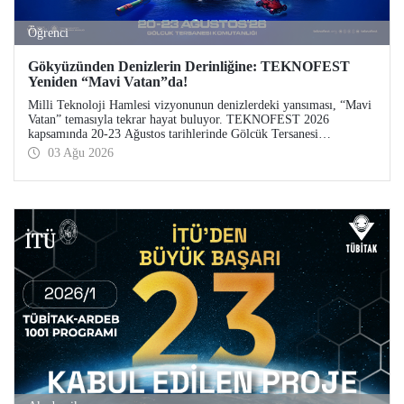
Öğrenci
Gökyüzünden Denizlerin Derinliğine: TEKNOFEST
Yeniden “Mavi Vatan”da!
Milli Teknoloji Hamlesi vizyonunun denizlerdeki yansıması, “Mavi
Vatan” temasıyla tekrar hayat buluyor. TEKNOFEST 2026
kapsamında 20-23 Ağustos tarihlerinde Gölcük Tersanesi
Komutanlığı’nda düzenlenecek TEKNOFEST Mavi Vatan,
03 Ağu 2026
denizcilik ve su altı teknolojilerinin ön plana çıkacağı özel bir
etkinlik olarak teknoloji tutkunlarını bir araya getirecek.