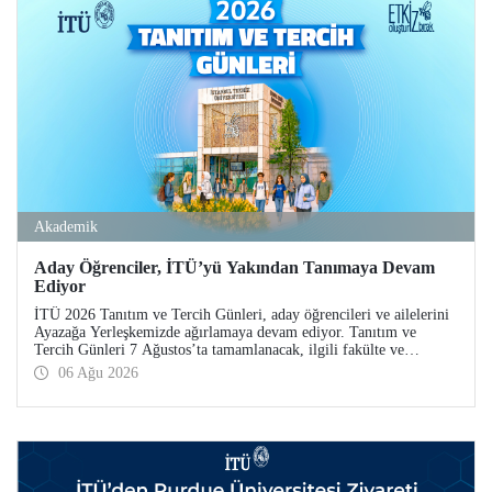
Akademik
Aday Öğrenciler, İTÜ’yü Yakından Tanımaya Devam
Ediyor
İTÜ 2026 Tanıtım ve Tercih Günleri, aday öğrencileri ve ailelerini
Ayazağa Yerleşkemizde ağırlamaya devam ediyor. Tanıtım ve
Tercih Günleri 7 Ağustos’ta tamamlanacak, ilgili fakülte ve
birimler adaylara bilgi vermeye devam edecek.
06 Ağu 2026