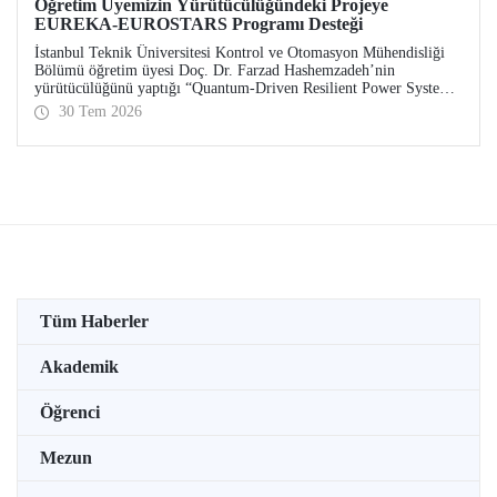
Öğretim Üyemizin Yürütücülüğündeki Projeye
EUREKA-EUROSTARS Programı Desteği
İstanbul Teknik Üniversitesi Kontrol ve Otomasyon Mühendisliği
Bölümü öğretim üyesi Doç. Dr. Farzad Hashemzadeh’nin
yürütücülüğünü yaptığı “Quantum-Driven Resilient Power Systems:
Revolutionizing Energy Security for the Future” başlıklı projesi,
30 Tem 2026
EUREKA-EUROSTARS Programı kapsamında desteklenmeye hak
kazandı.
Tüm Haberler
Akademik
Öğrenci
Mezun