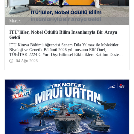
Mezun
İTÜ’lüler, Nobel Ödüllü Bilim İnsanlarıyla Bir Araya
Geldi
İTÜ Kimya Bölümü öğrencisi Senem Dila Yılmaz ile Moleküler
Biyoloji ve Genetik Bölümü 2026 yılı mezunu Elif Önel,
TÜBİTAK 2224-C Yurt Dışı Bilimsel Etkinliklere Katılım Desteği
kapsamında 75’inci Lindau Nobel Ödüllü Bilim İnsanları
04 Ağu 2026
Toplantısı’na katıldı.