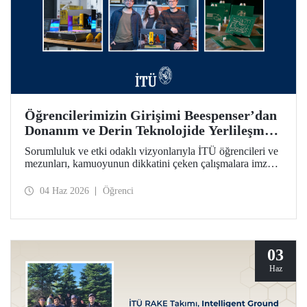
Öğrencilerimizin Girişimi Beespenser’dan
Donanım ve Derin Teknolojide Yerlileşme
İçin Dikkat Çekici Hamle
Sorumluluk ve etki odaklı vizyonlarıyla İTÜ öğrencileri ve
mezunları, kamuoyunun dikkatini çeken çalışmalara imza
atmayı sürdürüyor. Bir fikrin projeden ve girişime dönüşme
yolculuğunun somutlaşan örnekleri arasında Beespenser de
04 Haz 2026
Öğrenci
yer alıyor. İTÜ’lülerin girişimi, Avrupa pazarına uzanma
hedefiyle devre kartı basan yerli baskı makineleri üretiyor.
03
Haz