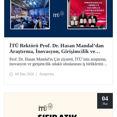
İTÜ Rektörü Prof. Dr. Hasan Mandal’dan
Araştırma, İnovasyon, Girişimcilik ve
Teknoloji Odaklı Uluslararası İş
Prof. Dr. Hasan Mandal'ın Çin ziyareti, İTÜ’nün araştırma,
Birliklerini Güçlendiren Çin Ziyareti
inovasyon ve girişimcilik odaklı uluslararası iş birliklerini
ileriye taşımayı hedefledi. Bu kapsamda Shanghai State-
owned Capital Investment Co. (SSCI) ve TIMC ile İTÜ
04 Haz 2026
Araştırma
arasında bir mutabakat zaptı da imzalandı.
04
Haz