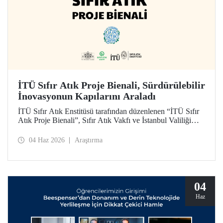
İTÜ Sıfır Atık Proje Bienali, Sürdürülebilir
İnovasyonun Kapılarını Araladı
İTÜ Sıfır Atık Enstitüsü tarafından düzenlenen “İTÜ Sıfır
Atık Proje Bienali”, Sıfır Atık Vakfı ve İstanbul Valiliği
koordinasyonundaki Sıfır Atık Haftası etkinlikleri
kapsamında 3 Haziran 2026’da İTÜ Süleyman Demirel
04 Haz 2026
Araştırma
Kültür Merkezi’nde hayata geçirildi.
04
Haz