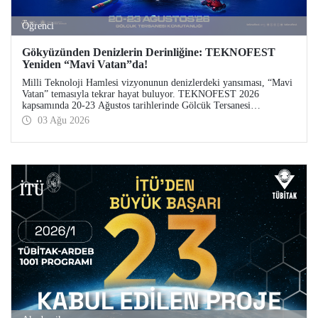
Öğrenci
Gökyüzünden Denizlerin Derinliğine: TEKNOFEST
Yeniden “Mavi Vatan”da!
Milli Teknoloji Hamlesi vizyonunun denizlerdeki yansıması, “Mavi
Vatan” temasıyla tekrar hayat buluyor. TEKNOFEST 2026
kapsamında 20-23 Ağustos tarihlerinde Gölcük Tersanesi
Komutanlığı’nda düzenlenecek TEKNOFEST Mavi Vatan,
03 Ağu 2026
denizcilik ve su altı teknolojilerinin ön plana çıkacağı özel bir
etkinlik olarak teknoloji tutkunlarını bir araya getirecek.