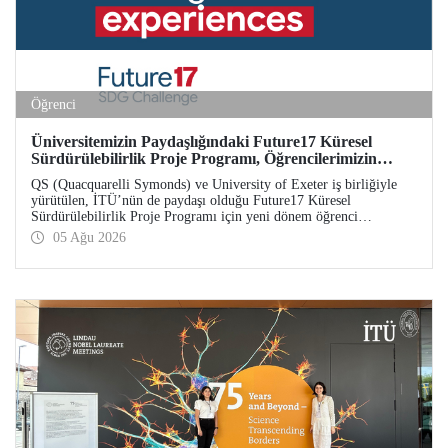
Öğrenci
Üniversitemizin Paydaşlığındaki Future17 Küresel
Sürdürülebilirlik Proje Programı, Öğrencilerimizin
Başvurularını Bekliyor
QS (Quacquarelli Symonds) ve University of Exeter iş birliğiyle
yürütülen, İTÜ’nün de paydaşı olduğu Future17 Küresel
Sürdürülebilirlik Proje Programı için yeni dönem öğrenci
başvuruları açıldı. Başvurular için son gün 31 Ağustos!
05 Ağu 2026