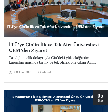
İTÜ’ye Çin'in İlk ve Tek Afet Üniversitesi
UEM’den Ziyaret
Taşıdığı nitelik dolayısıyla Çin’deki yükseköğretim
kurumları arasında bir ilk ve tek olarak öne çıkan Acil
Durum Yönetimi Üniversitesi (University of Emergency
Management – UEM) heyeti, İTÜ’ye ziyarette bulundu.
08 Haz 2026
Akademik
05
Haz