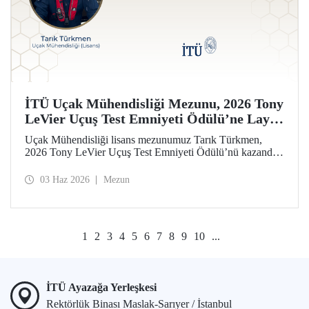
İTÜ Uçak Mühendisliği Mezunu, 2026 Tony
LeVier Uçuş Test Emniyeti Ödülü’ne Layık
Görüldü
Uçak Mühendisliği lisans mezunumuz Tarık Türkmen,
2026 Tony LeVier Uçuş Test Emniyeti Ödülü’nü kazandı.
Mezunumuz, yeni bir uçuş test tekniği geliştirerek uçuş test
emniyetine ve literatürüne sağladığı katkıyla bu prestijli
03 Haz 2026
Mezun
ödülü kazanan ilk ve tek Türk oldu.
1
2
3
4
5
6
7
8
9
10
...
İTÜ Ayazağa Yerleşkesi
Rektörlük Binası Maslak-Sarıyer / İstanbul