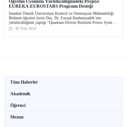
Öğretim Üyemizin Yürütücülüğündeki Projeye
EUREKA-EUROSTARS Programı Desteği
İstanbul Teknik Üniversitesi Kontrol ve Otomasyon Mühendisliği
Bölümü öğretim üyesi Doç. Dr. Farzad Hashemzadeh’nin
yürütücülüğünü yaptığı “Quantum-Driven Resilient Power Systems:
Revolutionizing Energy Security for the Future” başlıklı projesi,
30 Tem 2026
EUREKA-EUROSTARS Programı kapsamında desteklenmeye hak
kazandı.
Tüm Haberler
Akademik
Öğrenci
Mezun