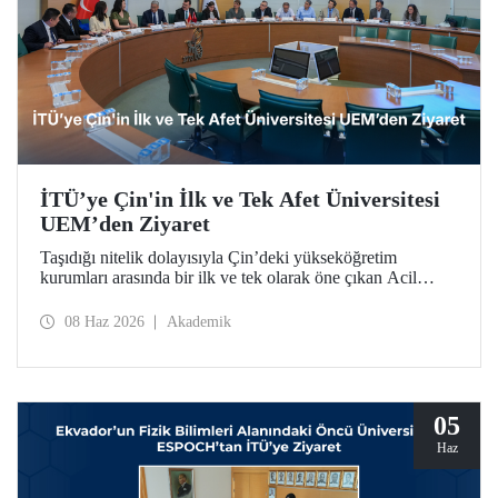
İTÜ’ye Çin'in İlk ve Tek Afet Üniversitesi
UEM’den Ziyaret
Taşıdığı nitelik dolayısıyla Çin’deki yükseköğretim
kurumları arasında bir ilk ve tek olarak öne çıkan Acil
Durum Yönetimi Üniversitesi (University of Emergency
Management – UEM) heyeti, İTÜ’ye ziyarette bulundu.
08 Haz 2026
Akademik
05
Haz