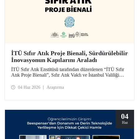
İTÜ Sıfır Atık Proje Bienali, Sürdürülebilir
İnovasyonun Kapılarını Araladı
İTÜ Sıfır Atık Enstitüsü tarafından düzenlenen “İTÜ Sıfır
Atık Proje Bienali”, Sıfır Atık Vakfı ve İstanbul Valiliği
koordinasyonundaki Sıfır Atık Haftası etkinlikleri
kapsamında 3 Haziran 2026’da İTÜ Süleyman Demirel
04 Haz 2026
Araştırma
Kültür Merkezi’nde hayata geçirildi.
04
Haz