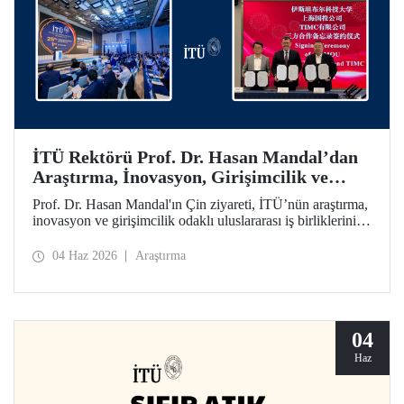
İTÜ Rektörü Prof. Dr. Hasan Mandal’dan
Araştırma, İnovasyon, Girişimcilik ve
Teknoloji Odaklı Uluslararası İş
Prof. Dr. Hasan Mandal'ın Çin ziyareti, İTÜ’nün araştırma,
Birliklerini Güçlendiren Çin Ziyareti
inovasyon ve girişimcilik odaklı uluslararası iş birliklerini
ileriye taşımayı hedefledi. Bu kapsamda Shanghai State-
owned Capital Investment Co. (SSCI) ve TIMC ile İTÜ
04 Haz 2026
Araştırma
arasında bir mutabakat zaptı da imzalandı.
04
Haz