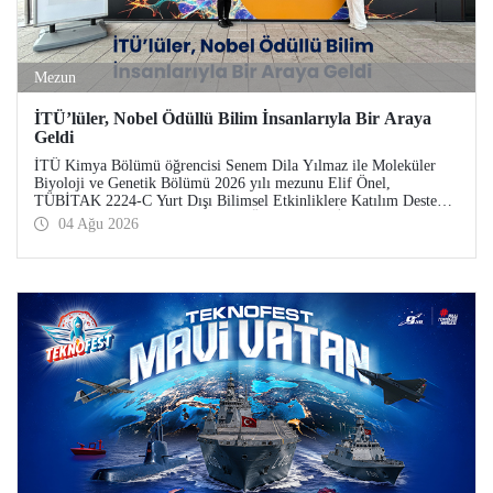
Mezun
İTÜ’lüler, Nobel Ödüllü Bilim İnsanlarıyla Bir Araya
Geldi
İTÜ Kimya Bölümü öğrencisi Senem Dila Yılmaz ile Moleküler
Biyoloji ve Genetik Bölümü 2026 yılı mezunu Elif Önel,
TÜBİTAK 2224-C Yurt Dışı Bilimsel Etkinliklere Katılım Desteği
kapsamında 75’inci Lindau Nobel Ödüllü Bilim İnsanları
04 Ağu 2026
Toplantısı’na katıldı.