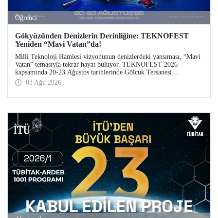
Öğrenci
Gökyüzünden Denizlerin Derinliğine: TEKNOFEST
Yeniden “Mavi Vatan”da!
Milli Teknoloji Hamlesi vizyonunun denizlerdeki yansıması, “Mavi
Vatan” temasıyla tekrar hayat buluyor. TEKNOFEST 2026
kapsamında 20-23 Ağustos tarihlerinde Gölcük Tersanesi
Komutanlığı’nda düzenlenecek TEKNOFEST Mavi Vatan,
03 Ağu 2026
denizcilik ve su altı teknolojilerinin ön plana çıkacağı özel bir
etkinlik olarak teknoloji tutkunlarını bir araya getirecek.