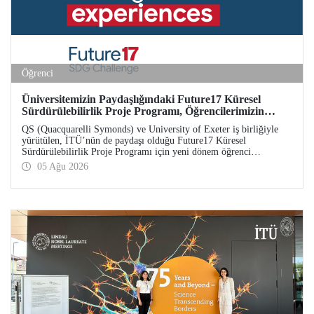
Öğrenci
Üniversitemizin Paydaşlığındaki Future17 Küresel
Sürdürülebilirlik Proje Programı, Öğrencilerimizin
Başvurularını Bekliyor
QS (Quacquarelli Symonds) ve University of Exeter iş birliğiyle
yürütülen, İTÜ’nün de paydaşı olduğu Future17 Küresel
Sürdürülebilirlik Proje Programı için yeni dönem öğrenci
başvuruları açıldı. Başvurular için son gün 31 Ağustos!
05 Ağu 2026