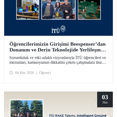
Öğrencilerimizin Girişimi Beespenser’dan
Donanım ve Derin Teknolojide Yerlileşme
İçin Dikkat Çekici Hamle
Sorumluluk ve etki odaklı vizyonlarıyla İTÜ öğrencileri ve
mezunları, kamuoyunun dikkatini çeken çalışmalara imza
atmayı sürdürüyor. Bir fikrin projeden ve girişime dönüşme
yolculuğunun somutlaşan örnekleri arasında Beespenser de
04 Haz 2026
Öğrenci
yer alıyor. İTÜ’lülerin girişimi, Avrupa pazarına uzanma
hedefiyle devre kartı basan yerli baskı makineleri üretiyor.
03
Haz