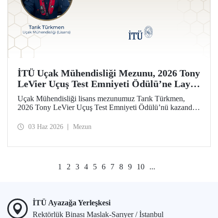
İTÜ Uçak Mühendisliği Mezunu, 2026 Tony
LeVier Uçuş Test Emniyeti Ödülü’ne Layık
Görüldü
Uçak Mühendisliği lisans mezunumuz Tarık Türkmen,
2026 Tony LeVier Uçuş Test Emniyeti Ödülü’nü kazandı.
Mezunumuz, yeni bir uçuş test tekniği geliştirerek uçuş test
emniyetine ve literatürüne sağladığı katkıyla bu prestijli
03 Haz 2026
Mezun
ödülü kazanan ilk ve tek Türk oldu.
1
2
3
4
5
6
7
8
9
10
...
İTÜ Ayazağa Yerleşkesi
Rektörlük Binası Maslak-Sarıyer / İstanbul