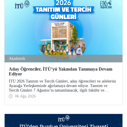
Akademik
Aday Öğrenciler, İTÜ’yü Yakından Tanımaya Devam
Ediyor
İTÜ 2026 Tanıtım ve Tercih Günleri, aday öğrencileri ve ailelerini
Ayazağa Yerleşkemizde ağırlamaya devam ediyor. Tanıtım ve
Tercih Günleri 7 Ağustos’ta tamamlanacak, ilgili fakülte ve
birimler adaylara bilgi vermeye devam edecek.
06 Ağu 2026