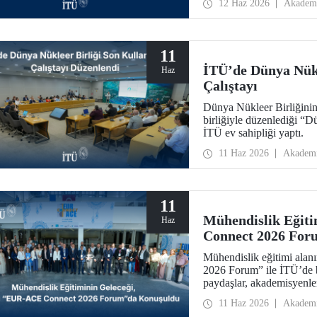
12 Haz 2026
Akadem
görüş alışverişleri yapıldı.
11
İTÜ’de Dünya Nükl
Haz
Çalıştayı
Dünya Nükleer Birliğini
birliğiyle düzenlediği “D
İTÜ ev sahipliği yaptı.
11 Haz 2026
Akadem
11
Mühendislik Eğit
Haz
Connect 2026 For
Mühendislik eğitimi ala
2026 Forum” ile İTÜ’de b
paydaşlar, akademisyenler,
için insan ve fikir odaklı
11 Haz 2026
Akadem