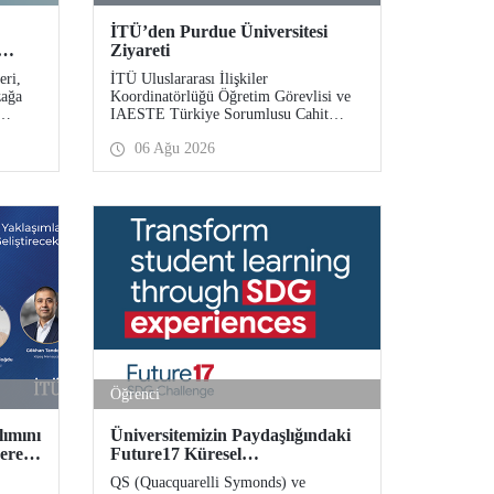
İTÜ’den Purdue Üniversitesi
Ziyareti
eri,
İTÜ Uluslararası İlişkiler
zağa
Koordinatörlüğü Öğretim Görevlisi ve
IAESTE Türkiye Sorumlusu Cahit
 7
Okan, akademik ilişkileri ve iş birliğini
06 Ağu 2026
akülte
geliştirmek amacıyla 20-27 Temmuz
e
tarihlerinde ABD’de dünyanın önde
gelen araştırma üniversitelerinden
Purdue Üniversitesi başta olmak üzere
bir dizi ziyarette bulundu.
Öğrenci
lımını
Üniversitemizin Paydaşlığındaki
yerek
Future17 Küresel
i
Sürdürülebilirlik Proje Programı,
QS (Quacquarelli Symonds) ve
TAK
Öğrencilerimizin Başvurularını