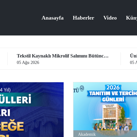
Anasayfa
Haberler
Video
Kün
Tekstil Kaynaklı Mikrolif Salımını Bütüncül Yaklaşımla İnceleyerek Analiz ve Azaltım Stratejileri Geliştirecek Projeye TÜBİTAK Desteği
05 Ağu 2026
05 
Akademik