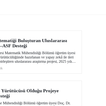
Security for the Future” başlıklı projesi,
EUREKA-EUROSTARS Programı
kapsamında desteklenmeye hak kazandı.
ematiği Buluşturan Uluslararası
–ASF Desteği
tesi Matematik Mühendisliği Bölümü öğretim üyesi
yürütücülüğünde hazırlanan ve yapay zekâ ile ileri
rleştiren uluslararası araştırma projesi, 2025 yılı
 Bilim Vakfı (ASF) İkili İş Birliği Destek
ik
teklenmeye hak kazandı
 Yürütücüsü Olduğu Projeye
steği
e Mühendisliği Bölümü öğretim üyesi Doç. Dr.