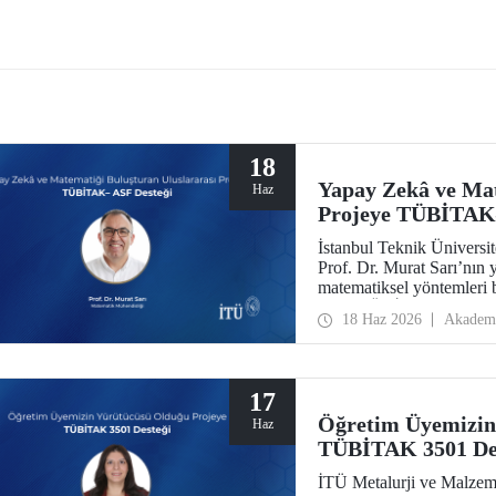
FEST Mavi Vatan, denizcilik ve
ı teknolojilerinin ön plana çıkacağı
ir etkinlik olarak teknoloji
larını bir araya getirecek.
18
Yapay Zekâ ve Mat
Haz
Projeye TÜBİTAK
İstanbul Teknik Üniversi
Prof. Dr. Murat Sarı’nın 
matematiksel yöntemleri bi
2517 TÜBİTAK–Azerbaycan
18 Haz 2026
Akadem
Programı kapsamında des
17
Öğretim Üyemizin
Haz
TÜBİTAK 3501 De
İTÜ Metalurji ve Malzem