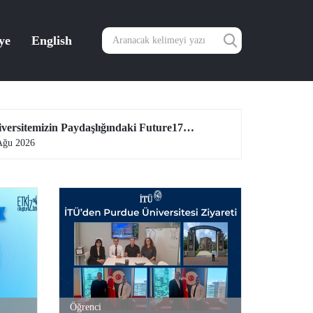
ye
English
Üniversitemizin Paydaşlığındaki Future17 Küresel Sürdürülebilirlik Proje Programı, Öğrencilerimizin Başvurularını Bekliyor
Ağu 2026
04 Ağu 2026
Öğrenci