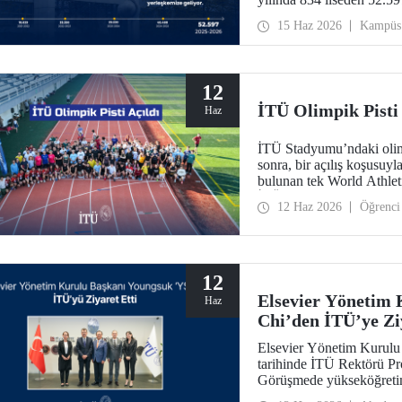
15 Haz 2026
Kampüs
12
İTÜ Olimpik Pisti 
Haz
İTÜ Stadyumu’ndaki olimp
sonra, bir açılış koşusuyl
bulunan tek World Athletic
İTÜ ailesi bir araya geldi.
12 Haz 2026
Öğrenci
12
Elsevier Yönetim 
Haz
Chi’den İTÜ’ye Zi
Elsevier Yönetim Kurulu
tarihinde İTÜ Rektörü Pro
Görüşmede yükseköğretim
dönüştürücü etkisi ile “4