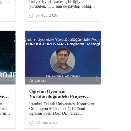
gin'in
University of Exeter iş birliğiyle
Bekliyor
yürütülen, İTÜ’nün de paydaşı olduğu
er
Future17 Küresel Sürdürülebilirlik
05 Ağu 2026
ım
Proje Programı için yeni dönem öğrenci
:
başvuruları açıldı. Başvurular için son
ma
gün 31 Ağustos!
esi”
– COST
eye
Araştırma
Öğretim Üyemizin
 ve
Yürütücülüğündeki Projeye
EUREKA-EUROSTARS
mı
İstanbul Teknik Üniversitesi Kontrol ve
Programı Desteği
dirme
Otomasyon Mühendisliği Bölümü
tırma
öğretim üyesi Doç. Dr. Farzad
.
Hashemzadeh’nin yürütücülüğünü
30 Tem 2026
yaptığı “Quantum-Driven Resilient
Power Systems: Revolutionizing Energy