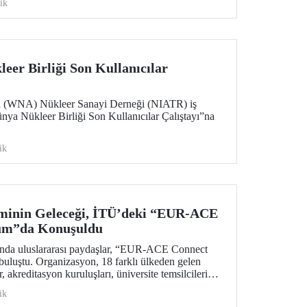
ik
eer Birliği Son Kullanıcılar
n (WNA) Nükleer Sanayi Derneği (NIATR) iş
ünya Nükleer Birliği Son Kullanıcılar Çalıştayı”na
ik
iminin Geleceği, İTÜ’deki “EUR-ACE
um”da Konuşuldu
nında uluslararası paydaşlar, “EUR-ACE Connect
uluştu. Organizasyon, 18 farklı ülkeden gelen
 akreditasyon kuruluşları, üniversite temsilcileri
 bir ağ oluşturmayı amaçladı.
ik