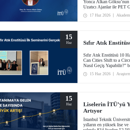
Yonca Alkan Göksu’nun yü
Uzatıcı Ajanlar ile PET
İçeriğinin Nicel Tayini”
17 Haz 2026
Akadem
Programları Başkanlığı (
Geliştirme Programı kap
15
Sıfır Atık Enstitü
Haz
Sıfır Atık Enstitüsü 10 
Can Cities Shift to a Ci
Nasıl Geçiş Yapabilir?” ba
15 Haz 2026
Araştır
15
Liselerin İTÜ’yü Y
Haz
Artıyor
İstanbul Teknik Üniversit
yılların en yüksek lise ve
yılında 834 liseden 52.5