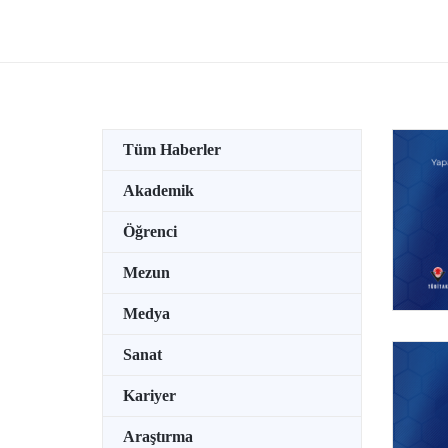
Ödüllü Bilim İnsanları Toplantısı’na
TEKNO
katıldı.
su alt
özel b
tutkun
Tüm Haberler
Akademik
Öğrenci
Mezun
Medya
Sanat
Kariyer
Araştırma