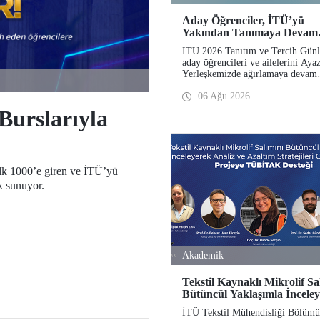
Aday Öğrenciler, İTÜ’yü
Yakından Tanımaya Devam
Ediyor
İTÜ 2026 Tanıtım ve Tercih Günl
aday öğrencileri ve ailelerini Aya
Yerleşkemizde ağırlamaya devam
ediyor. Tanıtım ve Tercih Günleri
06 Ağu 2026
Ağustos’ta tamamlanacak, ilgili f
ve birimler adaylara bilgi vermey
Burslarıyla
devam edecek.
lk 1000’e giren ve İTÜ’yü
k sunuyor.
Akademik
Tekstil Kaynaklı Mikrolif Sa
Bütüncül Yaklaşımla İncele
Analiz ve Azaltım Stratejiler
İTÜ Tekstil Mühendisliği Bölümü
Geliştirecek Projeye TÜBİ