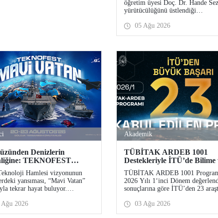
öğretim üyesi Doç. Dr. Hande Sez
Desteği
yürütücülüğünü üstlendiği
“Sürdürülebilir Pamuk ve Polyest
05 Ağu 2026
Esaslı Tekstil Ürünlerinde Kullan
Koşullarına Bağlı Mikrolif Salımı
Aşınma, UV Maruziyeti ve Yıka
Döngülerinin Bütünsel Analizi ve
Azaltım Stratejilerinin Geliştirilm
başlıklı proje, TÜBİTAK 2515 
Aksiyon Üyeleri Ar-Ge Destek
Programı kapsamında desteklenm
hak kazandı.
ci
Akademik
üzünden Denizlerin
TÜBİTAK ARDEB 1001
nliğine: TEKNOFEST
Destekleriyle İTÜ’de Bilime
den “Mavi Vatan”da!
Geleceğe Yön Veren Başarı
Teknoloji Hamlesi vizyonunun
TÜBİTAK ARDEB 1001 Progra
erdeki yansıması, “Mavi Vatan”
2026 Yılı 1‘inci Dönem değerlen
yla tekrar hayat buluyor.
sonuçlarına göre İTÜ’den 23 araş
FEST 2026 kapsamında 20-23
projesi destek almaya hak kazandı
 Ağu 2026
03 Ağu 2026
s tarihlerinde Gölcük Tersanesi
nlığı’nda düzenlenecek