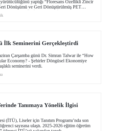
rütücülüğünü yaptığı “Floresans Özellikli Zincir
 Geri Dönüşümü ve Geri Dönüştürülmüş PET
 başlıklı proje, TÜBİTAK Bilim İnsanı Destek
ik
BİDEB) tarafından yürütülen 3501 – Kariyer
samında desteklenmeye hak kazandı.
sü İlk Seminerini Gerçekleştirdi
Haziran Çarşamba günü Dr. Simran Talwar ile “How
rcular Economy? - Şehirler Döngüsel Ekonomiye
şlıklı seminerini verdi.
ma
erinde Tanımaya Yönelik İlgisi
esi (İTÜ), Liseler için Tanıtım Programı’nda son
 öğrenci sayısına ulaştı. 2025-2026 eğitim öğretim
97 öğrenci İTÜ’yü yakından tanıdı.