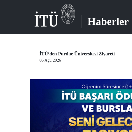
Haberler
Aday Öğrenciler, İTÜ’yü Yakından Tanımaya Devam Ediyor
İTÜ’den Purdue Üniversitesi Ziyareti
06 Ağu 2026