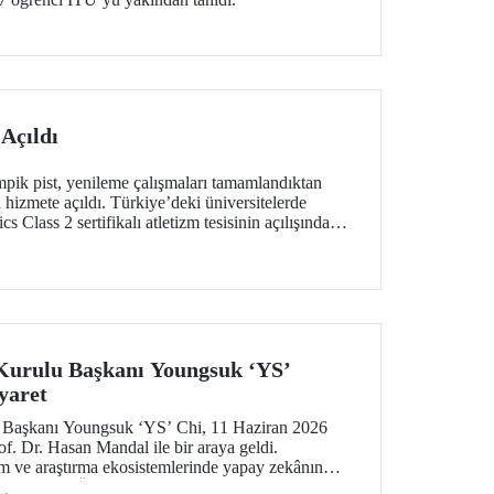
Açıldı
ik pist, yenileme çalışmaları tamamlandıktan
a hizmete açıldı. Türkiye’deki üniversitelerde
s Class 2 sertifikalı atletizm tesisinin açılışında
Kurulu Başkanı Youngsuk ‘YS’
yaret
 Başkanı Youngsuk ‘YS’ Chi, 11 Haziran 2026
f. Dr. Hasan Mandal ile bir araya geldi.
 ve araştırma ekosistemlerinde yapay zekânın
’üncü Nesil Üniversite” yaklaşımı üzerine verimli