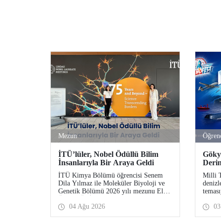
Mezun
Öğren
İTÜ’lüler, Nobel Ödüllü Bilim
Göky
İnsanlarıyla Bir Araya Geldi
Deri
Yeni
İTÜ Kimya Bölümü öğrencisi Senem
Milli 
Dila Yılmaz ile Moleküler Biyoloji ve
denizl
Genetik Bölümü 2026 yılı mezunu Elif
teması
Önel, TÜBİTAK 2224-C Yurt Dışı
TEKNO
04 Ağu 2026
03
Bilimsel Etkinliklere Katılım Desteği
Ağusto
kapsamında 75’inci Lindau Nobel
Komuta