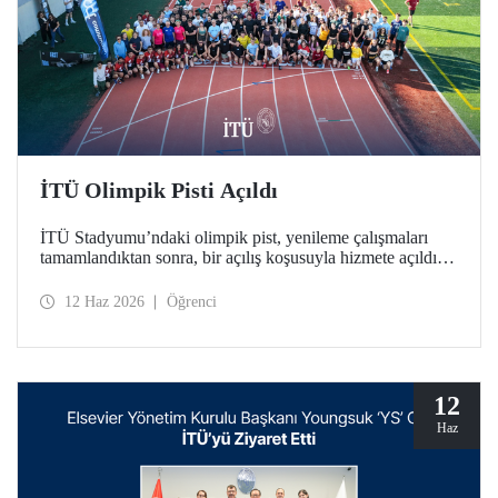
İTÜ Olimpik Pisti Açıldı
İTÜ Stadyumu’ndaki olimpik pist, yenileme çalışmaları
tamamlandıktan sonra, bir açılış koşusuyla hizmete açıldı.
Türkiye’deki üniversitelerde bulunan tek World Athletics
Class 2 sertifikalı atletizm tesisinin açılışında İTÜ ailesi bir
12 Haz 2026
Öğrenci
araya geldi.
12
Haz