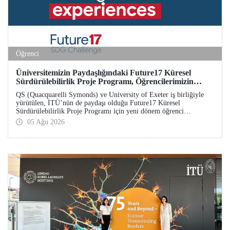
Öğrenci
Üniversitemizin Paydaşlığındaki Future17 Küresel
Sürdürülebilirlik Proje Programı, Öğrencilerimizin
Başvurularını Bekliyor
QS (Quacquarelli Symonds) ve University of Exeter iş birliğiyle
yürütülen, İTÜ’nün de paydaşı olduğu Future17 Küresel
Sürdürülebilirlik Proje Programı için yeni dönem öğrenci
başvuruları açıldı. Başvurular için son gün 31 Ağustos!
05 Ağu 2026