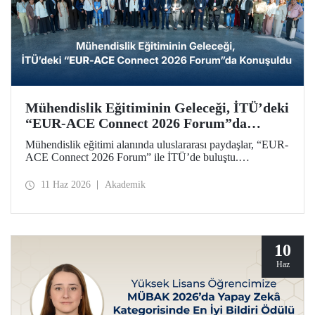
Mühendislik Eğitiminin Geleceği, İTÜ’deki
“EUR-ACE Connect 2026 Forum”da
Konuşuldu
Mühendislik eğitimi alanında uluslararası paydaşlar, “EUR-
ACE Connect 2026 Forum” ile İTÜ’de buluştu.
Organizasyon, 18 farklı ülkeden gelen paydaşlar,
akademisyenler, akreditasyon kuruluşları, üniversite
11 Haz 2026
Akademik
temsilcileri için insan ve fikir odaklı bir ağ oluşturmayı
amaçladı.
10
Haz