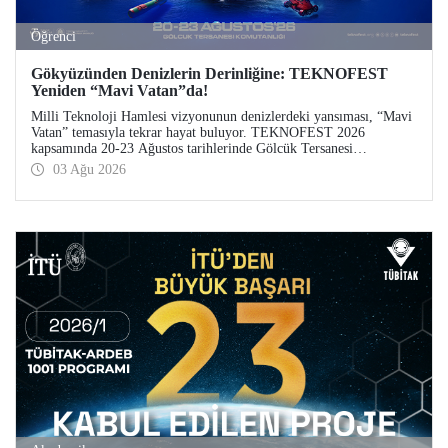
Öğrenci
Gökyüzünden Denizlerin Derinliğine: TEKNOFEST
Yeniden “Mavi Vatan”da!
Milli Teknoloji Hamlesi vizyonunun denizlerdeki yansıması, “Mavi
Vatan” temasıyla tekrar hayat buluyor. TEKNOFEST 2026
kapsamında 20-23 Ağustos tarihlerinde Gölcük Tersanesi
Komutanlığı’nda düzenlenecek TEKNOFEST Mavi Vatan,
03 Ağu 2026
denizcilik ve su altı teknolojilerinin ön plana çıkacağı özel bir
etkinlik olarak teknoloji tutkunlarını bir araya getirecek.