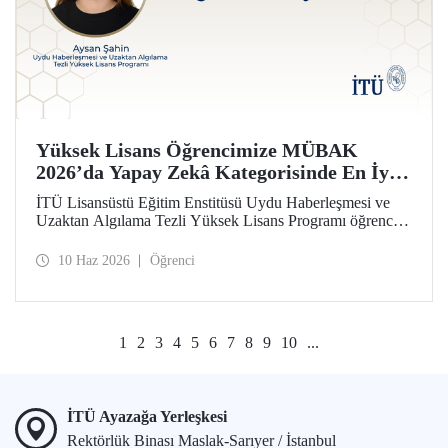
Yüksek Lisans Öğrencimize MÜBAK
2026’da Yapay Zekâ Kategorisinde En İyi
Bildiri Ödülü
İTÜ Lisansüstü Eğitim Enstitüsü Uydu Haberleşmesi ve
Uzaktan Algılama Tezli Yüksek Lisans Programı öğrencisi
Aysan Şahin, disiplinler arası çalışmasıyla Mühendislik
Bilimleri ve Araştırmaları Öğrenci Kongresi’nde (MÜBAK
10 Haz 2026
Öğrenci
2026) Yapay Zekâ kategorisinde En İyi Bildiri Ödülü’nü
kazandı.
1
2
3
4
5
6
7
8
9
10
...
İTÜ Ayazağa Yerleşkesi
Rektörlük Binası Maslak-Sarıyer / İstanbul