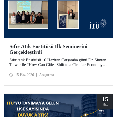
Sıfır Atık Enstitüsü İlk Seminerini
Gerçekleştirdi
Sıfır Atık Enstitüsü 10 Haziran Çarşamba günü Dr. Simran
Talwar ile “How Can Cities Shift to a Circular Economy? -
Şehirler Döngüsel Ekonomiye Nasıl Geçiş Yapabilir?”
başlıklı seminerini verdi.
15 Haz 2026
Araştırma
15
Haz