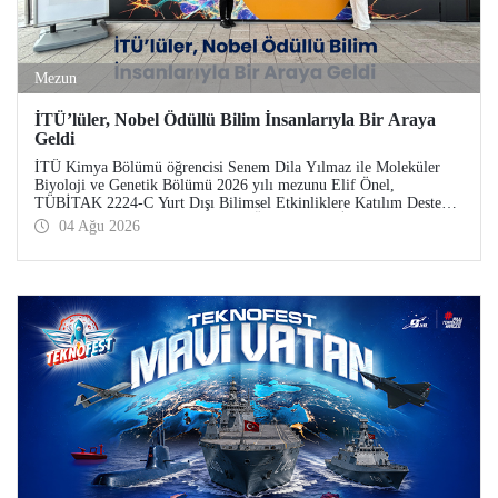
Mezun
İTÜ’lüler, Nobel Ödüllü Bilim İnsanlarıyla Bir Araya
Geldi
İTÜ Kimya Bölümü öğrencisi Senem Dila Yılmaz ile Moleküler
Biyoloji ve Genetik Bölümü 2026 yılı mezunu Elif Önel,
TÜBİTAK 2224-C Yurt Dışı Bilimsel Etkinliklere Katılım Desteği
kapsamında 75’inci Lindau Nobel Ödüllü Bilim İnsanları
04 Ağu 2026
Toplantısı’na katıldı.