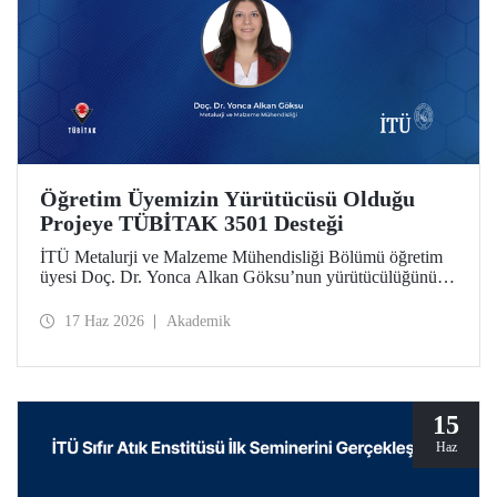
Öğretim Üyemizin Yürütücüsü Olduğu
Projeye TÜBİTAK 3501 Desteği
İTÜ Metalurji ve Malzeme Mühendisliği Bölümü öğretim
üyesi Doç. Dr. Yonca Alkan Göksu’nun yürütücülüğünü
yaptığı “Floresans Özellikli Zincir Uzatıcı Ajanlar ile PET
Geri Dönüşümü ve Geri Dönüştürülmüş PET İçeriğinin
17 Haz 2026
Akademik
Nicel Tayini” başlıklı proje, TÜBİTAK Bilim İnsanı
Destek Programları Başkanlığı (BİDEB) tarafından
yürütülen 3501 – Kariyer Geliştirme Programı kapsamında
desteklenmeye hak kazandı.
15
Haz