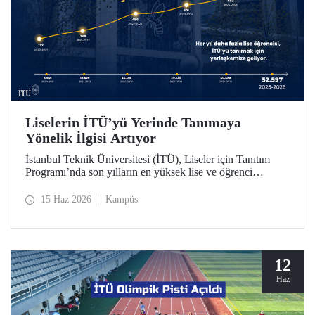
Liselerin İTÜ’yü Yerinde Tanımaya
Yönelik İlgisi Artıyor
İstanbul Teknik Üniversitesi (İTÜ), Liseler için Tanıtım
Programı’nda son yılların en yüksek lise ve öğrenci
sayısına ulaştı. 2025-2026 eğitim öğretim yılında 834
liseden 52.597 öğrenci İTÜ’yü yakından tanıdı.
15 Haz 2026
Kampüs
12
Haz