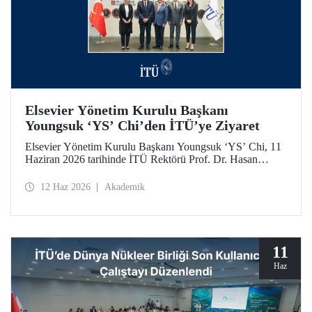
Elsevier Yönetim Kurulu Başkanı
Youngsuk ‘YS’ Chi’den İTÜ’ye Ziyaret
Elsevier Yönetim Kurulu Başkanı Youngsuk ‘YS’ Chi, 11
Haziran 2026 tarihinde İTÜ Rektörü Prof. Dr. Hasan
Mandal ile bir araya geldi. Görüşmede yükseköğretim ve
araştırma ekosistemlerinde yapay zekânın dönüştürücü
12 Haz 2026
Akademik
etkisi ile “4’üncü Nesil Üniversite” yaklaşımı üzerine
verimli görüş alışverişleri yapıldı.
11
Haz