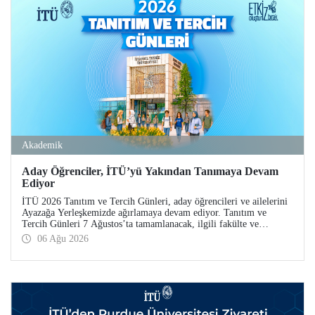
Akademik
Aday Öğrenciler, İTÜ’yü Yakından Tanımaya Devam
Ediyor
İTÜ 2026 Tanıtım ve Tercih Günleri, aday öğrencileri ve ailelerini
Ayazağa Yerleşkemizde ağırlamaya devam ediyor. Tanıtım ve
Tercih Günleri 7 Ağustos’ta tamamlanacak, ilgili fakülte ve
birimler adaylara bilgi vermeye devam edecek.
06 Ağu 2026