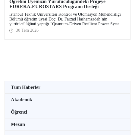
Öğretim Üyemizin Yürütücülüğündeki Projeye
EUREKA-EUROSTARS Programı Desteği
İstanbul Teknik Üniversitesi Kontrol ve Otomasyon Mühendisliği
Bölümü öğretim üyesi Doç. Dr. Farzad Hashemzadeh’nin
yürütücülüğünü yaptığı “Quantum-Driven Resilient Power Systems:
Revolutionizing Energy Security for the Future” başlıklı projesi,
30 Tem 2026
EUREKA-EUROSTARS Programı kapsamında desteklenmeye hak
kazandı.
Tüm Haberler
Akademik
Öğrenci
Mezun