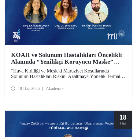
KOAH ve Solunum Hastalıkları Öncelikli
Alanında “Yenilikçi Koruyucu Maske”
Projesine TÜSEB Desteği
“Hava Kirliliği ve Mesleki Maruziyet Koşullarında
Solunum Hastalıkları Riskini Azaltmaya Yönelik Termal
Konfor Optimize Edilmiş Yenilikçi Koruyucu Maske
Sisteminin Geliştirilmesi” başlıklı proje, Türkiye Sağlık
18 Haz 2026
Akademik
Enstitüleri Başkanlığı (TÜSEB) tarafından yürütülen 2026-
B Grubu Proje Destek Programı kapsamında
desteklenmeye hak kazandı.
18
Haz