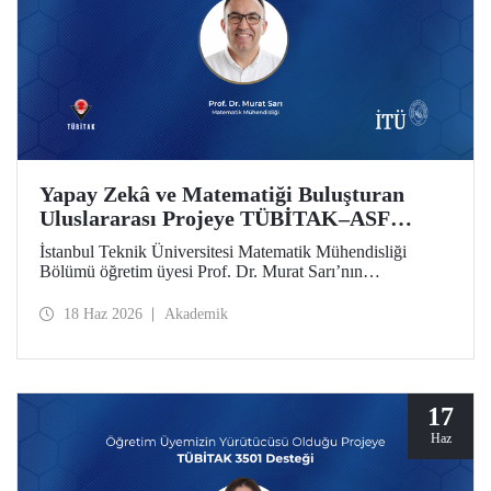
Yapay Zekâ ve Matematiği Buluşturan
Uluslararası Projeye TÜBİTAK–ASF
Desteği
İstanbul Teknik Üniversitesi Matematik Mühendisliği
Bölümü öğretim üyesi Prof. Dr. Murat Sarı’nın
yürütücülüğünde hazırlanan ve yapay zekâ ile ileri
matematiksel yöntemleri birleştiren uluslararası araştırma
18 Haz 2026
Akademik
projesi, 2025 yılı 2517 TÜBİTAK–Azerbaycan Bilim
Vakfı (ASF) İkili İş Birliği Destek Programı kapsamında
desteklenmeye hak kazandı
17
Haz