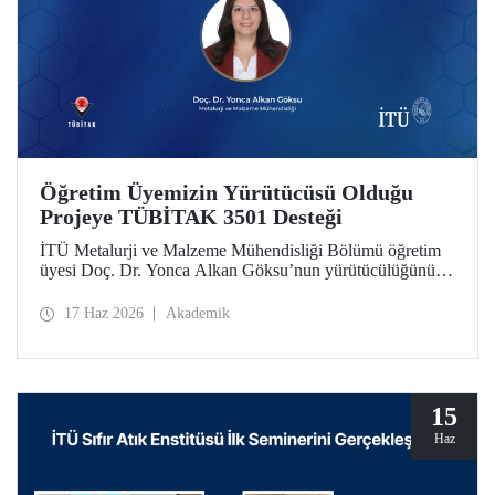
Öğretim Üyemizin Yürütücüsü Olduğu
Projeye TÜBİTAK 3501 Desteği
İTÜ Metalurji ve Malzeme Mühendisliği Bölümü öğretim
üyesi Doç. Dr. Yonca Alkan Göksu’nun yürütücülüğünü
yaptığı “Floresans Özellikli Zincir Uzatıcı Ajanlar ile PET
Geri Dönüşümü ve Geri Dönüştürülmüş PET İçeriğinin
17 Haz 2026
Akademik
Nicel Tayini” başlıklı proje, TÜBİTAK Bilim İnsanı
Destek Programları Başkanlığı (BİDEB) tarafından
yürütülen 3501 – Kariyer Geliştirme Programı kapsamında
desteklenmeye hak kazandı.
15
Haz