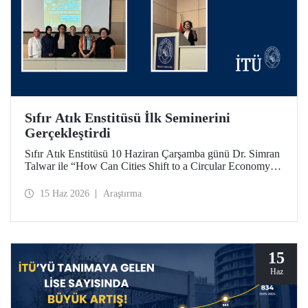
Sıfır Atık Enstitüsü İlk Seminerini
Gerçekleştirdi
Sıfır Atık Enstitüsü 10 Haziran Çarşamba günü Dr. Simran
Talwar ile “How Can Cities Shift to a Circular Economy? -
Şehirler Döngüsel Ekonomiye Nasıl Geçiş Yapabilir?”
başlıklı seminerini verdi.
15 Haz 2026
Araştırma
15
Haz