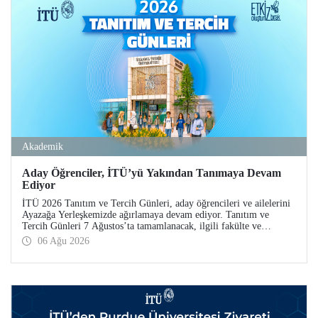
Akademik
Aday Öğrenciler, İTÜ’yü Yakından Tanımaya Devam
Ediyor
İTÜ 2026 Tanıtım ve Tercih Günleri, aday öğrencileri ve ailelerini
Ayazağa Yerleşkemizde ağırlamaya devam ediyor. Tanıtım ve
Tercih Günleri 7 Ağustos’ta tamamlanacak, ilgili fakülte ve
birimler adaylara bilgi vermeye devam edecek.
06 Ağu 2026