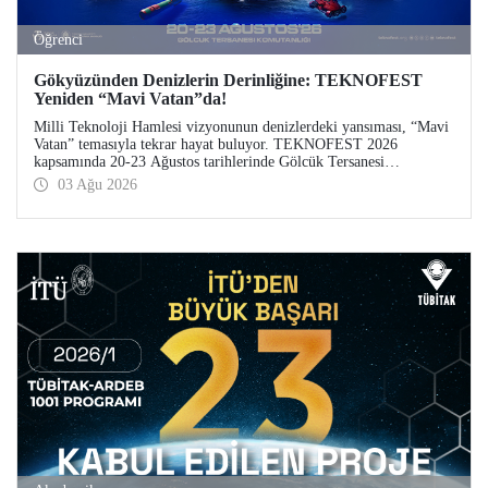
Öğrenci
Gökyüzünden Denizlerin Derinliğine: TEKNOFEST
Yeniden “Mavi Vatan”da!
Milli Teknoloji Hamlesi vizyonunun denizlerdeki yansıması, “Mavi
Vatan” temasıyla tekrar hayat buluyor. TEKNOFEST 2026
kapsamında 20-23 Ağustos tarihlerinde Gölcük Tersanesi
Komutanlığı’nda düzenlenecek TEKNOFEST Mavi Vatan,
03 Ağu 2026
denizcilik ve su altı teknolojilerinin ön plana çıkacağı özel bir
etkinlik olarak teknoloji tutkunlarını bir araya getirecek.