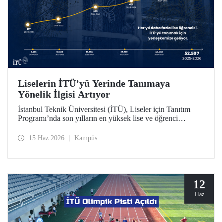
Liselerin İTÜ’yü Yerinde Tanımaya
Yönelik İlgisi Artıyor
İstanbul Teknik Üniversitesi (İTÜ), Liseler için Tanıtım
Programı’nda son yılların en yüksek lise ve öğrenci
sayısına ulaştı. 2025-2026 eğitim öğretim yılında 834
liseden 52.597 öğrenci İTÜ’yü yakından tanıdı.
15 Haz 2026
Kampüs
12
Haz