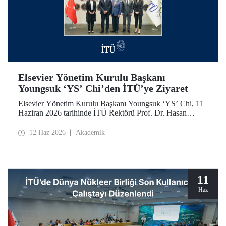
Elsevier Yönetim Kurulu Başkanı
Youngsuk ‘YS’ Chi’den İTÜ’ye Ziyaret
Elsevier Yönetim Kurulu Başkanı Youngsuk ‘YS’ Chi, 11
Haziran 2026 tarihinde İTÜ Rektörü Prof. Dr. Hasan
Mandal ile bir araya geldi. Görüşmede yükseköğretim ve
araştırma ekosistemlerinde yapay zekânın dönüştürücü
12 Haz 2026
Akademik
etkisi ile “4’üncü Nesil Üniversite” yaklaşımı üzerine
verimli görüş alışverişleri yapıldı.
11
Haz