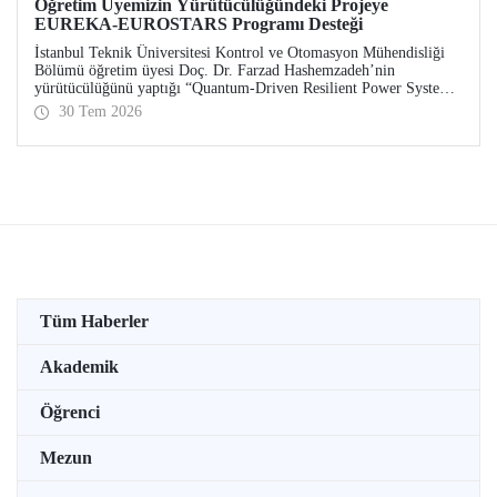
Öğretim Üyemizin Yürütücülüğündeki Projeye
EUREKA-EUROSTARS Programı Desteği
İstanbul Teknik Üniversitesi Kontrol ve Otomasyon Mühendisliği
Bölümü öğretim üyesi Doç. Dr. Farzad Hashemzadeh’nin
yürütücülüğünü yaptığı “Quantum-Driven Resilient Power Systems:
Revolutionizing Energy Security for the Future” başlıklı projesi,
30 Tem 2026
EUREKA-EUROSTARS Programı kapsamında desteklenmeye hak
kazandı.
Tüm Haberler
Akademik
Öğrenci
Mezun