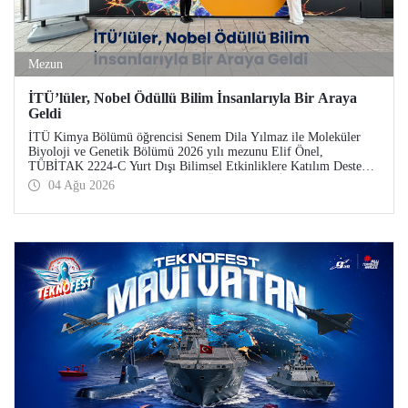
Mezun
İTÜ’lüler, Nobel Ödüllü Bilim İnsanlarıyla Bir Araya
Geldi
İTÜ Kimya Bölümü öğrencisi Senem Dila Yılmaz ile Moleküler
Biyoloji ve Genetik Bölümü 2026 yılı mezunu Elif Önel,
TÜBİTAK 2224-C Yurt Dışı Bilimsel Etkinliklere Katılım Desteği
kapsamında 75’inci Lindau Nobel Ödüllü Bilim İnsanları
04 Ağu 2026
Toplantısı’na katıldı.