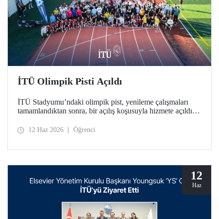
İTÜ Olimpik Pisti Açıldı
İTÜ Stadyumu’ndaki olimpik pist, yenileme çalışmaları
tamamlandıktan sonra, bir açılış koşusuyla hizmete açıldı.
Türkiye’deki üniversitelerde bulunan tek World Athletics
Class 2 sertifikalı atletizm tesisinin açılışında İTÜ ailesi bir
12 Haz 2026
Öğrenci
araya geldi.
12
Haz