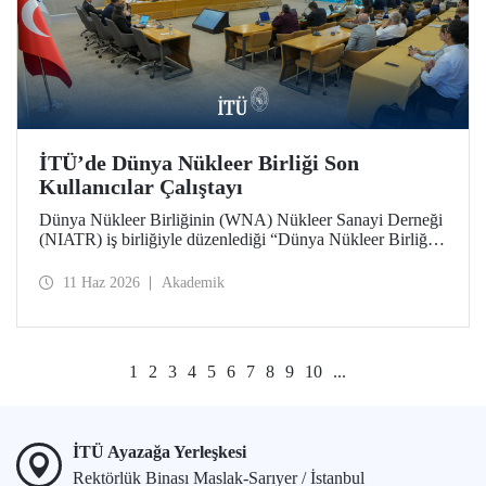
İTÜ’de Dünya Nükleer Birliği Son
Kullanıcılar Çalıştayı
Dünya Nükleer Birliğinin (WNA) Nükleer Sanayi Derneği
(NIATR) iş birliğiyle düzenlediği “Dünya Nükleer Birliği
Son Kullanıcılar Çalıştayı”na İTÜ ev sahipliği yaptı.
11 Haz 2026
Akademik
1
2
3
4
5
6
7
8
9
10
...
İTÜ Ayazağa Yerleşkesi
Rektörlük Binası Maslak-Sarıyer / İstanbul