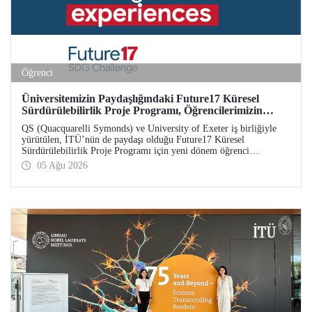
Öğrenci
Üniversitemizin Paydaşlığındaki Future17 Küresel
Sürdürülebilirlik Proje Programı, Öğrencilerimizin
Başvurularını Bekliyor
QS (Quacquarelli Symonds) ve University of Exeter iş birliğiyle
yürütülen, İTÜ’nün de paydaşı olduğu Future17 Küresel
Sürdürülebilirlik Proje Programı için yeni dönem öğrenci
başvuruları açıldı. Başvurular için son gün 31 Ağustos!
05 Ağu 2026