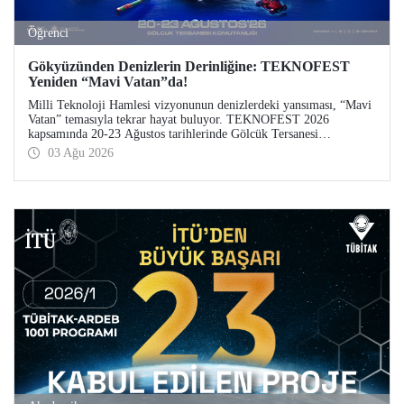
Öğrenci
Gökyüzünden Denizlerin Derinliğine: TEKNOFEST
Yeniden “Mavi Vatan”da!
Milli Teknoloji Hamlesi vizyonunun denizlerdeki yansıması, “Mavi
Vatan” temasıyla tekrar hayat buluyor. TEKNOFEST 2026
kapsamında 20-23 Ağustos tarihlerinde Gölcük Tersanesi
Komutanlığı’nda düzenlenecek TEKNOFEST Mavi Vatan,
03 Ağu 2026
denizcilik ve su altı teknolojilerinin ön plana çıkacağı özel bir
etkinlik olarak teknoloji tutkunlarını bir araya getirecek.