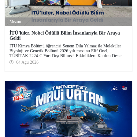
Mezun
İTÜ’lüler, Nobel Ödüllü Bilim İnsanlarıyla Bir Araya
Geldi
İTÜ Kimya Bölümü öğrencisi Senem Dila Yılmaz ile Moleküler
Biyoloji ve Genetik Bölümü 2026 yılı mezunu Elif Önel,
TÜBİTAK 2224-C Yurt Dışı Bilimsel Etkinliklere Katılım Desteği
kapsamında 75’inci Lindau Nobel Ödüllü Bilim İnsanları
04 Ağu 2026
Toplantısı’na katıldı.