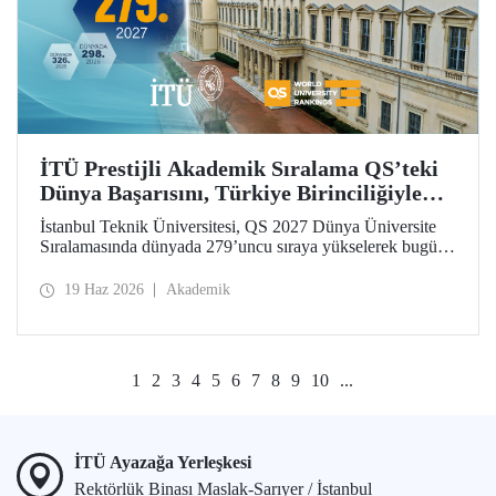
İTÜ Prestijli Akademik Sıralama QS’teki
Dünya Başarısını, Türkiye Birinciliğiyle
Taçlandırdı
İstanbul Teknik Üniversitesi, QS 2027 Dünya Üniversite
Sıralamasında dünyada 279’uncu sıraya yükselerek bugüne
kadarki en iyi derecesini elde etti. İTÜ, Türkiye’den
sıralamaya giren 25 üniversite arasında ilk sırada yer aldı.
19 Haz 2026
Akademik
1
2
3
4
5
6
7
8
9
10
...
İTÜ Ayazağa Yerleşkesi
Rektörlük Binası Maslak-Sarıyer / İstanbul