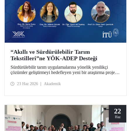
“Akıllı ve Sürdürülebilir Tarım
Tekstilleri”ne YÖK-ADEP Desteği
Sürdürülebilir tarım uygulamalarına yönelik yenilikçi
çözümler geliştirmeyi hedefleyen yeni bir araştırma projesi,
İTÜ’de hayata geçiriliyor. Tarımsal atıkların yüksek katma
değerli ürünlere dönüştürülmesini amaçlayan çalışma;
23 Haz 2026
Akademik
sürdürülebilirlik, döngüsel ekonomi ve ileri tekstil
teknolojilerini bir araya getirerek tarım sektörünün
geleceğine katkı sunmayı hedefliyor.
22
Haz