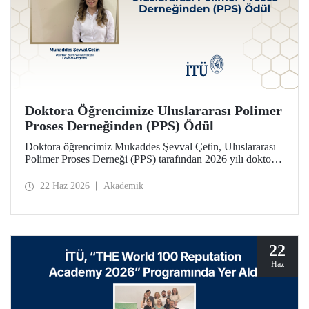
Doktora Öğrencimize Uluslararası Polimer
Proses Derneğinden (PPS) Ödül
Doktora öğrencimiz Mukaddes Şevval Çetin, Uluslararası
Polimer Proses Derneği (PPS) tarafından 2026 yılı doktora
Lisansüstü Seyahat Ödülü’ne layık görüldü. Öğrencimize
ödülü İtalya’da düzenlenecek PPS-41 konferansında
22 Haz 2026
Akademik
takdim edilecek.
22
Haz