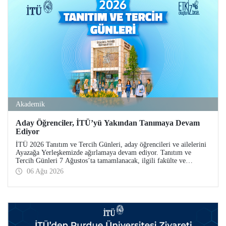
Akademik
Aday Öğrenciler, İTÜ’yü Yakından Tanımaya Devam
Ediyor
İTÜ 2026 Tanıtım ve Tercih Günleri, aday öğrencileri ve ailelerini
Ayazağa Yerleşkemizde ağırlamaya devam ediyor. Tanıtım ve
Tercih Günleri 7 Ağustos’ta tamamlanacak, ilgili fakülte ve
birimler adaylara bilgi vermeye devam edecek.
06 Ağu 2026