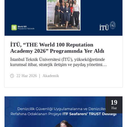
İTÜ, “THE World 100 Reputation
Academy 2026” Programında Yer Aldı
İstanbul Teknik Üniversitesi (İTÜ), yükseköğretimde
kurumsal itibar, stratejik iletişim ve paydaş yönetimi
alanlarında uluslararası ölçekte faaliyet gösteren THE
World 100 Reputation Network tarafından düzenlenen
22 Haz 2026
Akademik
THE World 100 Reputation Academy 2026 programında
Türkiye’den katılan tek üniversite olarak yer aldı.
19
Haz