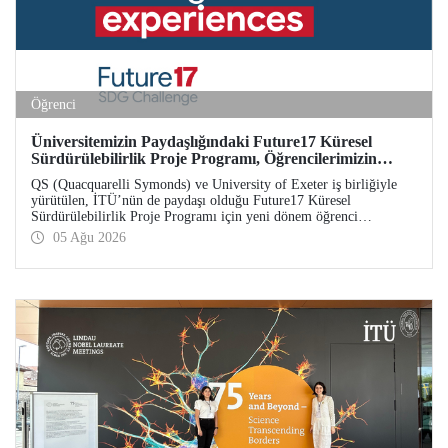
Öğrenci
Üniversitemizin Paydaşlığındaki Future17 Küresel
Sürdürülebilirlik Proje Programı, Öğrencilerimizin
Başvurularını Bekliyor
QS (Quacquarelli Symonds) ve University of Exeter iş birliğiyle
yürütülen, İTÜ’nün de paydaşı olduğu Future17 Küresel
Sürdürülebilirlik Proje Programı için yeni dönem öğrenci
başvuruları açıldı. Başvurular için son gün 31 Ağustos!
05 Ağu 2026