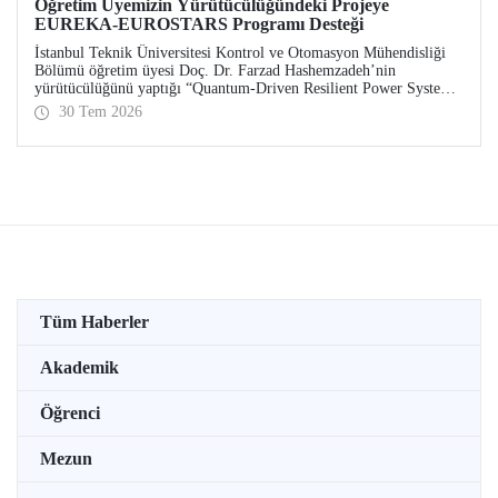
Öğretim Üyemizin Yürütücülüğündeki Projeye
EUREKA-EUROSTARS Programı Desteği
İstanbul Teknik Üniversitesi Kontrol ve Otomasyon Mühendisliği
Bölümü öğretim üyesi Doç. Dr. Farzad Hashemzadeh’nin
yürütücülüğünü yaptığı “Quantum-Driven Resilient Power Systems:
Revolutionizing Energy Security for the Future” başlıklı projesi,
30 Tem 2026
EUREKA-EUROSTARS Programı kapsamında desteklenmeye hak
kazandı.
Tüm Haberler
Akademik
Öğrenci
Mezun