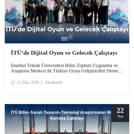
İTÜ’de Dijital Oyun ve Gelecek Çalıştayı
İstanbul Teknik Üniversitesi Bilim Toplum Uygulama ve
Araştırma Merkezi ile Türkiye Oyun Geliştiricileri Derneği
(TOGED) işbirliğinde düzenlenen “Dijital Oyun ve
Gelecek Çalıştayı”, 17 Haziran 2026 tarihinde İTÜ
22 Haz 2026
Akademik
Taşkışla Yerleşkesi’nde gerçekleştirildi.
22
Haz