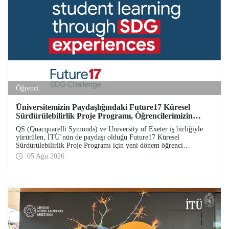
Öğrenci
Üniversitemizin Paydaşlığındaki Future17 Küresel
Sürdürülebilirlik Proje Programı, Öğrencilerimizin
Başvurularını Bekliyor
QS (Quacquarelli Symonds) ve University of Exeter iş birliğiyle
yürütülen, İTÜ’nün de paydaşı olduğu Future17 Küresel
Sürdürülebilirlik Proje Programı için yeni dönem öğrenci
başvuruları açıldı. Başvurular için son gün 31 Ağustos!
05 Ağu 2026