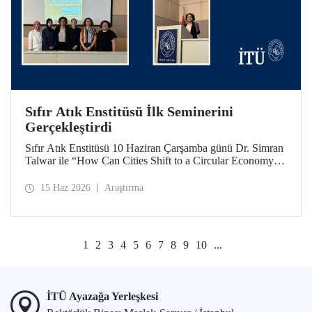
Sıfır Atık Enstitüsü İlk Seminerini
Gerçekleştirdi
Sıfır Atık Enstitüsü 10 Haziran Çarşamba günü Dr. Simran
Talwar ile “How Can Cities Shift to a Circular Economy? -
Şehirler Döngüsel Ekonomiye Nasıl Geçiş Yapabilir?”
başlıklı seminerini verdi.
15 Haz 2026
Araştırma
1
2
3
4
5
6
7
8
9
10
...
İTÜ Ayazağa Yerleşkesi