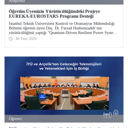
Araştırma
Öğretim Üyemizin Yürütücülüğündeki Projeye
EUREKA-EUROSTARS Programı Desteği
İstanbul Teknik Üniversitesi Kontrol ve Otomasyon Mühendisliği
Bölümü öğretim üyesi Doç. Dr. Farzad Hashemzadeh’nin
yürütücülüğünü yaptığı “Quantum-Driven Resilient Power Systems:
Revolutionizing Energy Security for the Future” başlıklı projesi,
30 Tem 2026
EUREKA-EUROSTARS Programı kapsamında desteklenmeye hak
kazandı.
Öğrenci