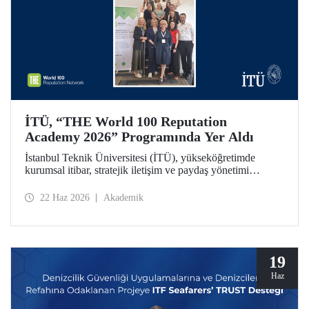
İTÜ, “THE World 100 Reputation
Academy 2026” Programında Yer Aldı
İstanbul Teknik Üniversitesi (İTÜ), yükseköğretimde
kurumsal itibar, stratejik iletişim ve paydaş yönetimi
alanlarında uluslararası ölçekte faaliyet gösteren THE
World 100 Reputation Network tarafından düzenlenen
22 Haz 2026
Akademik
THE World 100 Reputation Academy 2026 programında
Türkiye’den katılan tek üniversite olarak yer aldı.
19
Haz