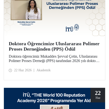
Doktora Öğrencimize Uluslararası Polimer
Proses Derneğinden (PPS) Ödül
Doktora öğrencimiz Mukaddes Şevval Çetin, Uluslararası
Polimer Proses Derneği (PPS) tarafından 2026 yılı doktora
Lisansüstü Seyahat Ödülü’ne layık görüldü. Öğrencimize
ödülü İtalya’da düzenlenecek PPS-41 konferansında
22 Haz 2026
Akademik
takdim edilecek.
22
Haz