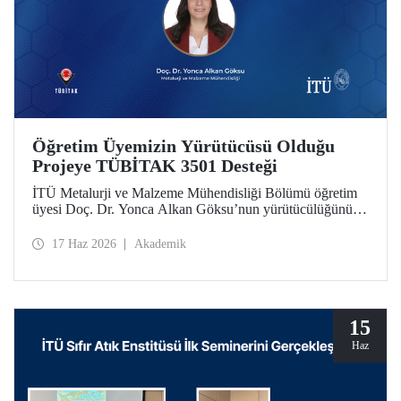
Öğretim Üyemizin Yürütücüsü Olduğu
Projeye TÜBİTAK 3501 Desteği
İTÜ Metalurji ve Malzeme Mühendisliği Bölümü öğretim
üyesi Doç. Dr. Yonca Alkan Göksu’nun yürütücülüğünü
yaptığı “Floresans Özellikli Zincir Uzatıcı Ajanlar ile PET
Geri Dönüşümü ve Geri Dönüştürülmüş PET İçeriğinin
17 Haz 2026
Akademik
Nicel Tayini” başlıklı proje, TÜBİTAK Bilim İnsanı
Destek Programları Başkanlığı (BİDEB) tarafından
yürütülen 3501 – Kariyer Geliştirme Programı kapsamında
desteklenmeye hak kazandı.
15
Haz