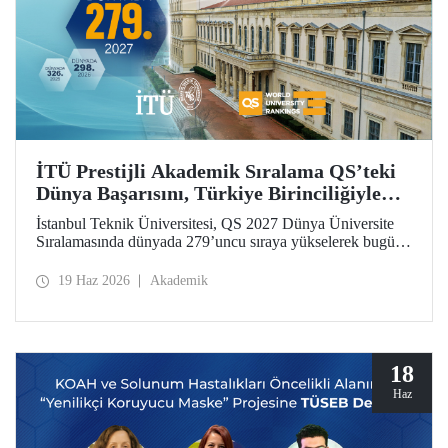
İTÜ Prestijli Akademik Sıralama QS’teki
Dünya Başarısını, Türkiye Birinciliğiyle
Taçlandırdı
İstanbul Teknik Üniversitesi, QS 2027 Dünya Üniversite
Sıralamasında dünyada 279’uncu sıraya yükselerek bugüne
kadarki en iyi derecesini elde etti. İTÜ, Türkiye’den
sıralamaya giren 25 üniversite arasında ilk sırada yer aldı.
19 Haz 2026
Akademik
18
Haz