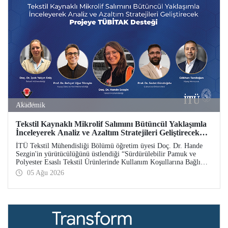
Akademik
Tekstil Kaynaklı Mikrolif Salımını Bütüncül Yaklaşımla
İnceleyerek Analiz ve Azaltım Stratejileri Geliştirecek
Projeye TÜBİTAK Desteği
İTÜ Tekstil Mühendisliği Bölümü öğretim üyesi Doç. Dr. Hande
Sezgin'in yürütücülüğünü üstlendiği “Sürdürülebilir Pamuk ve
Polyester Esaslı Tekstil Ürünlerinde Kullanım Koşullarına Bağlı
Mikrolif Salımı: Aşınma, UV Maruziyeti ve Yıkama Döngülerinin
05 Ağu 2026
Bütünsel Analizi ve Azaltım Stratejilerinin Geliştirilmesi” başlıklı
proje, TÜBİTAK 2515 – COST Aksiyon Üyeleri Ar-Ge Destek
Programı kapsamında desteklenmeye hak kazandı.