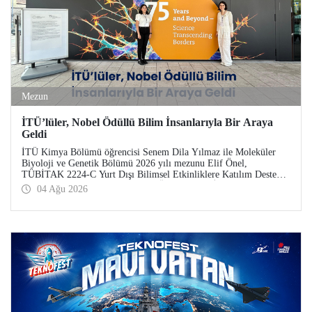
Mezun
İTÜ’lüler, Nobel Ödüllü Bilim İnsanlarıyla Bir Araya
Geldi
İTÜ Kimya Bölümü öğrencisi Senem Dila Yılmaz ile Moleküler
Biyoloji ve Genetik Bölümü 2026 yılı mezunu Elif Önel,
TÜBİTAK 2224-C Yurt Dışı Bilimsel Etkinliklere Katılım Desteği
kapsamında 75’inci Lindau Nobel Ödüllü Bilim İnsanları
04 Ağu 2026
Toplantısı’na katıldı.