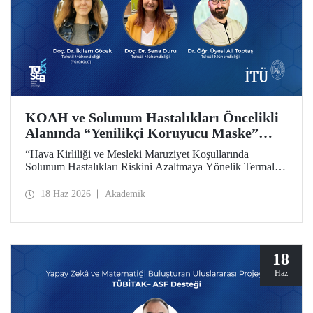
KOAH ve Solunum Hastalıkları Öncelikli
Alanında “Yenilikçi Koruyucu Maske”
Projesine TÜSEB Desteği
“Hava Kirliliği ve Mesleki Maruziyet Koşullarında
Solunum Hastalıkları Riskini Azaltmaya Yönelik Termal
Konfor Optimize Edilmiş Yenilikçi Koruyucu Maske
Sisteminin Geliştirilmesi” başlıklı proje, Türkiye Sağlık
18 Haz 2026
Akademik
Enstitüleri Başkanlığı (TÜSEB) tarafından yürütülen 2026-
B Grubu Proje Destek Programı kapsamında
desteklenmeye hak kazandı.
18
Haz