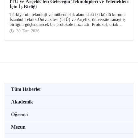
İTÜ ve Arçelik’ten Geleceğin Teknolojileri ve Yetenekleri
İçin İş Birliği
Türkiye’nin teknoloji ve mühendislik alanındaki iki köklü kurumu
İstanbul Teknik Üniversitesi (İTÜ) ve Arçelik, üniversite-sanayi iş
birliğini güçlendirecek bir protokole imza attı. Protokol, ortak
bilimsel araştırmalar ve yenilikçi teknolojilerin transferinin yanı
30 Tem 2026
sıra öğrencilere staj, gelişim programları, bitirme projeleri ve
mentörlük olanakları sunulmasını kapsıyor.
Tüm Haberler
Akademik
Öğrenci
Mezun