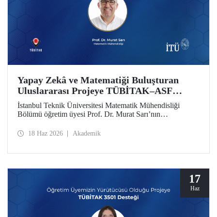
Yapay Zekâ ve Matematiği Buluşturan
Uluslararası Projeye TÜBİTAK–ASF
Desteği
İstanbul Teknik Üniversitesi Matematik Mühendisliği
Bölümü öğretim üyesi Prof. Dr. Murat Sarı’nın
yürütücülüğünde hazırlanan ve yapay zekâ ile ileri
matematiksel yöntemleri birleştiren uluslararası araştırma
18 Haz 2026
Akademik
projesi, 2025 yılı 2517 TÜBİTAK–Azerbaycan Bilim
Vakfı (ASF) İkili İş Birliği Destek Programı kapsamında
desteklenmeye hak kazandı
17
Haz