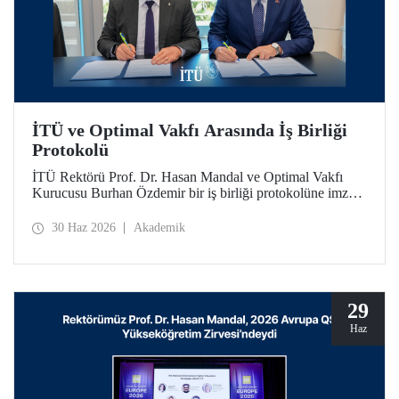
İTÜ ve Optimal Vakfı Arasında İş Birliği
Protokolü
İTÜ Rektörü Prof. Dr. Hasan Mandal ve Optimal Vakfı
Kurucusu Burhan Özdemir bir iş birliği protokolüne imza
attı. İTÜ öğrencilerine sosyal destek bursları ve yetkinlik
odaklı eğitimlerle katkı sağlanması amaçlanıyor.
30 Haz 2026
Akademik
29
Haz