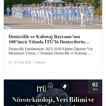
Denizcilik ve Kabotaj Bayramı’nın
100’üncü Yılında İTÜ’lü Denizcilerin
Mezuniyet Coşkusu
Denizcilik Fakültemizin 2025-2026 Eğitim-Öğretim Yılı
Mezuniyet Töreni, 1 Temmuz Denizcilik ve Kabotaj
Bayramı’nın 100’üncü yılında, Tuzla Yerleşkemizde
düzenlendi. İTÜ’lüler, mezuniyet sevinçlerini aileleriyle ve
03 Tem 2026
Mezun
hocalarıyla paylaştılar. Denizcilik alanındaki kamu, sivil
toplum ve sektör temsilcileri İTÜ ailesinin mezuniyet
gururuna tanıklık etti.
02
Tem