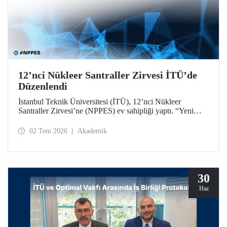
12’nci Nükleer Santraller Zirvesi İTÜ’de
Düzenlendi
İstanbul Teknik Üniversitesi (İTÜ), 12’nci Nükleer
Santraller Zirvesi’ne (NPPES) ev sahipliği yaptı. “Yeni
Nükleer Çağ: Sanayiyi, İnovasyonu ve Net Sıfır
Hedeflerini Güçlendirmek” temalı zirvede yeni nükleer
02 Tem 2026
Akademik
teknolojiler ve potansiyel iş birlikleri ele alındı.
30
Haz