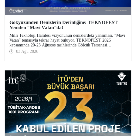
Öğrenci
Gökyüzünden Denizlerin Derinliğine: TEKNOFEST
Yeniden “Mavi Vatan”da!
Milli Teknoloji Hamlesi vizyonunun denizlerdeki yansıması, “Mavi
Vatan” temasıyla tekrar hayat buluyor. TEKNOFEST 2026
kapsamında 20-23 Ağustos tarihlerinde Gölcük Tersanesi
Komutanlığı’nda düzenlenecek TEKNOFEST Mavi Vatan,
03 Ağu 2026
denizcilik ve su altı teknolojilerinin ön plana çıkacağı özel bir
etkinlik olarak teknoloji tutkunlarını bir araya getirecek.