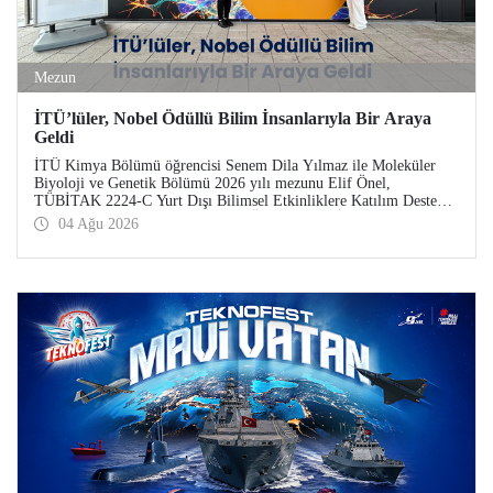
Mezun
İTÜ’lüler, Nobel Ödüllü Bilim İnsanlarıyla Bir Araya
Geldi
İTÜ Kimya Bölümü öğrencisi Senem Dila Yılmaz ile Moleküler
Biyoloji ve Genetik Bölümü 2026 yılı mezunu Elif Önel,
TÜBİTAK 2224-C Yurt Dışı Bilimsel Etkinliklere Katılım Desteği
kapsamında 75’inci Lindau Nobel Ödüllü Bilim İnsanları
04 Ağu 2026
Toplantısı’na katıldı.