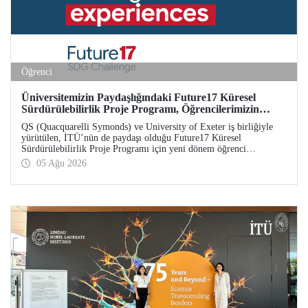
Öğrenci
Üniversitemizin Paydaşlığındaki Future17 Küresel
Sürdürülebilirlik Proje Programı, Öğrencilerimizin
Başvurularını Bekliyor
QS (Quacquarelli Symonds) ve University of Exeter iş birliğiyle
yürütülen, İTÜ’nün de paydaşı olduğu Future17 Küresel
Sürdürülebilirlik Proje Programı için yeni dönem öğrenci
başvuruları açıldı. Başvurular için son gün 31 Ağustos!
05 Ağu 2026