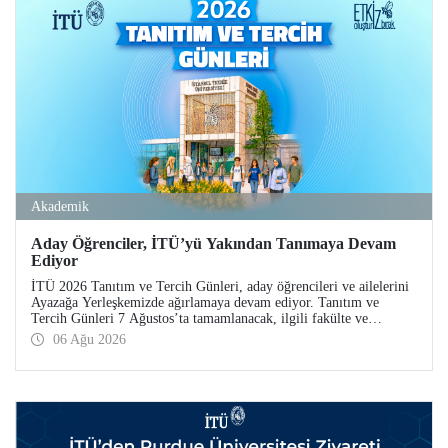
Akademik
Aday Öğrenciler, İTÜ’yü Yakından Tanımaya Devam
Ediyor
İTÜ 2026 Tanıtım ve Tercih Günleri, aday öğrencileri ve ailelerini
Ayazağa Yerleşkemizde ağırlamaya devam ediyor. Tanıtım ve
Tercih Günleri 7 Ağustos’ta tamamlanacak, ilgili fakülte ve
birimler adaylara bilgi vermeye devam edecek.
06 Ağu 2026