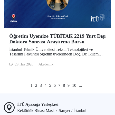
Öğretim Üyemize TÜBİTAK 2219 Yurt Dışı
Doktora Sonrası Araştırma Bursu
İstanbul Teknik Üniversitesi Tekstil Teknolojileri ve
Tasarımı Fakültesi öğretim üyelerinden Doç. Dr. İkilem
Göcek’in yürütücülüğünü üstlendiği “Surface Engineering
of Textile Substrates via Selective Metallisation for
29 Haz 2026
Akademik
Designing Functional Smart Textiles in Wearable
Electronics” başlıklı proje, TÜBİTAK 2219 programı
kapsamında destek almaya hak kazandı.
1
2
3
4
5
6
7
8
9
10
...
İTÜ Ayazağa Yerleşkesi
Rektörlük Binası Maslak-Sarıyer / İstanbul