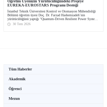
Öğretim Üyemizin Yürütücülüğündeki Projeye
EUREKA-EUROSTARS Programı Desteği
İstanbul Teknik Üniversitesi Kontrol ve Otomasyon Mühendisliği
Bölümü öğretim üyesi Doç. Dr. Farzad Hashemzadeh’nin
yürütücülüğünü yaptığı “Quantum-Driven Resilient Power Systems:
Revolutionizing Energy Security for the Future” başlıklı projesi,
30 Tem 2026
EUREKA-EUROSTARS Programı kapsamında desteklenmeye hak
kazandı.
Tüm Haberler
Akademik
Öğrenci
Mezun