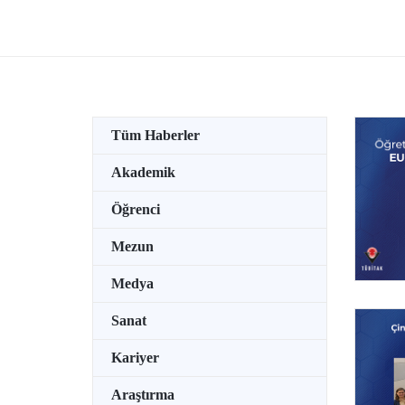
Ödüllü Bilim İnsanları Toplantısı’na
TEKNO
katıldı.
su alt
özel b
tutkun
Tüm Haberler
Akademik
Öğrenci
Mezun
Medya
Sanat
Kariyer
Araştırma