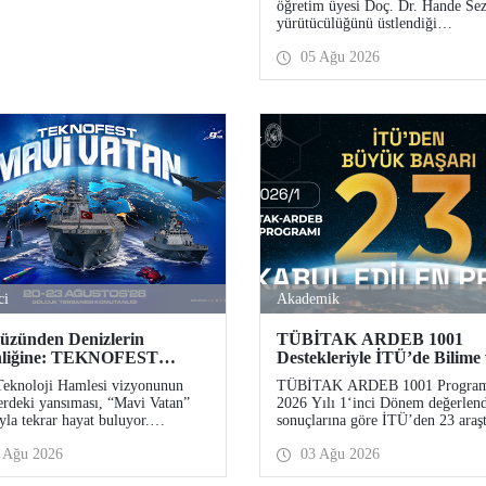
öğretim üyesi Doç. Dr. Hande Sez
Desteği
yürütücülüğünü üstlendiği
“Sürdürülebilir Pamuk ve Polyest
05 Ağu 2026
Esaslı Tekstil Ürünlerinde Kullan
Koşullarına Bağlı Mikrolif Salımı
Aşınma, UV Maruziyeti ve Yıka
Döngülerinin Bütünsel Analizi ve
Azaltım Stratejilerinin Geliştirilm
başlıklı proje, TÜBİTAK 2515 
Aksiyon Üyeleri Ar-Ge Destek
Programı kapsamında desteklenm
hak kazandı.
ci
Akademik
üzünden Denizlerin
TÜBİTAK ARDEB 1001
nliğine: TEKNOFEST
Destekleriyle İTÜ’de Bilime
den “Mavi Vatan”da!
Geleceğe Yön Veren Başarı
Teknoloji Hamlesi vizyonunun
TÜBİTAK ARDEB 1001 Progra
erdeki yansıması, “Mavi Vatan”
2026 Yılı 1‘inci Dönem değerlen
yla tekrar hayat buluyor.
sonuçlarına göre İTÜ’den 23 araş
FEST 2026 kapsamında 20-23
projesi destek almaya hak kazandı
 Ağu 2026
03 Ağu 2026
s tarihlerinde Gölcük Tersanesi
nlığı’nda düzenlenecek