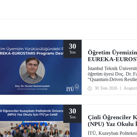
FEST Mavi Vatan, denizcilik ve
ı teknolojilerinin ön plana çıkacağı
ir etkinlik olarak teknoloji
larını bir araya getirecek.
30
Öğretim Üyemizin
Tem
EUREKA-EUROSTA
İstanbul Teknik Ünivers
öğretim üyesi Doç. Dr. 
“Quantum-Driven Resilie
Security for the Futur
30 Tem 2026
Araştır
kapsamında desteklenmey
30
Çinli Öğrenciler K
Tem
(NPU) Yaz Okulu İ
İTÜ, Kuzeybatı Politekni