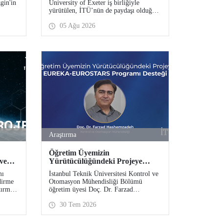
gin'in
University of Exeter iş birliğiyle
Bekliyor
yürütülen, İTÜ’nün de paydaşı olduğu
er
Future17 Küresel Sürdürülebilirlik
05 Ağu 2026
ım
Proje Programı için yeni dönem öğrenci
:
başvuruları açıldı. Başvurular için son
ma
gün 31 Ağustos!
esi”
– COST
eye
Araştırma
Öğretim Üyemizin
 ve
Yürütücülüğündeki Projeye
EUREKA-EUROSTARS
mı
İstanbul Teknik Üniversitesi Kontrol ve
Programı Desteği
dirme
Otomasyon Mühendisliği Bölümü
tırma
öğretim üyesi Doç. Dr. Farzad
.
Hashemzadeh’nin yürütücülüğünü
30 Tem 2026
yaptığı “Quantum-Driven Resilient
Power Systems: Revolutionizing Energy