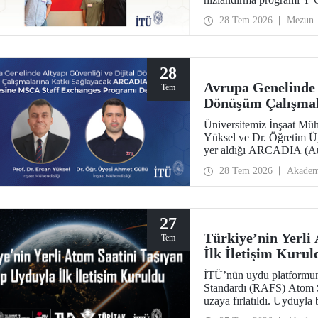
edildi. Girişim, 500 bin do
28 Tem 2026
Mezun
28
Avrupa Genelinde A
Tem
Dönüşüm Çalışma
Projesine MSCA St
Üniversitemiz İnşaat Müh
Yüksel ve Dr. Öğretim Üy
yer aldığı ARCADIA (Aug
Inference & Digital Twins
28 Tem 2026
Akadem
Avrupa Birliği Marie Sk
Programı kapsamında des
27
Türkiye’nin Yerli
Tem
İlk İletişim Kurul
İTÜ’nün uydu platformun
Standardı (RAFS) Atom 
uzaya fırlatıldı. Uyduyla 
alındı. RAFS, Türkiye’n