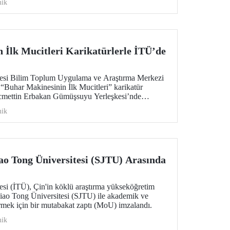
ik
üyük önem taşıyor.
 İlk Mucitleri Karikatürlerle İTÜ’de
itesi Bilim Toplum Uygulama ve Araştırma Merkezi
Buhar Makinesinin İlk Mucitleri” karikatür
ecmettin Erbakan Gümüşsuyu Yerleşkesi’nde
r. Sergi, 23 Temmuz–13 Ağustos 2026 tarihleri
ik
cak.
ao Tong Üniversitesi (SJTU) Arasında
esi (İTÜ), Çin'in köklü araştırma yükseköğretim
iao Tong Üniversitesi (SJTU) ile akademik ve
ştirmek için bir mutabakat zaptı (MoU) imzalandı.
ik