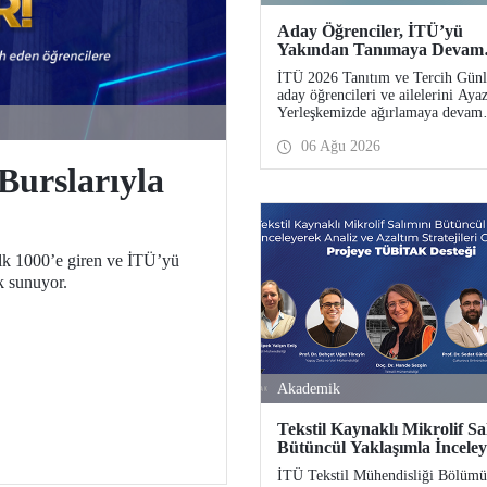
Aday Öğrenciler, İTÜ’yü
Yakından Tanımaya Devam
Ediyor
İTÜ 2026 Tanıtım ve Tercih Günl
aday öğrencileri ve ailelerini Aya
Yerleşkemizde ağırlamaya devam
ediyor. Tanıtım ve Tercih Günleri
06 Ağu 2026
Ağustos’ta tamamlanacak, ilgili f
ve birimler adaylara bilgi vermey
Burslarıyla
devam edecek.
lk 1000’e giren ve İTÜ’yü
k sunuyor.
Akademik
Tekstil Kaynaklı Mikrolif Sa
Bütüncül Yaklaşımla İncele
Analiz ve Azaltım Stratejiler
İTÜ Tekstil Mühendisliği Bölümü
Geliştirecek Projeye TÜBİ