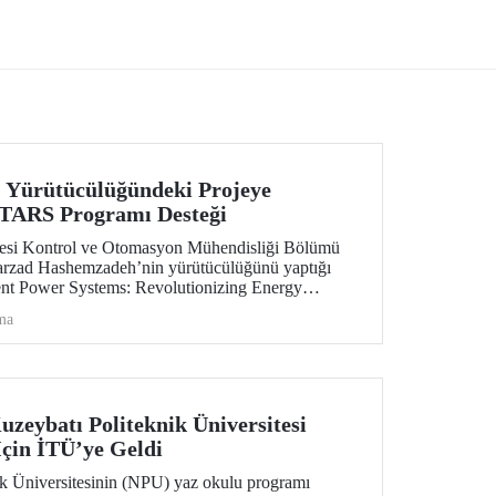
Security for the Future” başlıklı projesi,
EUREKA-EUROSTARS Programı
kapsamında desteklenmeye hak kazandı.
 Yürütücülüğündeki Projeye
RS Programı Desteği
itesi Kontrol ve Otomasyon Mühendisliği Bölümü
Farzad Hashemzadeh’nin yürütücülüğünü yaptığı
nt Power Systems: Revolutionizing Energy
e” başlıklı projesi, EUREKA-EUROSTARS Programı
ma
e hak kazandı.
uzeybatı Politeknik Üniversitesi
çin İTÜ’ye Geldi
k Üniversitesinin (NPU) yaz okulu programı