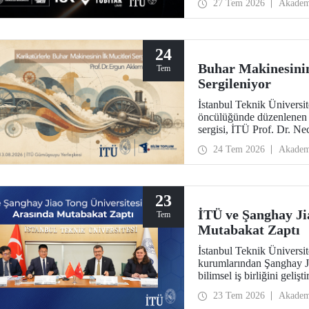
27 Tem 2026
Akadem
teknolojileri açısından b
24
Buhar Makinesinin
Tem
Sergileniyor
İstanbul Teknik Ünivers
öncülüğünde düzenlenen “
sergisi, İTÜ Prof. Dr. N
ziyaretçileriyle buluşuyo
24 Tem 2026
Akadem
arasında ziyarete açık ola
23
İTÜ ve Şanghay Ji
Tem
Mutabakat Zaptı
İstanbul Teknik Üniversit
kurumlarından Şanghay J
bilimsel iş birliğini geli
23 Tem 2026
Akadem