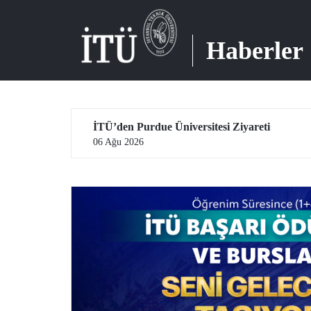
Haberler
Aday Öğrenciler, İTÜ’yü Yakından Tanımaya Devam Ediyor
İTÜ’den Purdue Üniversitesi Ziyareti
06 Ağu 2026