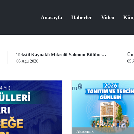
Anasayfa
Haberler
Video
Kün
Tekstil Kaynaklı Mikrolif Salımını Bütüncül Yaklaşımla İnceleyerek Analiz ve Azaltım Stratejileri Geliştirecek Projeye TÜBİTAK Desteği
05 Ağu 2026
05 
Akademik