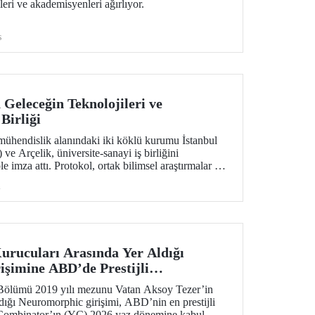
eri ve akademisyenleri ağırlıyor.
s
 Geleceğin Teknolojileri ve
 Birliği
mühendislik alanındaki iki köklü kurumu İstanbul
ve Arçelik, üniversite-sanayi iş birliğini
e imza attı. Protokol, ortak bilimsel araştırmalar ve
ansferinin yanı sıra öğrencilere staj, gelişim
i
eleri ve mentörlük olanakları sunulmasını kapsıyor.
rucuları Arasında Yer Aldığı
şimine ABD’de Prestijli
ği
Bölümü 2019 yılı mezunu Vatan Aksoy Tezer’in
ldığı Neuromorphic girişimi, ABD’nin en prestijli
Combinator’ın (YC) 2026 yaz dönemine kabul