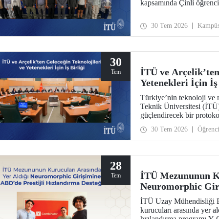
kapsamında Çinli öğrencil
30 Tem 2026
Kampü
30
İTÜ ve Arçelik’ten
Tem
Yetenekleri İçin İş
Türkiye’nin teknoloji ve 
Teknik Üniversitesi (İTÜ) 
güçlendirecek bir protokol
yenilikçi teknolojilerin tr
30 Tem 2026
Öğrenc
programları, bitirme proj
28
İTÜ Mezununun Ku
Tem
Neuromorphic Giri
Hızlandırma Deste
İTÜ Uzay Mühendisliği 
kurucuları arasında yer a
hızlandırma programı Y 