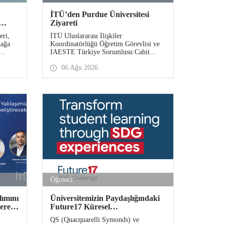
İTÜ’den Purdue Üniversitesi
Ziyareti
eri,
İTÜ Uluslararası İlişkiler
zağa
Koordinatörlüğü Öğretim Görevlisi ve
IAESTE Türkiye Sorumlusu Cahit
 7
Okan, akademik ilişkileri ve iş birliğini
06 Ağu 2026
akülte
geliştirmek amacıyla 20-27 Temmuz
e
tarihlerinde ABD’de dünyanın önde
gelen araştırma üniversitelerinden
Purdue Üniversitesi başta olmak üzere
bir dizi ziyarette bulundu.
Öğrenci
lımını
Üniversitemizin Paydaşlığındaki
yerek
Future17 Küresel
i
Sürdürülebilirlik Proje Programı,
QS (Quacquarelli Symonds) ve
TAK
Öğrencilerimizin Başvurularını