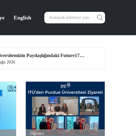
ye
English
Üniversitemizin Paydaşlığındaki Future17 Küresel Sürdürülebilirlik Proje Programı, Öğrencilerimizin Başvurularını Bekliyor
Ağu 2026
04 Ağu 2026
Öğrenci