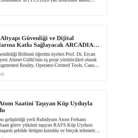
lar yatırım aldı.
ltyapı Güvenliği ve Dijital
larına Katkı Sağlayacak ARCADIA
aff Exchanges Programı Desteği
endisliği Bölümü öğretim üyeleri Prof. Dr. Ercan
esi Ahmet Güllü'nün eş proje yürütücüleri olarak
mented Reality, Operator-Centred Tools, Causal
 for Infrastructure Assessment) başlıklı proje,
ik
łodowska-Curie Actions (MSCA) Staff Exchanges
teklenmeye hak kazandı.
 Atom Saatini Taşıyan Küp Uyduyla
du
u geliştirdiği yerli Rubidyum Atom Frekans
Saati görev yükünü taşıyan RAFS Küp Uydusu
başarılı şekilde iletişim kuruldu ve birçok telemetri
in uzay tabanlı zamanlama ve konumlama