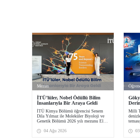
Mezun
Öğren
İTÜ’lüler, Nobel Ödüllü Bilim
Göky
İnsanlarıyla Bir Araya Geldi
Deri
Yeni
İTÜ Kimya Bölümü öğrencisi Senem
Milli 
Dila Yılmaz ile Moleküler Biyoloji ve
denizl
Genetik Bölümü 2026 yılı mezunu Elif
teması
Önel, TÜBİTAK 2224-C Yurt Dışı
TEKNO
04 Ağu 2026
03
Bilimsel Etkinliklere Katılım Desteği
Ağusto
kapsamında 75’inci Lindau Nobel
Komuta