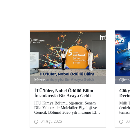
Mezun
Öğren
İTÜ’lüler, Nobel Ödüllü Bilim
Göky
İnsanlarıyla Bir Araya Geldi
Deri
Yeni
İTÜ Kimya Bölümü öğrencisi Senem
Milli 
Dila Yılmaz ile Moleküler Biyoloji ve
denizl
Genetik Bölümü 2026 yılı mezunu Elif
teması
Önel, TÜBİTAK 2224-C Yurt Dışı
TEKNO
04 Ağu 2026
03
Bilimsel Etkinliklere Katılım Desteği
Ağusto
kapsamında 75’inci Lindau Nobel
Komuta