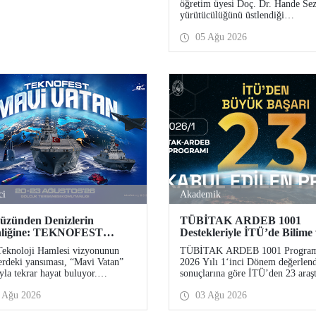
öğretim üyesi Doç. Dr. Hande Sez
Desteği
yürütücülüğünü üstlendiği
“Sürdürülebilir Pamuk ve Polyest
05 Ağu 2026
Esaslı Tekstil Ürünlerinde Kullan
Koşullarına Bağlı Mikrolif Salımı
Aşınma, UV Maruziyeti ve Yıka
Döngülerinin Bütünsel Analizi ve
Azaltım Stratejilerinin Geliştirilm
başlıklı proje, TÜBİTAK 2515 
Aksiyon Üyeleri Ar-Ge Destek
Programı kapsamında desteklenm
hak kazandı.
ci
Akademik
üzünden Denizlerin
TÜBİTAK ARDEB 1001
nliğine: TEKNOFEST
Destekleriyle İTÜ’de Bilime
den “Mavi Vatan”da!
Geleceğe Yön Veren Başarı
Teknoloji Hamlesi vizyonunun
TÜBİTAK ARDEB 1001 Progra
erdeki yansıması, “Mavi Vatan”
2026 Yılı 1‘inci Dönem değerlen
yla tekrar hayat buluyor.
sonuçlarına göre İTÜ’den 23 araş
FEST 2026 kapsamında 20-23
projesi destek almaya hak kazandı
 Ağu 2026
03 Ağu 2026
s tarihlerinde Gölcük Tersanesi
nlığı’nda düzenlenecek