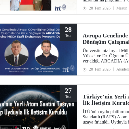
edildi. Girişim, 500 bin do
28 Tem 2026
Mezun
28
Avrupa Genelinde A
Tem
Dönüşüm Çalışma
Projesine MSCA St
Üniversitemiz İnşaat Müh
Yüksel ve Dr. Öğretim Üy
yer aldığı ARCADIA (Aug
Inference & Digital Twins
28 Tem 2026
Akadem
Avrupa Birliği Marie Sk
Programı kapsamında des
27
Türkiye’nin Yerli
Tem
İlk İletişim Kurul
İTÜ’nün uydu platformun
Standardı (RAFS) Atom 
uzaya fırlatıldı. Uyduyla 
alındı. RAFS, Türkiye’n