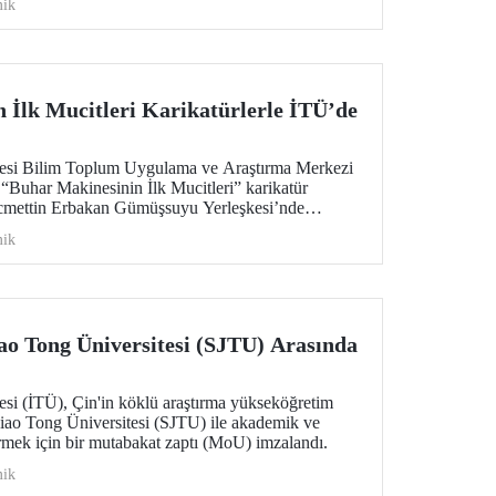
ik
üyük önem taşıyor.
 İlk Mucitleri Karikatürlerle İTÜ’de
itesi Bilim Toplum Uygulama ve Araştırma Merkezi
Buhar Makinesinin İlk Mucitleri” karikatür
ecmettin Erbakan Gümüşsuyu Yerleşkesi’nde
r. Sergi, 23 Temmuz–13 Ağustos 2026 tarihleri
ik
cak.
ao Tong Üniversitesi (SJTU) Arasında
esi (İTÜ), Çin'in köklü araştırma yükseköğretim
iao Tong Üniversitesi (SJTU) ile akademik ve
ştirmek için bir mutabakat zaptı (MoU) imzalandı.
ik