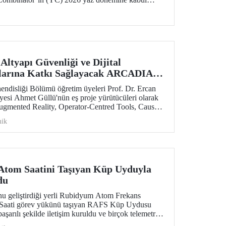
lar yatırım aldı.
ltyapı Güvenliği ve Dijital
larına Katkı Sağlayacak ARCADIA
aff Exchanges Programı Desteği
endisliği Bölümü öğretim üyeleri Prof. Dr. Ercan
esi Ahmet Güllü'nün eş proje yürütücüleri olarak
mented Reality, Operator-Centred Tools, Causal
 for Infrastructure Assessment) başlıklı proje,
ik
łodowska-Curie Actions (MSCA) Staff Exchanges
teklenmeye hak kazandı.
 Atom Saatini Taşıyan Küp Uyduyla
du
u geliştirdiği yerli Rubidyum Atom Frekans
Saati görev yükünü taşıyan RAFS Küp Uydusu
başarılı şekilde iletişim kuruldu ve birçok telemetri
in uzay tabanlı zamanlama ve konumlama