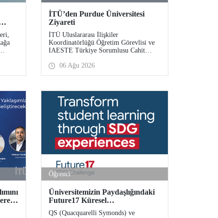
İTÜ’den Purdue Üniversitesi
Ziyareti
eri,
İTÜ Uluslararası İlişkiler
zağa
Koordinatörlüğü Öğretim Görevlisi ve
IAESTE Türkiye Sorumlusu Cahit
 7
Okan, akademik ilişkileri ve iş birliğini
06 Ağu 2026
akülte
geliştirmek amacıyla 20-27 Temmuz
e
tarihlerinde ABD’de dünyanın önde
gelen araştırma üniversitelerinden
Purdue Üniversitesi başta olmak üzere
bir dizi ziyarette bulundu.
Öğrenci
lımını
Üniversitemizin Paydaşlığındaki
yerek
Future17 Küresel
i
Sürdürülebilirlik Proje Programı,
QS (Quacquarelli Symonds) ve
TAK
Öğrencilerimizin Başvurularını