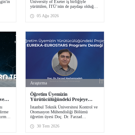
gin'in
University of Exeter iş birliğiyle
Bekliyor
yürütülen, İTÜ’nün de paydaşı olduğu
er
Future17 Küresel Sürdürülebilirlik
05 Ağu 2026
ım
Proje Programı için yeni dönem öğrenci
:
başvuruları açıldı. Başvurular için son
ma
gün 31 Ağustos!
esi”
– COST
eye
Araştırma
Öğretim Üyemizin
 ve
Yürütücülüğündeki Projeye
EUREKA-EUROSTARS
mı
İstanbul Teknik Üniversitesi Kontrol ve
Programı Desteği
dirme
Otomasyon Mühendisliği Bölümü
tırma
öğretim üyesi Doç. Dr. Farzad
.
Hashemzadeh’nin yürütücülüğünü
30 Tem 2026
yaptığı “Quantum-Driven Resilient
Power Systems: Revolutionizing Energy