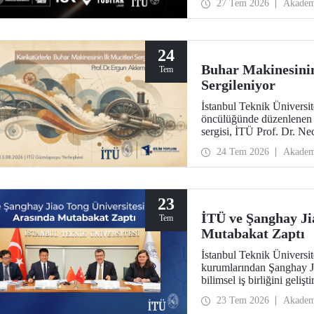
27 Tem 2026
Akadem
teknolojileri açısından b
24
Buhar Makinesinin
Tem
Sergileniyor
İstanbul Teknik Ünivers
öncülüğünde düzenlenen “
sergisi, İTÜ Prof. Dr. N
ziyaretçileriyle buluşuyo
24 Tem 2026
Akadem
arasında ziyarete açık ola
23
İTÜ ve Şanghay Ji
Tem
Mutabakat Zaptı
İstanbul Teknik Üniversit
kurumlarından Şanghay J
bilimsel iş birliğini geli
23 Tem 2026
Akadem