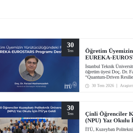
FEST Mavi Vatan, denizcilik ve
ı teknolojilerinin ön plana çıkacağı
ir etkinlik olarak teknoloji
larını bir araya getirecek.
30
Öğretim Üyemizin
Tem
EUREKA-EUROSTA
İstanbul Teknik Ünivers
öğretim üyesi Doç. Dr. 
“Quantum-Driven Resilie
Security for the Futur
30 Tem 2026
Araştır
kapsamında desteklenmey
30
Çinli Öğrenciler K
Tem
(NPU) Yaz Okulu İ
İTÜ, Kuzeybatı Politekni