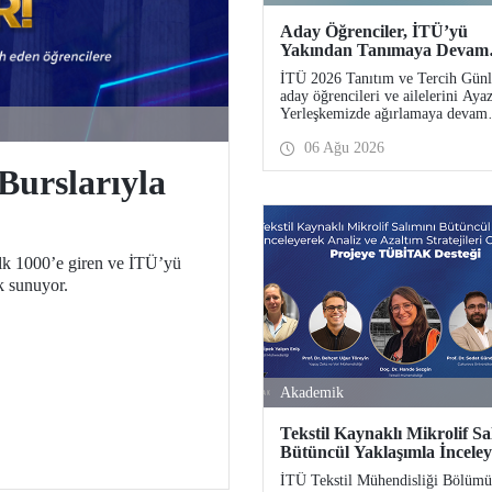
Aday Öğrenciler, İTÜ’yü
Yakından Tanımaya Devam
Ediyor
İTÜ 2026 Tanıtım ve Tercih Günl
aday öğrencileri ve ailelerini Aya
Yerleşkemizde ağırlamaya devam
ediyor. Tanıtım ve Tercih Günleri
06 Ağu 2026
Ağustos’ta tamamlanacak, ilgili f
ve birimler adaylara bilgi vermey
Burslarıyla
devam edecek.
lk 1000’e giren ve İTÜ’yü
k sunuyor.
Akademik
Tekstil Kaynaklı Mikrolif Sa
Bütüncül Yaklaşımla İncele
Analiz ve Azaltım Stratejiler
İTÜ Tekstil Mühendisliği Bölümü
Geliştirecek Projeye TÜBİ