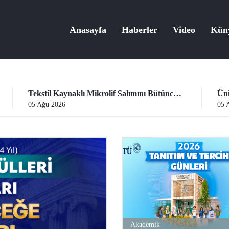
Anasayfa
Haberler
Video
Kün
Tekstil Kaynaklı Mikrolif Salımını Bütüncül Yaklaşımla İnceleyerek Analiz ve Azaltım Stratejileri Geliştirecek Projeye TÜBİTAK Desteği
05 Ağu 2026
Akademik