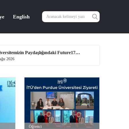
ye
English
Üniversitemizin Paydaşlığındaki Future17 Küresel Sürdürülebilirlik Proje Programı, Öğrencilerimizin Başvurularını Bekliyor
04 Ağu 2026
Öğrenci