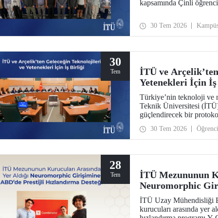
kapsamında Çinli öğrencil
30 Tem 2026
Kampü
30
İTÜ ve Arçelik’ten
Tem
Yetenekleri İçin İş
Türkiye’nin teknoloji ve 
Teknik Üniversitesi (İTÜ) 
güçlendirecek bir protokol
yenilikçi teknolojilerin tr
30 Tem 2026
Öğrenc
programları, bitirme proj
28
İTÜ Mezununun Ku
Tem
Neuromorphic Giri
Hızlandırma Deste
İTÜ Uzay Mühendisliği 
kurucuları arasında yer a
hızlandırma programı Y 