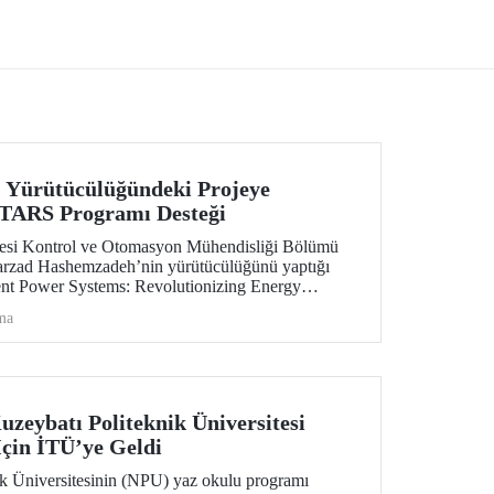
Security for the Future” başlıklı projesi,
EUREKA-EUROSTARS Programı
kapsamında desteklenmeye hak kazandı.
 Yürütücülüğündeki Projeye
RS Programı Desteği
itesi Kontrol ve Otomasyon Mühendisliği Bölümü
Farzad Hashemzadeh’nin yürütücülüğünü yaptığı
nt Power Systems: Revolutionizing Energy
e” başlıklı projesi, EUREKA-EUROSTARS Programı
ma
e hak kazandı.
uzeybatı Politeknik Üniversitesi
çin İTÜ’ye Geldi
k Üniversitesinin (NPU) yaz okulu programı