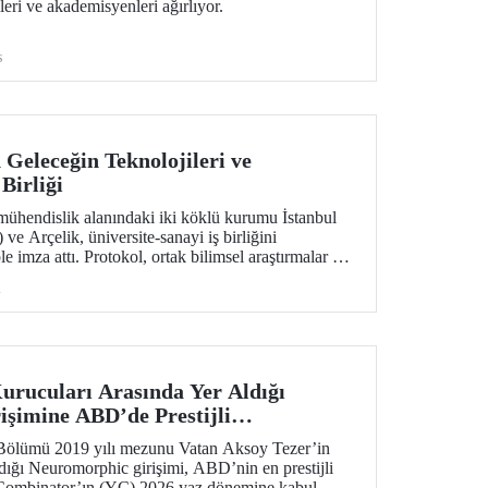
eri ve akademisyenleri ağırlıyor.
s
 Geleceğin Teknolojileri ve
 Birliği
mühendislik alanındaki iki köklü kurumu İstanbul
ve Arçelik, üniversite-sanayi iş birliğini
e imza attı. Protokol, ortak bilimsel araştırmalar ve
ansferinin yanı sıra öğrencilere staj, gelişim
i
eleri ve mentörlük olanakları sunulmasını kapsıyor.
rucuları Arasında Yer Aldığı
şimine ABD’de Prestijli
ği
Bölümü 2019 yılı mezunu Vatan Aksoy Tezer’in
ldığı Neuromorphic girişimi, ABD’nin en prestijli
Combinator’ın (YC) 2026 yaz dönemine kabul