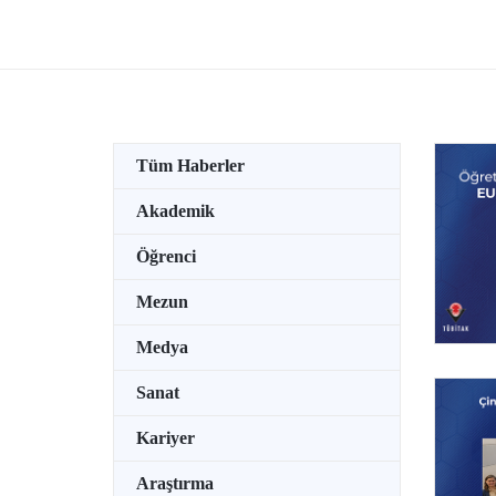
Ödüllü Bilim İnsanları Toplantısı’na
TEKNO
katıldı.
su alt
özel b
tutkun
Tüm Haberler
Akademik
Öğrenci
Mezun
Medya
Sanat
Kariyer
Araştırma