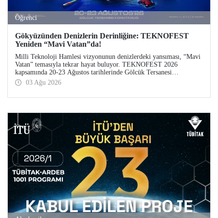
Öğrenci
Gökyüzünden Denizlerin Derinliğine: TEKNOFEST
Yeniden “Mavi Vatan”da!
Milli Teknoloji Hamlesi vizyonunun denizlerdeki yansıması, “Mavi
Vatan” temasıyla tekrar hayat buluyor. TEKNOFEST 2026
kapsamında 20-23 Ağustos tarihlerinde Gölcük Tersanesi
Komutanlığı’nda düzenlenecek TEKNOFEST Mavi Vatan,
03 Ağu 2026
denizcilik ve su altı teknolojilerinin ön plana çıkacağı özel bir
etkinlik olarak teknoloji tutkunlarını bir araya getirecek.