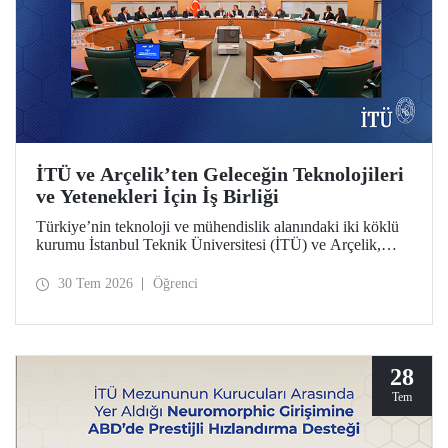
İTÜ ve Arçelik’ten Geleceğin Teknolojileri
ve Yetenekleri İçin İş Birliği
Türkiye’nin teknoloji ve mühendislik alanındaki iki köklü
kurumu İstanbul Teknik Üniversitesi (İTÜ) ve Arçelik,
üniversite-sanayi iş birliğini güçlendirecek bir protokole
imza attı. Protokol, ortak bilimsel araştırmalar ve yenilikçi
30 Tem 2026
Öğrenci
teknolojilerin transferinin yanı sıra öğrencilere staj, gelişim
programları, bitirme projeleri ve mentörlük olanakları
sunulmasını kapsıyor.
28
Tem