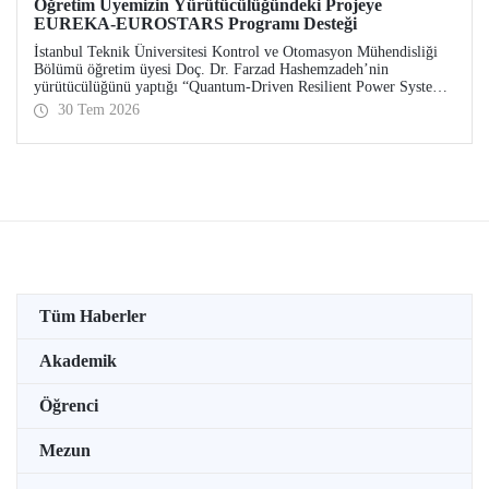
Öğretim Üyemizin Yürütücülüğündeki Projeye
EUREKA-EUROSTARS Programı Desteği
İstanbul Teknik Üniversitesi Kontrol ve Otomasyon Mühendisliği
Bölümü öğretim üyesi Doç. Dr. Farzad Hashemzadeh’nin
yürütücülüğünü yaptığı “Quantum-Driven Resilient Power Systems:
Revolutionizing Energy Security for the Future” başlıklı projesi,
30 Tem 2026
EUREKA-EUROSTARS Programı kapsamında desteklenmeye hak
kazandı.
Tüm Haberler
Akademik
Öğrenci
Mezun