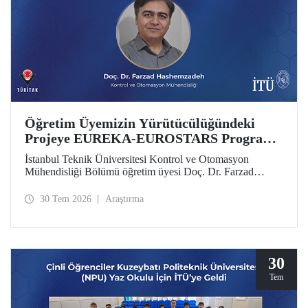
Öğretim Üyemizin Yürütücülüğündeki
Projeye EUREKA-EUROSTARS Programı
Desteği
İstanbul Teknik Üniversitesi Kontrol ve Otomasyon
Mühendisliği Bölümü öğretim üyesi Doç. Dr. Farzad
Hashemzadeh’nin yürütücülüğünü yaptığı “Quantum-
Driven Resilient Power Systems: Revolutionizing Energy
30 Tem 2026
Araştırma
Security for the Future” başlıklı projesi, EUREKA-
EUROSTARS Programı kapsamında desteklenmeye hak
kazandı.
30
Tem