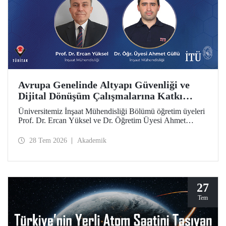
Avrupa Genelinde Altyapı Güvenliği ve
Dijital Dönüşüm Çalışmalarına Katkı
Sağlayacak ARCADIA Projesine MSCA
Üniversitemiz İnşaat Mühendisliği Bölümü öğretim üyeleri
Staff Exchanges Programı Desteği
Prof. Dr. Ercan Yüksel ve Dr. Öğretim Üyesi Ahmet
Güllü'nün eş proje yürütücüleri olarak yer aldığı
ARCADIA (Augmented Reality, Operator-Centred Tools,
28 Tem 2026
Akademik
Causal Inference & Digital Twins for Infrastructure
Assessment) başlıklı proje, Avrupa Birliği Marie
Skłodowska-Curie Actions (MSCA) Staff Exchanges
Programı kapsamında desteklenmeye hak kazandı.
27
Tem