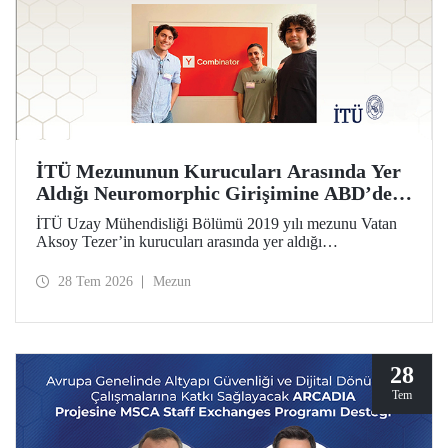
İTÜ Mezununun Kurucuları Arasında Yer
Aldığı Neuromorphic Girişimine ABD’de
Prestijli Hızlandırma Desteği
İTÜ Uzay Mühendisliği Bölümü 2019 yılı mezunu Vatan
Aksoy Tezer’in kurucuları arasında yer aldığı
Neuromorphic girişimi, ABD’nin en prestijli hızlandırma
programı Y Combinator’ın (YC) 2026 yaz dönemine kabul
28 Tem 2026
Mezun
edildi. Girişim, 500 bin dolar yatırım aldı.
28
Tem