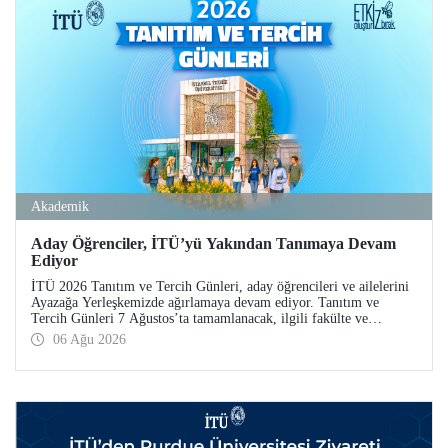
Akademik
Aday Öğrenciler, İTÜ’yü Yakından Tanımaya Devam
Ediyor
İTÜ 2026 Tanıtım ve Tercih Günleri, aday öğrencileri ve ailelerini
Ayazağa Yerleşkemizde ağırlamaya devam ediyor. Tanıtım ve
Tercih Günleri 7 Ağustos’ta tamamlanacak, ilgili fakülte ve
birimler adaylara bilgi vermeye devam edecek.
06 Ağu 2026