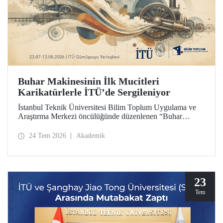
Buhar Makinesinin İlk Mucitleri
Karikatürlerle İTÜ’de Sergileniyor
İstanbul Teknik Üniversitesi Bilim Toplum Uygulama ve
Araştırma Merkezi öncülüğünde düzenlenen “Buhar
Makinesinin İlk Mucitleri” karikatür sergisi, İTÜ Prof. Dr.
Necmettin Erbakan Gümüşsuyu Yerleşkesi’nde
24 Tem 2026
Akademik
ziyaretçileriyle buluşuyor. Sergi, 23 Temmuz–13 Ağustos
2026 tarihleri arasında ziyarete açık olacak.
23
Tem