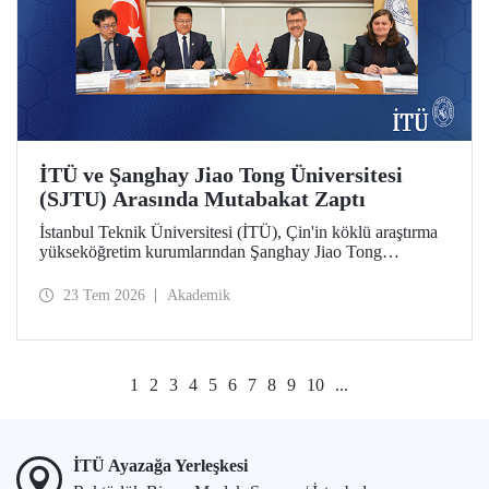
İTÜ ve Şanghay Jiao Tong Üniversitesi
(SJTU) Arasında Mutabakat Zaptı
İstanbul Teknik Üniversitesi (İTÜ), Çin'in köklü araştırma
yükseköğretim kurumlarından Şanghay Jiao Tong
Üniversitesi (SJTU) ile akademik ve bilimsel iş birliğini
geliştirmek için bir mutabakat zaptı (MoU) imzalandı.
23 Tem 2026
Akademik
1
2
3
4
5
6
7
8
9
10
...
İTÜ Ayazağa Yerleşkesi