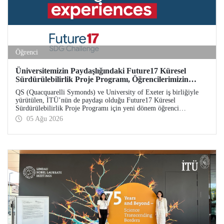
Öğrenci
Üniversitemizin Paydaşlığındaki Future17 Küresel
Sürdürülebilirlik Proje Programı, Öğrencilerimizin
Başvurularını Bekliyor
QS (Quacquarelli Symonds) ve University of Exeter iş birliğiyle
yürütülen, İTÜ’nün de paydaşı olduğu Future17 Küresel
Sürdürülebilirlik Proje Programı için yeni dönem öğrenci
başvuruları açıldı. Başvurular için son gün 31 Ağustos!
05 Ağu 2026