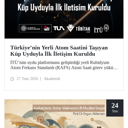
Türkiye’nin Yerli Atom Saatini Taşıyan
Küp Uyduyla İlk İletişim Kuruldu
İTÜ’nün uydu platformunu geliştirdiği yerli Rubidyum
Atom Frekans Standardı (RAFS) Atom Saati görev yükünü
taşıyan RAFS Küp Uydusu uzaya fırlatıldı. Uyduyla
başarılı şekilde iletişim kuruldu ve birçok telemetri alındı.
27 Tem 2026
Akademik
RAFS, Türkiye’nin uzay tabanlı zamanlama ve konumlama
teknolojileri açısından büyük önem taşıyor.
24
Tem