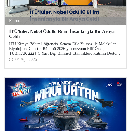
Mezun
İTÜ’lüler, Nobel Ödüllü Bilim İnsanlarıyla Bir Araya
Geldi
İTÜ Kimya Bölümü öğrencisi Senem Dila Yılmaz ile Moleküler
Biyoloji ve Genetik Bölümü 2026 yılı mezunu Elif Önel,
TÜBİTAK 2224-C Yurt Dışı Bilimsel Etkinliklere Katılım Desteği
kapsamında 75’inci Lindau Nobel Ödüllü Bilim İnsanları
04 Ağu 2026
Toplantısı’na katıldı.