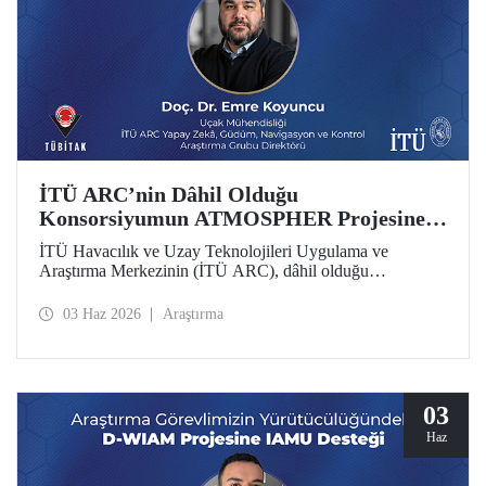
İTÜ ARC’nin Dâhil Olduğu
Konsorsiyumun ATMOSPHER Projesine
Ufuk Avrupa Desteği
İTÜ Havacılık ve Uzay Teknolojileri Uygulama ve
Araştırma Merkezinin (İTÜ ARC), dâhil olduğu
uluslararası konsorsiyum, ATMOSPHER Projesiyle Ufuk
Avrupa desteği kazandı. Bu projeyle İTÜ ARC’nin hava
03 Haz 2026
Araştırma
trafik yönetimi ve havacılıkta yapay zekâ alanlarında
yetkinliği, Avrupa kıtası ölçeğinde hava trafik yönetimi
(ATM) alanlarındaki dev isimler arasında yer alacak.
03
Haz