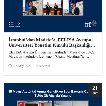
İstanbul’dan Madrid’e, EELISA Avrupa
Üniversitesi Yönetim Kurulu Başkanlığı
Devri
EELISA Avrupa Üniversitesi tarafından Madrid’de 18-22
Mayıs tarihlerinde düzenlenen “Grand Meetings”te,
EELISA Yönetim Kurulu Dönem Başkanlığı İTÜ’den
UPM’e geçti. İTÜ Rektörü Prof. Dr. Hasan Mandal, 6 ay
22 May 2026
Akademik
boyunca sürdürdüğü Başkanlık görevini UPM Rektörü
Prof. Dr. Óscar García Suárez’e düzenlenen bir törenle
devretti.
21
May