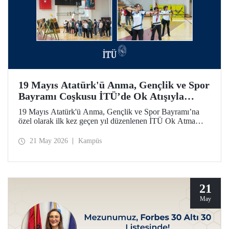
19 Mayıs Atatürk'ü Anma, Gençlik ve Spor
Bayramı Coşkusu İTÜ’de Ok Atışıyla
Yaşandı
19 Mayıs Atatürk'ü Anma, Gençlik ve Spor Bayramı’na
özel olarak ilk kez geçen yıl düzenlenen İTÜ Ok Atma
Etkinliği, 2026 yılında da İTÜ ailesini spor bilinci etrafında
bir araya getirdi.
21 May 2026
Kampüs
21
May