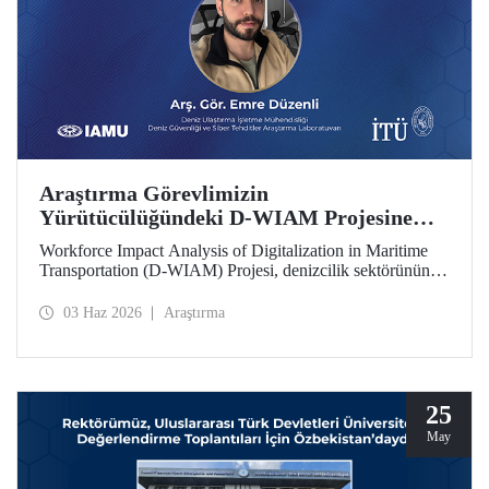
Araştırma Görevlimizin
Yürütücülüğündeki D-WIAM Projesine
IAMU Desteği
Workforce Impact Analysis of Digitalization in Maritime
Transportation (D-WIAM) Projesi, denizcilik sektörünün
dijital dönüşümünün iş gücüne etkilerine odaklanıyor.
Uluslararası Denizcilik Üniversiteleri Birliği (IAMU)
03 Haz 2026
Araştırma
tarafından desteklenen projeyi, İTÜ Deniz Ulaştırma
İşletme Mühendisliği Bölümü Araştırma Görevlisi ve Deniz
Güvenliği ve Siber Tehditler Araştırma Laboratuvarı
araştırmacısı Emre Düzenli yürütecek.
25
May