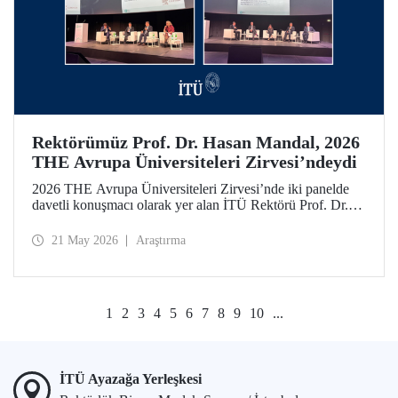
Rektörümüz Prof. Dr. Hasan Mandal, 2026
THE Avrupa Üniversiteleri Zirvesi’ndeydi
2026 THE Avrupa Üniversiteleri Zirvesi’nde iki panelde
davetli konuşmacı olarak yer alan İTÜ Rektörü Prof. Dr.
Hasan Mandal, 160’ın üzerinde üniversite ve kuruluşun
katıldığı toplantıda uluslararası araştırma ve iş birliği
21 May 2026
Araştırma
ağlarının gelişimi için temaslarda bulundu.
1
2
3
4
5
6
7
8
9
10
...
İTÜ Ayazağa Yerleşkesi