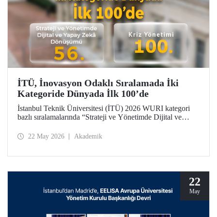
İTÜ, İnovasyon Odaklı Sıralamada İki
Kategoride Dünyada İlk 100’de
İstanbul Teknik Üniversitesi (İTÜ) 2026 WURI kategori
bazlı sıralamalarında “Strateji ve Yönetimde Dijital ve
Yapay Zekâ Dönüşümü”nde 56’ncı, “Kriz Yönetimi”nde
100’üncü oldu.
22 May 2026
Akademik
22
May