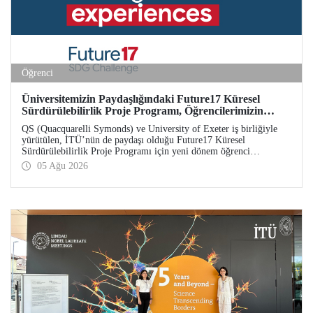
Öğrenci
Üniversitemizin Paydaşlığındaki Future17 Küresel
Sürdürülebilirlik Proje Programı, Öğrencilerimizin
Başvurularını Bekliyor
QS (Quacquarelli Symonds) ve University of Exeter iş birliğiyle
yürütülen, İTÜ’nün de paydaşı olduğu Future17 Küresel
Sürdürülebilirlik Proje Programı için yeni dönem öğrenci
başvuruları açıldı. Başvurular için son gün 31 Ağustos!
05 Ağu 2026