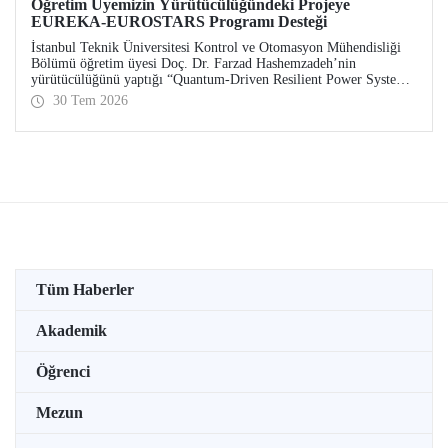
Öğretim Üyemizin Yürütücülüğündeki Projeye
EUREKA-EUROSTARS Programı Desteği
İstanbul Teknik Üniversitesi Kontrol ve Otomasyon Mühendisliği
Bölümü öğretim üyesi Doç. Dr. Farzad Hashemzadeh’nin
yürütücülüğünü yaptığı “Quantum-Driven Resilient Power Systems:
Revolutionizing Energy Security for the Future” başlıklı projesi,
30 Tem 2026
EUREKA-EUROSTARS Programı kapsamında desteklenmeye hak
kazandı.
Tüm Haberler
Akademik
Öğrenci
Mezun