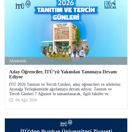
Akademik
Aday Öğrenciler, İTÜ’yü Yakından Tanımaya Devam
Ediyor
İTÜ 2026 Tanıtım ve Tercih Günleri, aday öğrencileri ve ailelerini
Ayazağa Yerleşkemizde ağırlamaya devam ediyor. Tanıtım ve
Tercih Günleri 7 Ağustos’ta tamamlanacak, ilgili fakülte ve
birimler adaylara bilgi vermeye devam edecek.
06 Ağu 2026