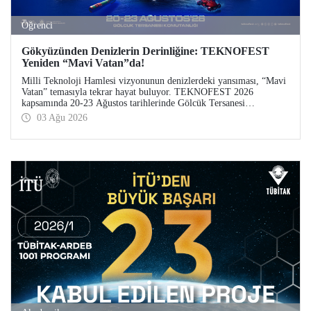
Öğrenci
Gökyüzünden Denizlerin Derinliğine: TEKNOFEST
Yeniden “Mavi Vatan”da!
Milli Teknoloji Hamlesi vizyonunun denizlerdeki yansıması, “Mavi
Vatan” temasıyla tekrar hayat buluyor. TEKNOFEST 2026
kapsamında 20-23 Ağustos tarihlerinde Gölcük Tersanesi
Komutanlığı’nda düzenlenecek TEKNOFEST Mavi Vatan,
03 Ağu 2026
denizcilik ve su altı teknolojilerinin ön plana çıkacağı özel bir
etkinlik olarak teknoloji tutkunlarını bir araya getirecek.