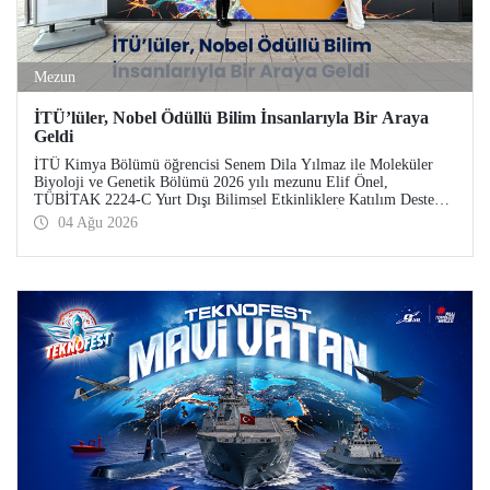
Mezun
İTÜ’lüler, Nobel Ödüllü Bilim İnsanlarıyla Bir Araya
Geldi
İTÜ Kimya Bölümü öğrencisi Senem Dila Yılmaz ile Moleküler
Biyoloji ve Genetik Bölümü 2026 yılı mezunu Elif Önel,
TÜBİTAK 2224-C Yurt Dışı Bilimsel Etkinliklere Katılım Desteği
kapsamında 75’inci Lindau Nobel Ödüllü Bilim İnsanları
04 Ağu 2026
Toplantısı’na katıldı.