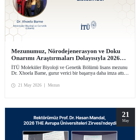
Mezunumuz, Nörodejenerasyon ve Doku
Onarımı Araştırmaları Dolayısıyla 2026
Forbes 30 Altı 30 Listesinde!
İTÜ Moleküler Biyoloji ve Genetik Bölümü lisans mezunu
Dr. Xhoela Bame, gurur verici bir başarıya daha imza attı.
Dr. Bame, nörodejenerasyon ve doku onarımı alanlarındaki
çalışmaları dolayısıyla Forbes dergisinin “2026 Avrupa’nın
21 May 2026
Mezun
Bilim ve Sağlık Hizmetlerinde 30 Yaş Altı 30 İsmi”
listesine seçildi.
21
May