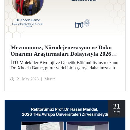
Mezunumuz, Nörodejenerasyon ve Doku
Onarımı Araştırmaları Dolayısıyla 2026
Forbes 30 Altı 30 Listesinde!
İTÜ Moleküler Biyoloji ve Genetik Bölümü lisans mezunu
Dr. Xhoela Bame, gurur verici bir başarıya daha imza attı.
Dr. Bame, nörodejenerasyon ve doku onarımı alanlarındaki
çalışmaları dolayısıyla Forbes dergisinin “2026 Avrupa’nın
21 May 2026
Mezun
Bilim ve Sağlık Hizmetlerinde 30 Yaş Altı 30 İsmi”
listesine seçildi.
21
May