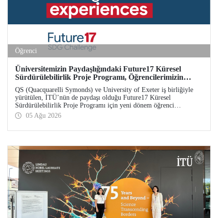
Öğrenci
Üniversitemizin Paydaşlığındaki Future17 Küresel
Sürdürülebilirlik Proje Programı, Öğrencilerimizin
Başvurularını Bekliyor
QS (Quacquarelli Symonds) ve University of Exeter iş birliğiyle
yürütülen, İTÜ’nün de paydaşı olduğu Future17 Küresel
Sürdürülebilirlik Proje Programı için yeni dönem öğrenci
başvuruları açıldı. Başvurular için son gün 31 Ağustos!
05 Ağu 2026