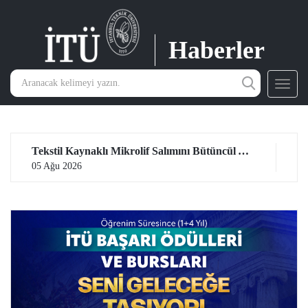
Haberler
Toggl
navig
Tekstil Kaynaklı Mikrolif Salımını Bütüncül Yaklaşımla İnceleyerek Analiz ve Azaltım Stratejileri Geliştirecek Projeye TÜBİTAK Desteği
05 Ağu 2026