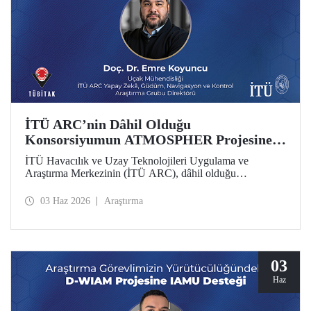
İTÜ ARC’nin Dâhil Olduğu
Konsorsiyumun ATMOSPHER Projesine
Ufuk Avrupa Desteği
İTÜ Havacılık ve Uzay Teknolojileri Uygulama ve
Araştırma Merkezinin (İTÜ ARC), dâhil olduğu
uluslararası konsorsiyum, ATMOSPHER Projesiyle Ufuk
Avrupa desteği kazandı. Bu projeyle İTÜ ARC’nin hava
03 Haz 2026
Araştırma
trafik yönetimi ve havacılıkta yapay zekâ alanlarında
yetkinliği, Avrupa kıtası ölçeğinde hava trafik yönetimi
(ATM) alanlarındaki dev isimler arasında yer alacak.
03
Haz