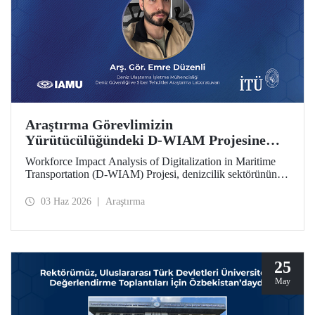
Araştırma Görevlimizin
Yürütücülüğündeki D-WIAM Projesine
IAMU Desteği
Workforce Impact Analysis of Digitalization in Maritime
Transportation (D-WIAM) Projesi, denizcilik sektörünün
dijital dönüşümünün iş gücüne etkilerine odaklanıyor.
Uluslararası Denizcilik Üniversiteleri Birliği (IAMU)
03 Haz 2026
Araştırma
tarafından desteklenen projeyi, İTÜ Deniz Ulaştırma
İşletme Mühendisliği Bölümü Araştırma Görevlisi ve Deniz
Güvenliği ve Siber Tehditler Araştırma Laboratuvarı
araştırmacısı Emre Düzenli yürütecek.
25
May