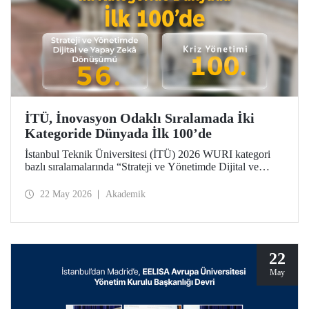
İTÜ, İnovasyon Odaklı Sıralamada İki
Kategoride Dünyada İlk 100’de
İstanbul Teknik Üniversitesi (İTÜ) 2026 WURI kategori
bazlı sıralamalarında “Strateji ve Yönetimde Dijital ve
Yapay Zekâ Dönüşümü”nde 56’ncı, “Kriz Yönetimi”nde
100’üncü oldu.
22 May 2026
Akademik
22
May