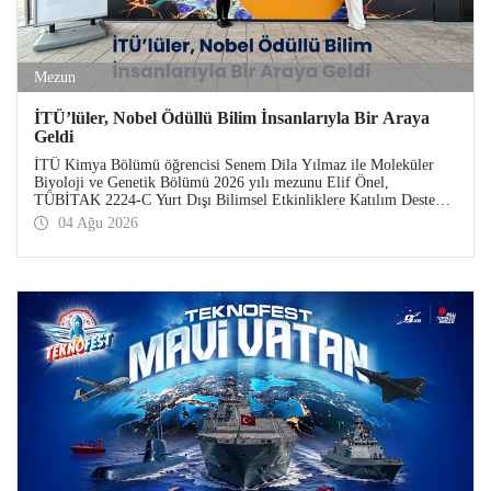
Mezun
İTÜ’lüler, Nobel Ödüllü Bilim İnsanlarıyla Bir Araya
Geldi
İTÜ Kimya Bölümü öğrencisi Senem Dila Yılmaz ile Moleküler
Biyoloji ve Genetik Bölümü 2026 yılı mezunu Elif Önel,
TÜBİTAK 2224-C Yurt Dışı Bilimsel Etkinliklere Katılım Desteği
kapsamında 75’inci Lindau Nobel Ödüllü Bilim İnsanları
04 Ağu 2026
Toplantısı’na katıldı.