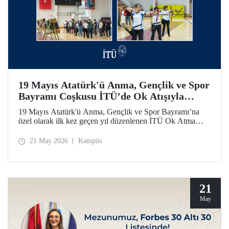
19 Mayıs Atatürk'ü Anma, Gençlik ve Spor
Bayramı Coşkusu İTÜ’de Ok Atışıyla
Yaşandı
19 Mayıs Atatürk'ü Anma, Gençlik ve Spor Bayramı’na
özel olarak ilk kez geçen yıl düzenlenen İTÜ Ok Atma
Etkinliği, 2026 yılında da İTÜ ailesini spor bilinci etrafında
bir araya getirdi.
21 May 2026
Kampüs
21
May