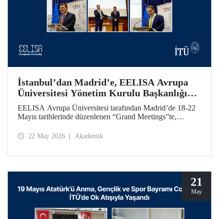
İstanbul’dan Madrid’e, EELISA Avrupa
Üniversitesi Yönetim Kurulu Başkanlığı
Devri
EELISA Avrupa Üniversitesi tarafından Madrid’de 18-22
Mayıs tarihlerinde düzenlenen “Grand Meetings”te,
EELISA Yönetim Kurulu Dönem Başkanlığı İTÜ’den
UPM’e geçti. İTÜ Rektörü Prof. Dr. Hasan Mandal, 6 ay
22 May 2026
Akademik
boyunca sürdürdüğü Başkanlık görevini UPM Rektörü
Prof. Dr. Óscar García Suárez’e düzenlenen bir törenle
devretti.
21
May