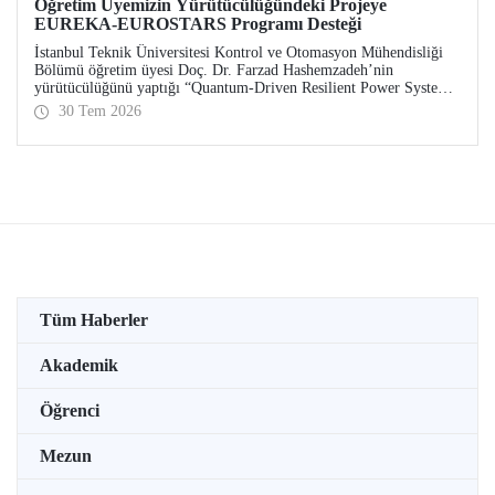
Öğretim Üyemizin Yürütücülüğündeki Projeye
EUREKA-EUROSTARS Programı Desteği
İstanbul Teknik Üniversitesi Kontrol ve Otomasyon Mühendisliği
Bölümü öğretim üyesi Doç. Dr. Farzad Hashemzadeh’nin
yürütücülüğünü yaptığı “Quantum-Driven Resilient Power Systems:
Revolutionizing Energy Security for the Future” başlıklı projesi,
30 Tem 2026
EUREKA-EUROSTARS Programı kapsamında desteklenmeye hak
kazandı.
Tüm Haberler
Akademik
Öğrenci
Mezun