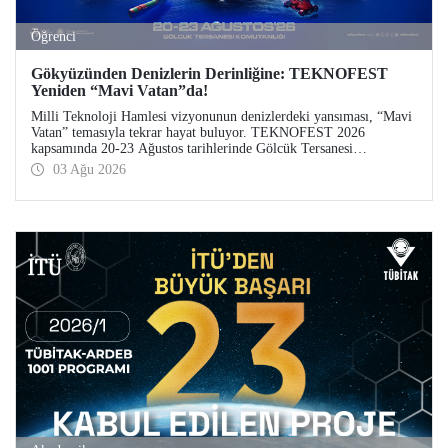
Öğrenci
Gökyüzünden Denizlerin Derinliğine: TEKNOFEST
Yeniden “Mavi Vatan”da!
Milli Teknoloji Hamlesi vizyonunun denizlerdeki yansıması, “Mavi
Vatan” temasıyla tekrar hayat buluyor. TEKNOFEST 2026
kapsamında 20-23 Ağustos tarihlerinde Gölcük Tersanesi
Komutanlığı’nda düzenlenecek TEKNOFEST Mavi Vatan,
03 Ağu 2026
denizcilik ve su altı teknolojilerinin ön plana çıkacağı özel bir
etkinlik olarak teknoloji tutkunlarını bir araya getirecek.