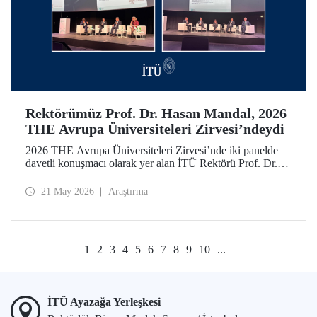
Rektörümüz Prof. Dr. Hasan Mandal, 2026
THE Avrupa Üniversiteleri Zirvesi’ndeydi
2026 THE Avrupa Üniversiteleri Zirvesi’nde iki panelde
davetli konuşmacı olarak yer alan İTÜ Rektörü Prof. Dr.
Hasan Mandal, 160’ın üzerinde üniversite ve kuruluşun
katıldığı toplantıda uluslararası araştırma ve iş birliği
21 May 2026
Araştırma
ağlarının gelişimi için temaslarda bulundu.
1
2
3
4
5
6
7
8
9
10
...
İTÜ Ayazağa Yerleşkesi